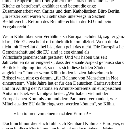
und ein Superort, um Lobbyarbeit für Caritas und katholische
Kirche zu betreiben“, erzählt er und betont die enge
Zusammenarbeit von Caritas und dem Katholischen Büro Berlin.
„In letzter Zeit waren wir sehr stark unterwegs in Sachen
Beihilferecht, Reform des Beihilferechts in der EU und beim
Vergaberecht.“
Wenn Kühn über sein Verhältnis zu Europa nachdenkt, sagt er ganz
klar: „Die EU erscheint oft unheimlich kompliziert. Wenn du da
nicht mit Herzblut dabei bist, dann geht das nicht. Die Europäische
Gemeinschaft und die EU sind ja erst einmal als
Wirtschaftsgemeinschaft gestartet. Und wir haben uns seit
Jahrzehnten dafür eingesetzt, dass der soziale Aspekt genauso stark
Berücksichtigung findet, so dass sich diese beiden Säulen
angleichen.“ Immer wenn Kühn in den letzten Jahrzehnten in
Brüssel war, ging es darum, „für Belange von Menschen in Not
einzutreten“. Viele Jahre hat er für den Deutschen Caritasverband
und im Auftrag der Nationalen Armutskonferenz im europäischen
Antiarmutsnetzwerk mitgearbeitet. „Wir haben viel mit der
Europäischen Kommission und dem Parlament verhandelt, wie
MIttel aus der EU dafür eingesetzt werden können“, so Kühn.
» Ich träume von einem sozialen Europa! «
Doch nicht nur dienstlich fühlt sich Reinhard Kühn als Europäer, er
versucht diese Einstellung auch privat weiterzugeben. „Meine