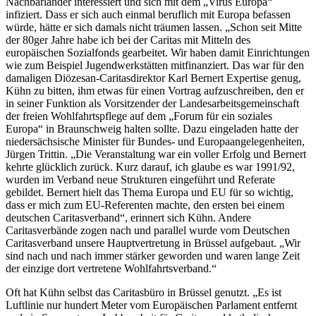
Nachbarländer interessiert und sich mit dem „Virus Europa“
infiziert. Dass er sich auch einmal beruflich mit Europa befassen
würde, hätte er sich damals nicht träumen lassen. „Schon seit Mitte
der 80ger Jahre habe ich bei der Caritas mit Mitteln des
europäischen Sozialfonds gearbeitet. Wir haben damit Einrichtungen
wie zum Beispiel Jugendwerkstätten mitfinanziert. Das war für den
damaligen Diözesan-Caritasdirektor Karl Bernert Expertise genug,
Kühn zu bitten, ihm etwas für einen Vortrag aufzuschreiben, den er
in seiner Funktion als Vorsitzender der Landesarbeitsgemeinschaft
der freien Wohlfahrtspflege auf dem „Forum für ein soziales
Europa“ in Braunschweig halten sollte. Dazu eingeladen hatte der
niedersächsische Minister für Bundes- und Europaangelegenheiten,
Jürgen Trittin. „Die Veranstaltung war ein voller Erfolg und Bernert
kehrte glücklich zurück. Kurz darauf, ich glaube es war 1991/92,
wurden im Verband neue Strukturen eingeführt und Referate
gebildet. Bernert hielt das Thema Europa und EU für so wichtig,
dass er mich zum EU-Referenten machte, den ersten bei einem
deutschen Caritasverband“, erinnert sich Kühn. Andere
Caritasverbände zogen nach und parallel wurde vom Deutschen
Caritasverband unsere Hauptvertretung in Brüssel aufgebaut. „Wir
sind nach und nach immer stärker geworden und waren lange Zeit
der einzige dort vertretene Wohlfahrtsverband.“
Oft hat Kühn selbst das Caritasbüro in Brüssel genutzt. „Es ist
Luftlinie nur hundert Meter vom Europäischen Parlament entfernt