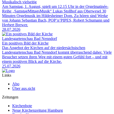
Musikalisch vielseitig
Am Samstag, 1. August, spielt um 12.15 Uhr in der Orgelmatinée-
Reihe „SamstagMittagsMusik“ Lukas Stollhof aus Oberwesel 30
Minuten Orgelmusik im Hildesheimer Dom. Zu hören sind Werke
von Johann Sebastian Bach, POP’n’PIPES, Robert Schumann und
Herbert Brewer.
28.07.2026
Landesgartenschau Bad Nenndorf
Ein positives Bild der Kirche
Das Angebot der Kirchen auf der niedersächsischen
Landesgartenschau Bad Nenndorf kommt überraschend daher. Viele
Besucher setzen ihren Weg mit einem guten Gefühl fort – und mit
einem positiven Blick auf die Kirche.
25.07.2026
Links
Abo
Über aus.sicht
Zeitungen
Kirchenbote
Neue Kirchenzeitung Hamburg