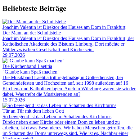
Beliebteste Beiträge
Joachim Valentin ist Direktor des Hauses am Dom in Frankfurt
Der Mann an der Schnittstelle
Joachim Valentin ist Direktor des Hauses am Dom in Frankfurt, der
Katholischen Akademie des Bistums Limburg. Dort möchte er
Mittler zwischen Gesellschaft und Kirche sein.
29.07.2026
Die Kirchenband Laetitia
"Glaube kann Spaß machen"
Die Musikband Laetitia tritt regelmäßig in Gottesdiensten, bei
Gemeindefesten und Hochzeiten auf, seit 1998 außerdem auf 16
Kirchen- und Katholikentagen. Auch in Würzburg waren sie wieder
dabei. Was treibt die Musizierenden an?
15.07.2026
Tür an Tür mit dem lieben Gott
So bewegend ist das Leben im Schatten des Kirchturms
Direkt neben einer Kirche oder einem Dom zu leben und zu
arbeiten, ist etwas Besonderes. Wir haben Menschen getroffen, die
im Schatten des Doms unterwegs sind. Wie ist es, Nachbar einer
Kirche zu sein?