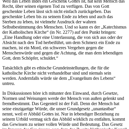
Weil das Leben indes ein Geschenk Gottes ist, hat kein Mensch das
Recht, über seinen eigenen Tod zu verfügen. Das von Gott
geschenkte Leben lässt sich nicht einfach zurückgeben. Das
geschenkte Leben bis zu seinem Ende zu leben und auch das
Sterben zu leben, ist vielmehr Ausdruck der wahren
Selbstbestimmung des Menschen. Und so kann es der „Katechismus
der Katholischen Kirche“ (in Nr. 2277) auf den Punkt bringen:
„Eine Handlung oder eine Unterlassung, die von sich aus oder der
Absicht nach den Tod herbeiführt, um dem Schmerz ein Ende zu
machen, ist ein Mord, ein schweres Vergehen gegen die
Menschenwürde und gegen die Achtung, die man dem lebendigen
Gott, dem Schöpfer, schuldet.“
Tatsächlich gibt es ethische Grundeinstellungen, die für die
katholische Kirche nicht verhandelbar sind und niemals sein
werden. Andernfalls würde sie dem „Evangelium des Lebens“
untreu.
In Diskussionen höre ich mitunter den Einwand, durch Gesetze,
Normen und Weisungen werde der Mensch von außen gelenkt und
fremdbestimmt. Das Gegenteil ist der Fall. Denn der Mensch hat
seine einzigartige Würde, die unser Grundgesetz „unantastbar“
nennt, weil er Abbild Gottes ist. Nur in lebendiger Beziehung zu
seinem Urbild vermag sich das Abbild wirklich zu entfalten, kommt
das Gewissen zu seiner vollen Würde und Bedeutung. Das Gesetz