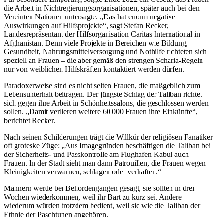
die Arbeit in Nichtregierungsorganisationen, später auch bei den
Vereinten Nationen untersagte. „Das hat enorm negative
Auswirkungen auf Hilfsprojekte“, sagt Stefan Recker,
Landesrepräsentant der Hilfsorganisation Caritas International in
Afghanistan. Denn viele Projekte in Bereichen wie Bildung,
Gesundheit, Nahrungsmittelversorgung und Nothilfe richteten sich
speziell an Frauen – die aber gemäß den strengen Scharia-Regeln
nur von weiblichen Hilfskräften kontaktiert werden dürfen.
Paradoxerweise sind es nicht selten Frauen, die maßgeblich zum
Lebensunterhalt beitragen. Der jüngste Schlag der Taliban richtet
sich gegen ihre Arbeit in Schönheitssalons, die geschlossen werden
sollen. „Damit verlieren weitere 60 000 Frauen ihre Einkünfte“,
berichtet Recker.
Nach seinen Schilderungen trägt die Willkür der religiösen Fanatiker
oft groteske Züge: „Aus Imagegründen beschäftigen die Taliban bei
der Sicherheits- und Passkontrolle am Flughafen Kabul auch
Frauen. In der Stadt sieht man dann Patrouillen, die Frauen wegen
Kleinigkeiten verwarnen, schlagen oder verhaften.“
Männern werde bei Behördengängen gesagt, sie sollten in drei
Wochen wiederkommen, weil ihr Bart zu kurz sei. Andere
wiederum würden trotzdem bedient, weil sie wie die Taliban der
Ethnie der Paschtunen angehören.