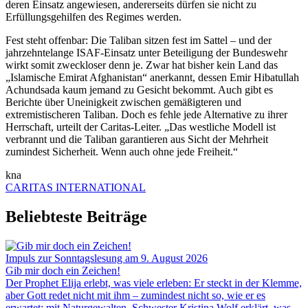
deren Einsatz angewiesen, andererseits dürfen sie nicht zu
Erfüllungsgehilfen des Regimes werden.
Fest steht offenbar: Die Taliban sitzen fest im Sattel – und der
jahrzehntelange ISAF-Einsatz unter Beteiligung der Bundeswehr
wirkt somit zweckloser denn je. Zwar hat bisher kein Land das
„Islamische Emirat Afghanistan“ anerkannt, dessen Emir Hibatullah
Achundsada kaum jemand zu Gesicht bekommt. Auch gibt es
Berichte über Uneinigkeit zwischen gemäßigteren und
extremistischeren Taliban. Doch es fehle jede Alternative zu ihrer
Herrschaft, urteilt der Caritas-Leiter. „Das westliche Modell ist
verbrannt und die Taliban garantieren aus Sicht der Mehrheit
zumindest Sicherheit. Wenn auch ohne jede Freiheit.“
kna
CARITAS INTERNATIONAL
Beliebteste Beiträge
Impuls zur Sonntagslesung am 9. August 2026
Gib mir doch ein Zeichen!
Der Prophet Elija erlebt, was viele erleben: Er steckt in der Klemme,
aber Gott redet nicht mit ihm – zumindest nicht so, wie er es
erwartet: mit Naturgewalten. Schwester Kristina Wolf erklärt, was