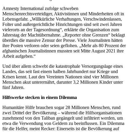
Amnesty International zufolge schweben
Menschenrechtsverteidiger, Aktivistinnen und Minderheiten oft in
Lebensgefahr. „Willkürliche Verhaftungen, Verschwindenlassen,
Folter und außergerichtliche Hinrichtungen sind seit zwei Jahren
vielerorts an der Tagesordnung“, erklärte die Organisation zum
Jahrestag der Machtübernahme. „Reporter ohne Grenzen“ beklagt
überdies die massive Zensur der Presse. Viele Journalisten hätten
ihre Posten verloren oder seien geflohen. „Mehr als 80 Prozent der
afghanischen Journalistinnen mussten seit Mitte August 2021 ihre
Arbeit aufgeben.“
Und über allem schwebt die katastrophale Versorgungslage eines
Landes, das seit fast einem halben Jahrhundert nur Kriege und
Krisen kennt. Laut den Vereinten Nationen sind vier Millionen
Menschen akut unterernährt, darunter 3,2 Millionen Kinder unter
fünf Jahren.
Hilfswerke stecken in einem Dilemma
Humanitäre Hilfe brauchen sogar 28 Millionen Menschen, rund
zwei Drittel der Bevölkerung – während die Hilfsorganisationen
zunehmend von den Taliban gegängelt und infiltriert werden, um
etwa die Verwendung von Geldern zu beeinflussen. Ein Dilemma
für die Helfer, meint Recker: Einerseits ist die Bevölkerung auf