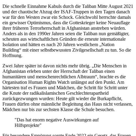
Die schnelle Einnahme Kabuls durch die Taliban Mitte August 2021
und der chaotische Abzug der ISAF-Truppen in den Tagen danach
war für den Westen zwar ein Schock. Gleichwohl herrschte damals
ein gewisser Optimismus, dass die Gotteskrieger keine Neuauflage
ihrer früheren Terrorherrschaft in Afghanistan anstreben würden.
Anders als in den 1990er Jahren seien die Taliban nun gemäßigter,
scheuten aus wirtschaftlichen Gründen die erneute internationale
Isolation und hätten es nach 20 Jahren westlichem „Nation
Building“ mit einer selbstbewussten Zivilgesellschaft zu tun. So die
Hoffnung.
Zwei Jahre später ist davon nichts mehr übrig. „Die Menschen in
Afghanistan erleben unter der Herrschaft der Taliban einen
humanitären und menschenrechtlichen Albtraum“, brachte es die
Organisation Human Rights Watch unlängst auf den Punkt. Am
härtesten traf es Frauen und Mädchen, die Schritt für Schritt unter
die Knute der radikalislamischen Geschlechterapartheid
zurückgezwungen wurden: Heute gilt wieder die Burkapflicht,
Frauen dürfen ohne männliche Begleitung das Haus nicht verlassen,
Mädchen nur bis zur sechsten Klasse die Schule besuchen.
"Das hat enorm negative Auswirkungen auf
Hilfsprojekte"
Für besondere Empörung sorgte Ende 2022 ein Gesetz, das Frauen