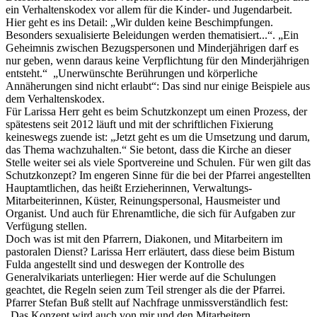
ein Verhaltenskodex vor allem für die Kinder- und Jugendarbeit.
Hier geht es ins Detail: „Wir dulden keine Beschimpfungen.
Besonders sexualisierte Beleidungen werden thematisiert...“. „Ein
Geheimnis zwischen Bezugspersonen und Minderjährigen darf es
nur geben, wenn daraus keine Verpflichtung für den Minderjährigen
entsteht.“ „Unerwünschte Berührungen und körperliche
Annäherungen sind nicht erlaubt“: Das sind nur einige Beispiele aus
dem Verhaltenskodex.
Für Larissa Herr geht es beim Schutzkonzept um einen Prozess, der
spätestens seit 2012 läuft und mit der schriftlichen Fixierung
keineswegs zuende ist: „Jetzt geht es um die Umsetzung und darum,
das Thema wachzuhalten.“ Sie betont, dass die Kirche an dieser
Stelle weiter sei als viele Sportvereine und Schulen. Für wen gilt das
Schutzkonzept? Im engeren Sinne für die bei der Pfarrei angestellten
Hauptamtlichen, das heißt Erzieherinnen, Verwaltungs-
Mitarbeiterinnen, Küster, Reinungspersonal, Hausmeister und
Organist. Und auch für Ehrenamtliche, die sich für Aufgaben zur
Verfügung stellen.
Doch was ist mit den Pfarrern, Diakonen, und Mitarbeitern im
pastoralen Dienst? Larissa Herr erläutert, dass diese beim Bistum
Fulda angestellt sind und deswegen der Kontrolle des
Generalvikariats unterliegen: Hier werde auf die Schulungen
geachtet, die Regeln seien zum Teil strenger als die der Pfarrei.
Pfarrer Stefan Buß stellt auf Nachfrage unmissverständlich fest:
„Das Konzept wird auch von mir und den Mitarbeitern