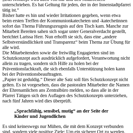
unterschrieben. Es hat Geltung für jeden, der in der Innenstadtpfarrei
tätig ist.“
Bisher hatte es hin und wieder Irritationen gegeben, wenn etwa
beim ersten Treffen der Kommunionkatecheten und -katechetinnen
sofort das Thema Führungszeugnis auf den Tisch kam. Manche zur
Mitarbeit Bereiten sahen sich sogar unter Generalverdacht gestellt,
berichtet Larissa Herr. Nun erhofft sie sich, dass eine „andere
Selbstverständlichkeit und Transparenz“ beim Thema zur Übung für
alle wird.
Die Mitarbeitenden sowie die freiwillig Engagierten sind im
Schutzkonzept auch ausdrücklich aufgefordert, Verantwortung nicht
allein zu tragen, sondern sich Hilfe zu holen bei der
Präventionsfachkraft, die sich ebenfalls Unterstützung holen kann
bei der Präventionsbeauftragten.
„Papier ist geduldig.“ Dieser alte Satz soll fürs Schutzkonzept nicht
gelten. Es ist vorgesehen, dass die pastoralen Mitarbeiter die Namen
der Ehrenamlichen ans Zentralbüro melden, so dass alle in der
Pfarrei Tätigen sich den Auflagen des Schutzkonzepts unterziehen,
nach fünf Jahren wird dies überprüft.
„Sprachfähig, sensibel, mutig“ an der Seite der
Kinder und Jugendlichen
Es sind keineswegs nur Mühen, die mit dem Konzept verbunden
sind, sondern viele positive Ziele: Um ein sicherer Ort zu werden,