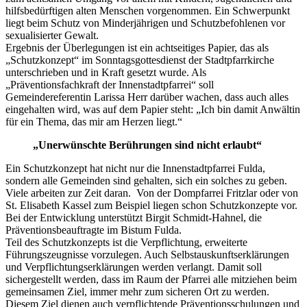
hilfsbedürftigen alten Menschen vorgenommen. Ein Schwerpunkt
liegt beim Schutz von Minderjährigen und Schutzbefohlenen vor
sexualisierter Gewalt.
Ergebnis der Überlegungen ist ein achtseitiges Papier, das als
„Schutzkonzept“ im Sonntagsgottesdienst der Stadtpfarrkirche
unterschrieben und in Kraft gesetzt wurde. Als
„Präventionsfachkraft der Innenstadtpfarrei“ soll
Gemeindereferentin Larissa Herr darüber wachen, dass auch alles
eingehalten wird, was auf dem Papier steht: „Ich bin damit Anwältin
für ein Thema, das mir am Herzen liegt.“
„Unerwünschte Berührungen sind nicht erlaubt“
Ein Schutzkonzept hat nicht nur die Innenstadtpfarrei Fulda,
sondern alle Gemeinden sind gehalten, sich ein solches zu geben.
Viele arbeiten zur Zeit daran. Von der Dompfarrei Fritzlar oder von
St. Elisabeth Kassel zum Beispiel liegen schon Schutzkonzepte vor.
Bei der Entwicklung unterstützt Birgit Schmidt-Hahnel, die
Präventionsbeauftragte im Bistum Fulda.
Teil des Schutzkonzepts ist die Verpflichtung, erweiterte
Führungszeugnisse vorzulegen. Auch Selbstauskunftserklärungen
und Verpflichtungserklärungen werden verlangt. Damit soll
sichergestellt werden, dass im Raum der Pfarrei alle mitziehen beim
gemeinsamen Ziel, immer mehr zum sicheren Ort zu werden.
Diesem Ziel dienen auch verpflichtende Präventionsschulungen und