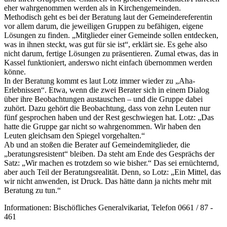
eher wahrgenommen werden als in Kirchengemeinden.
Methodisch geht es bei der Beratung laut der Gemeindereferentin
vor allem darum, die jeweiligen Gruppen zu befähigen, eigene
Lösungen zu finden. „Mitglieder einer Gemeinde sollen entdecken,
was in ihnen steckt, was gut für sie ist“, erklärt sie. Es gehe also
nicht darum, fertige Lösungen zu präsentieren. Zumal etwas, das in
Kassel funktioniert, anderswo nicht einfach übernommen werden
könne.
In der Beratung kommt es laut Lotz immer wieder zu „Aha-
Erlebnissen“. Etwa, wenn die zwei Berater sich in einem Dialog
über ihre Beobachtungen austauschen – und die Gruppe dabei
zuhört. Dazu gehört die Beobachtung, dass von zehn Leuten nur
fünf gesprochen haben und der Rest geschwiegen hat. Lotz: „Das
hatte die Gruppe gar nicht so wahrgenommen. Wir haben den
Leuten gleichsam den Spiegel vorgehalten.“
Ab und an stoßen die Berater auf Gemeindemitglieder, die
„beratungsresistent“ bleiben. Da steht am Ende des Gesprächs der
Satz: „Wir machen es trotzdem so wie bisher.“ Das sei ernüchternd,
aber auch Teil der Beratungsrealität. Denn, so Lotz: „Ein Mittel, das
wir nicht anwenden, ist Druck. Das hätte dann ja nichts mehr mit
Beratung zu tun.“
Informationen: Bischöfliches Generalvikariat, Telefon 0661 / 87 -
461