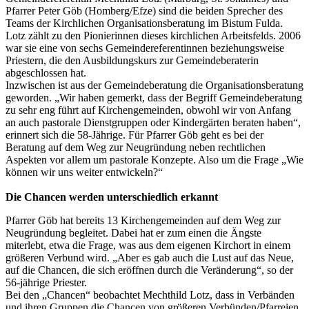
Pfarrer Peter Göb (Homberg/Efze) sind die beiden Sprecher des
Teams der Kirchlichen Organisationsberatung im Bistum Fulda.
Lotz zählt zu den Pionierinnen dieses kirchlichen Arbeitsfelds. 2006
war sie eine von sechs Gemeindereferentinnen beziehungsweise
Priestern, die den Ausbildungskurs zur Gemeindeberaterin
abgeschlossen hat.
Inzwischen ist aus der Gemeindeberatung die Organisationsberatung
geworden. „Wir haben gemerkt, dass der Begriff Gemeindeberatung
zu sehr eng führt auf Kirchengemeinden, obwohl wir von Anfang
an auch pastorale Dienstgruppen oder Kindergärten beraten haben“,
erinnert sich die 58-Jährige. Für Pfarrer Göb geht es bei der
Beratung auf dem Weg zur Neugründung neben rechtlichen
Aspekten vor allem um pastorale Konzepte. Also um die Frage „Wie
können wir uns weiter entwickeln?“
Die Chancen werden unterschiedlich erkannt
Pfarrer Göb hat bereits 13 Kirchengemeinden auf dem Weg zur
Neugründung begleitet. Dabei hat er zum einen die Ängste
miterlebt, etwa die Frage, was aus dem eigenen Kirchort in einem
größeren Verbund wird. „Aber es gab auch die Lust auf das Neue,
auf die Chancen, die sich eröffnen durch die Veränderung“, so der
56-jährige Priester.
Bei den „Chancen“ beobachtet Mechthild Lotz, dass in Verbänden
und ihren Gruppen die Chancen von größeren Verbünden/Pfarreien