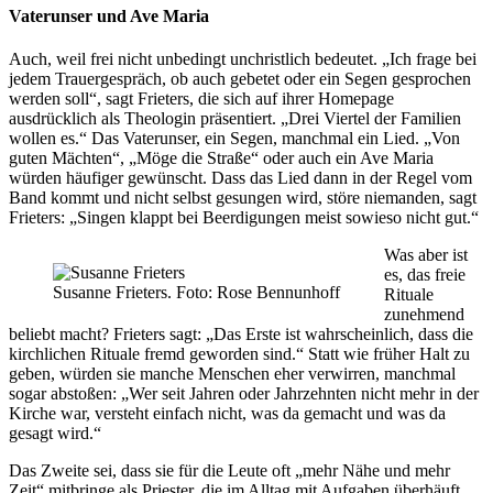
Vaterunser und Ave Maria
Auch, weil frei nicht unbedingt unchristlich bedeutet. „Ich frage bei
jedem Trauergespräch, ob auch gebetet oder ein Segen gesprochen
werden soll“, sagt Frieters, die sich auf ihrer Homepage
ausdrücklich als Theologin präsentiert. „Drei Viertel der Familien
wollen es.“ Das Vaterunser, ein Segen, manchmal ein Lied. „Von
guten Mächten“, „Möge die Straße“ oder auch ein Ave Maria
würden häufiger gewünscht. Dass das Lied dann in der Regel vom
Band kommt und nicht selbst gesungen wird, störe niemanden, sagt
Frieters: „Singen klappt bei Beerdigungen meist sowieso nicht gut.“
Was aber ist
es, das freie
Susanne Frieters. Foto: Rose Bennunhoff
Rituale
zunehmend
beliebt macht? Frieters sagt: „Das Erste ist wahrscheinlich, dass die
kirchlichen Rituale fremd geworden sind.“ Statt wie früher Halt zu
geben, würden sie manche Menschen eher verwirren, manchmal
sogar abstoßen: „Wer seit Jahren oder Jahrzehnten nicht mehr in der
Kirche war, versteht einfach nicht, was da gemacht und was da
gesagt wird.“
Das Zweite sei, dass sie für die Leute oft „mehr Nähe und mehr
Zeit“ mitbringe als Priester, die im Alltag mit Aufgaben überhäuft