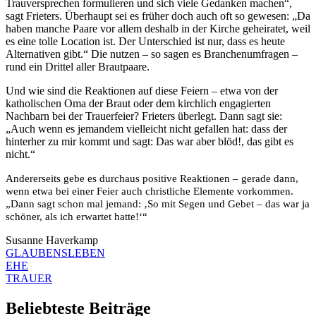
Trauversprechen formulieren und sich viele Gedanken machen“,
sagt Frieters. Überhaupt sei es früher doch auch oft so gewesen: „Da
haben manche Paare vor allem deshalb in der Kirche geheiratet, weil
es eine tolle Location ist. Der Unterschied ist nur, dass es heute
Alternativen gibt.“ Die nutzen – so sagen es Branchenumfragen –
rund ein Drittel aller Brautpaare.
Und wie sind die Reaktionen auf diese Feiern – etwa von der
katholischen Oma der Braut oder dem kirchlich engagierten
Nachbarn bei der Trauerfeier? Frieters überlegt. Dann sagt sie:
„Auch wenn es jemandem vielleicht nicht gefallen hat: dass der
hinterher zu mir kommt und sagt: Das war aber blöd!, das gibt es
nicht.“
Andererseits gebe es durchaus positive Reaktionen – gerade dann,
wenn etwa bei einer Feier auch christliche Elemente vorkommen.
„Dann sagt schon mal jemand: ‚So mit Segen und Gebet – das war ja
schöner, als ich erwartet hatte!‘“
Susanne Haverkamp
GLAUBENSLEBEN
EHE
TRAUER
Beliebteste Beiträge