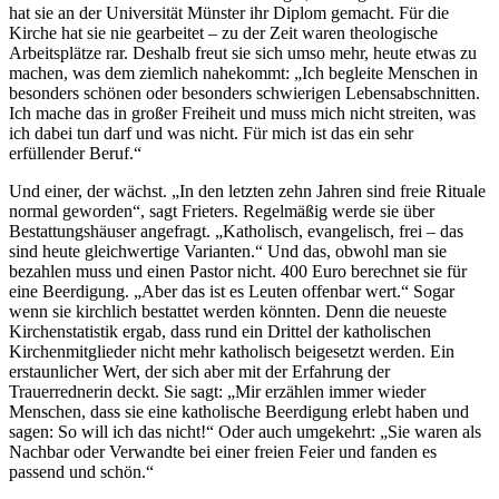
hat sie an der Universität Münster ihr Diplom gemacht. Für die
Kirche hat sie nie gearbeitet – zu der Zeit waren theologische
Arbeitsplätze rar. Deshalb freut sie sich umso mehr, heute etwas zu
machen, was dem ziemlich nahekommt: „Ich begleite Menschen in
besonders schönen oder besonders schwierigen Lebensabschnitten.
Ich mache das in großer Freiheit und muss mich nicht streiten, was
ich dabei tun darf und was nicht. Für mich ist das ein sehr
erfüllender Beruf.“
Und einer, der wächst. „In den letzten zehn Jahren sind freie Rituale
normal geworden“, sagt Frieters. Regelmäßig werde sie über
Bestattungshäuser angefragt. „Katholisch, evangelisch, frei – das
sind heute gleichwertige Varianten.“ Und das, obwohl man sie
bezahlen muss und einen Pastor nicht. 400 Euro berechnet sie für
eine Beerdigung. „Aber das ist es Leuten offenbar wert.“ Sogar
wenn sie kirchlich bestattet werden könnten. Denn die neueste
Kirchenstatistik ergab, dass rund ein Drittel der katholischen
Kirchenmitglieder nicht mehr katholisch beigesetzt werden. Ein
erstaunlicher Wert, der sich aber mit der Erfahrung der
Trauerrednerin deckt. Sie sagt: „Mir erzählen immer wieder
Menschen, dass sie eine katholische Beerdigung erlebt haben und
sagen: So will ich das nicht!“ Oder auch umgekehrt: „Sie waren als
Nachbar oder Verwandte bei einer freien Feier und fanden es
passend und schön.“