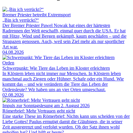
Bremer Priester betreibt Extremsport
„Bin ich verrückt?“
Der Bremer Priester Pawel Nowak hat eines der härtesten
Radrennen der Welt geschafft, einmal quer durch die USA. Er hat
mit Hitze, Wind und Bergen gekämpft, kaum geschlafen – und die
Strapazen genossen. Auch, weil sein Ziel mehr als nur sportlicher
Art war.
04.08.2026
Orden
Schwerpunkt: Wie Tiere das Leben im Kloster erleichtern
In Klöstern leben nicht immer nur Menschen. In Klöstern leben
manchmal auch Ziegen oder Hühner, Schafe oder ein Hund. Wie
kommt das – und wie verändern die Tiere das Leben der
Ordensleute? Wir haben uns an vier Orten umgeschaut.
02.08.2026
Impuls zur Sonntagslesung am 2. August 2026
Römerbrief: Mehr Vertrauen geht nicht
Eine starke These im Römerbrief: Nichts kann uns scheiden von der
Liebe Gottes! Paulus ermutigt damit die Gläubigen, die in seiner
Zeit ausgegrenzt und verfolgt wurden. Ob der Satz ihnen wohl
geholfen hat? Und hilft er heute?