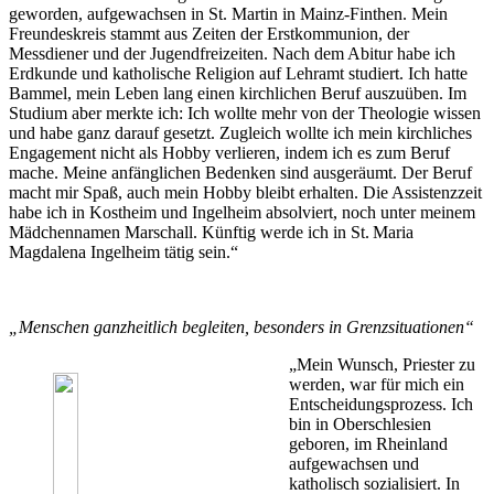
geworden, aufgewachsen in St. Martin in Mainz-Finthen. Mein
Freundeskreis stammt aus Zeiten der Erstkommunion, der
Messdiener und der Jugendfreizeiten. Nach dem Abitur habe ich
Erdkunde und katholische Religion auf Lehramt studiert. Ich hatte
Bammel, mein Leben lang einen kirchlichen Beruf auszuüben. Im
Studium aber merkte ich: Ich wollte mehr von der Theologie wissen
und habe ganz darauf gesetzt. Zugleich wollte ich mein kirchliches
Engagement nicht als Hobby verlieren, indem ich es zum Beruf
mache. Meine anfänglichen Bedenken sind ausgeräumt. Der Beruf
macht mir Spaß, auch mein Hobby bleibt erhalten. Die Assistenzzeit
habe ich in Kostheim und Ingelheim absolviert, noch unter meinem
Mädchennamen Marschall. Künftig werde ich in St. Maria
Magdalena Ingelheim tätig sein.“
„Menschen ganzheitlich begleiten, besonders in Grenzsituationen“
„Mein Wunsch, Priester zu
werden, war für mich ein
Entscheidungsprozess. Ich
bin in Oberschlesien
geboren, im Rheinland
aufgewachsen und
katholisch sozialisiert. In