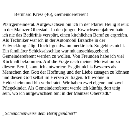
Bernhard Kress (46), Gemeindereferent
„Die Kirche war von Anfang an in meinem Leben dabei: als
Messdiener und später als Mitglied im Pfarrgemeinderat.
Aufgewachsen bin ich in der Pfarrei Heilig Kreuz in der Mainzer
Oberstadt. In den jungen Erwachsenenjahren hatte ich nie das
Bedürfnis verspürt, einen kirchlichen Beruf zu ergreifen. Als
Techniker war ich in der Automobil-Branche in der Entwicklung
tätig. Doch irgendwann merkte ich: So geht es nicht. Ein familiärer
Schicksalsschlag war mit ausschlaggebend, Gemeindereferent
werden zu wollen. Von Freunden habe ich viel Rückhalt
bekommen. Auf die Frage nach meiner Motivation zu diesem Beruf,
kann ich antworten: Es gibt nichts Besseres als Menschen den Gott
der Hoffnung und der Liebe zusagen zu können und diesen Gott
selbst im Herzen zu tragen. Ich wohne in Heidesheim und bin
verheiratet. Wir haben zwei eigene und zwei Pflegekinder. Als
Gemeindereferent werde ich künftig dort tätig sein, wo ich
aufgewachsen bin: in der Mainzer Oberstadt.“
„Scheibchenweise dem Beruf genähert“