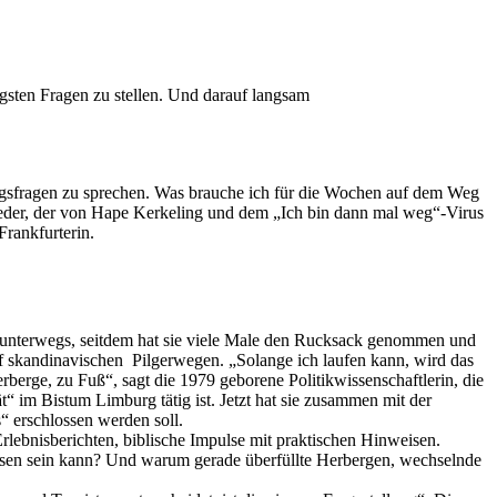
igsten Fragen zu stellen. Und darauf langsam
ungsfragen zu sprechen. Was brauche ich für die Wochen auf dem Weg
 jeder, der von Hape Kerkeling und dem „Ich bin dann mal weg“-Virus
Frankfurterin.
unterwegs, seitdem hat sie viele Male den Rucksack genommen und
f skandinavischen Pilgerwegen. „Solange ich laufen kann, wird das
rberge, zu Fuß“, sagt die 1979 geborene Politikwissenschaftlerin, die
ät“ im Bistum Limburg tätig ist. Jetzt hat sie zusammen mit der
s“ erschlossen werden soll.
lebnisberichten, biblische Impulse mit praktischen Hinweisen.
Reisen sein kann? Und warum gerade überfüllte Herbergen, wechselnde