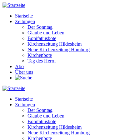
Direkt
zum
Startseite
Inhalt
Zeitungen
Main
Der Sonntag
navigation
Glaube und Leben
Bonifatiusbote
Kirchenzeitung Hildesheim
Neue Kirchenzeitung Hamburg
Kirchenbote
Tag des Herrn
Abo
Über uns
Startseite
Zeitungen
Main
Der Sonntag
navigation
Glaube und Leben
Bonifatiusbote
Kirchenzeitung Hildesheim
Neue Kirchenzeitung Hamburg
Kirchenbote