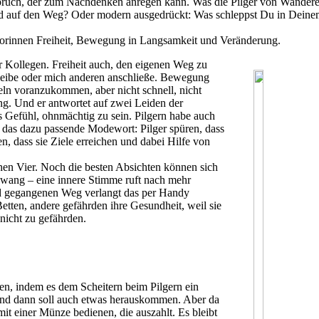
n Spruch, der zum Nachdenken anregen kann. Was die Pilger von Wanderern
d auf den Weg? Oder modern ausgedrückt: Was schleppst Du in Deinem
torinnen Freiheit, Bewegung in Langsamkeit und Veränderung.
r Kollegen. Freiheit auch, den eigenen Weg zu
bleibe oder mich anderen anschließe. Bewegung
ln voranzukommen, aber nicht schnell, nicht
ng. Und er antwortet auf zwei Leiden der
das Gefühl, ohnmächtig zu sein. Pilgern habe auch
 das dazu passende Modewort: Pilger spüren, dass
en, dass sie Ziele erreichen und dabei Hilfe von
schen Vier. Noch die besten Absichten können sich
zwang – eine innere Stimme ruft nach mehr
d gegangenen Weg verlangt das per Handy
Betten, andere gefährden ihre Gesundheit, weil sie
nicht zu gefährden.
en, indem es dem Scheitern beim Pilgern ein
, und dann soll auch etwas herauskommen. Aber da
 mit einer Münze bedienen, die auszahlt. Es bleibt