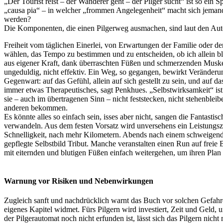
„Der Tourist reist – der Wanderer geht – der Pilger sucht“ ist so ei
„causa pia“ – in welcher „frommen Angelegenheit“ macht sich jeman
werden?
Die Komponenten, die einen Pilgerweg ausmachen, sind laut den Au
Freiheit vom täglichen Einerlei, von Erwartungen der Familie oder de
wählen, das Tempo zu bestimmen und zu entscheiden, ob ich allein 
aus eigener Kraft, dank überraschten Füßen und schmerzenden Muske
ungeduldig, nicht effektiv. Ein Weg, so gegangen, bewirkt Veränderu
Gegenwart: auf das Gefühl, allein auf sich gestellt zu sein, und auf 
immer etwas Therapeutisches, sagt Penkhues. „Selbstwirksamkeit“ ist
sie – auch im übertragenen Sinn – nicht feststecken, nicht stehenbleib
anderen bekommen.
Es könnte alles so einfach sein, isses aber nicht, sangen die Fantasti
verwandeln. Aus dem festen Vorsatz wird unversehens ein Leistungs
Schnelligkeit, nach mehr Kilometern. Abends nach einem schweigen
gepflegte Selbstbild Tribut. Manche veranstalten einen Run auf freie 
mit eiternden und blutigen Füßen einfach weitergehen, um ihren Plan 
Warnung vor Risiken und Nebenwirkungen
Zugleich sanft und nachdrücklich warnt das Buch vor solchen Gefahr
eigenes Kapitel widmet. Fürs Pilgern wird investiert, Zeit und Geld
der Pilgerautomat noch nicht erfunden ist, lässt sich das Pilgern nicht