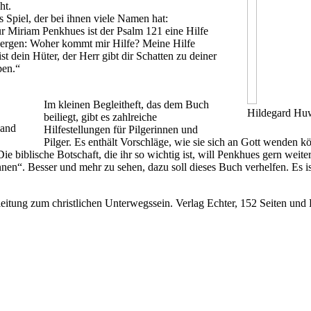
ht.
 Spiel, der bei ihnen viele Namen hat:
Für Miriam Penkhues ist der Psalm 121 eine Hilfe
Bergen: Woher kommt mir Hilfe? Meine Hilfe
 dein Hüter, der Herr gibt dir Schatten zu deiner
ben.“
Im kleinen Begleitheft, das dem Buch
Hildegard Huw
beiliegt, gibt es zahlreiche
gand
Hilfestellungen für Pilgerinnen und
Pilger. Es enthält Vorschläge, wie sie sich an Gott wenden
e biblische Botschaft, die ihr so wichtig ist, will Penkhues gern weit
nnen“. Besser und mehr zu sehen, dazu soll dieses Buch verhelfen. Es i
tung zum christlichen Unterwegssein. Verlag Echter, 152 Seiten und 