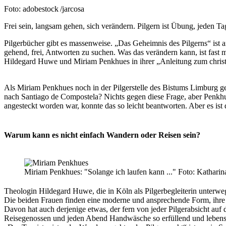
Nachweis
Foto: adobestock /jarcosa
Caption
Frei sein, langsam gehen, sich verändern. Pilgern ist Übung, jeden T
Pilgerbücher gibt es massenweise. „Das Geheimnis des Pilgerns“ ist a
gehend, frei, Antworten zu suchen. Was das verändern kann, ist fast 
Hildegard Huwe und Miriam Penkhues in ihrer „Anleitung zum christ
Als Miriam Penkhues noch in der Pilgerstelle des Bistums Limburg g
nach Santiago de Compostela? Nichts gegen diese Frage, aber Penkhue
angesteckt worden war, konnte das so leicht beantworten. Aber es ist 
Warum kann es nicht einfach Wandern oder Reisen sein?
Miriam Penkhues: "Solange ich laufen kann ..." Foto: Kathari
Theologin Hildegard Huwe, die in Köln als Pilgerbegleiterin unterweg
Die beiden Frauen finden eine moderne und ansprechende Form, ihre 
Davon hat auch derjenige etwas, der fern von jeder Pilgerabsicht au
Reisegenossen und jeden Abend Handwäsche so erfüllend und lebens