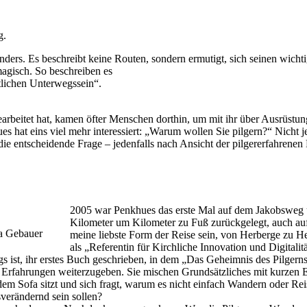
ag.
nders. Es beschreibt keine Routen, sondern ermutigt, sich seinen wicht
magisch. So beschreiben es
lichen Unterwegssein“.
earbeitet hat, kamen öfter Menschen dorthin, um mit ihr über Ausrüst
s hat eins viel mehr interessiert: „Warum wollen Sie pilgern?“ Nicht
die entscheidende Frage – jedenfalls nach Ansicht der pilgererfahrenen 
2005 war Penkhues das erste Mal auf dem Jakobsweg 
Kilometer um Kilometer zu Fuß zurückgelegt, auch au
na Gebauer
meine liebste Form der Reise sein, von Herberge zu He
als „Referentin für Kirchliche Innovation und Digitalit
s ist, ihr erstes Buch geschrieben, in dem „Das Geheimnis des Pilgern
Erfahrungen weiterzugeben. Sie mischen Grundsätzliches mit kurzen Er
f dem Sofa sitzt und sich fragt, warum es nicht einfach Wandern oder 
verändernd sein sollen?