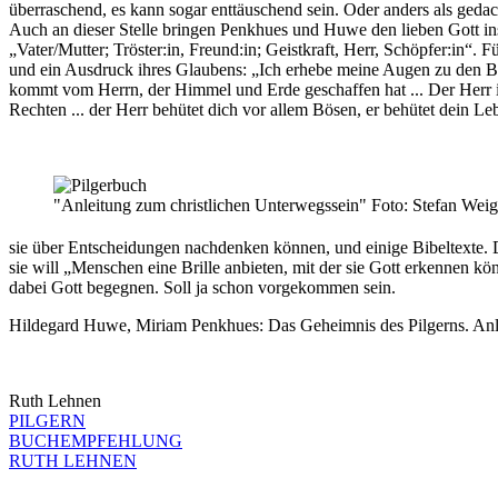
überraschend, es kann sogar enttäuschend sein. Oder anders als gedac
Auch an dieser Stelle bringen Penkhues und Huwe den lieben Gott ins
„Vater/Mutter; Tröster:in, Freund:in; Geistkraft, Herr, Schöpfer:in“. 
und ein Ausdruck ihres Glaubens: „Ich erhebe meine Augen zu den 
kommt vom Herrn, der Himmel und Erde geschaffen hat ... Der Herr ist
Rechten ... der Herr behütet dich vor allem Bösen, er behütet dein Le
"Anleitung zum christlichen Unterwegssein" Foto: Stefan Wei
sie über Entscheidungen nachdenken können, und einige Bibeltexte. Di
sie will „Menschen eine Brille anbieten, mit der sie Gott erkennen kö
dabei Gott begegnen. Soll ja schon vorgekommen sein.
Hildegard Huwe, Miriam Penkhues: Das Geheimnis des Pilgerns. Anlei
Ruth Lehnen
PILGERN
BUCHEMPFEHLUNG
RUTH LEHNEN