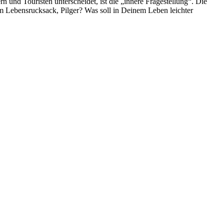
 und Touristen unterscheidet, ist die „innere Fragestellung“. Die
 Lebensrucksack, Pilger? Was soll in Deinem Leben leichter