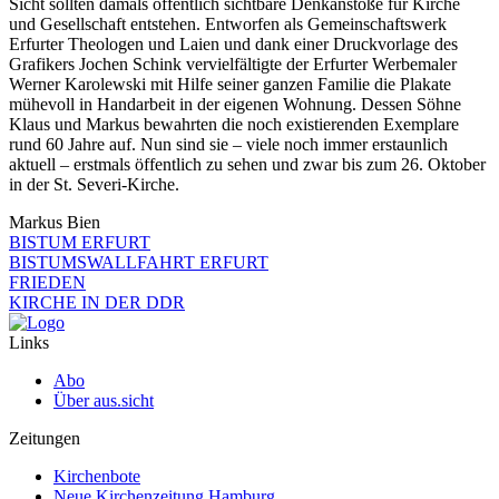
Sicht sollten damals öffentlich sichtbare Denkanstöße für Kirche
und Gesellschaft entstehen. Entworfen als Gemeinschaftswerk
Erfurter Theologen und Laien und dank einer Druckvorlage des
Grafikers Jochen Schink vervielfältigte der Erfurter Werbemaler
Werner Karolewski mit Hilfe seiner ganzen Familie die Plakate
mühevoll in Handarbeit in der eigenen Wohnung. Dessen Söhne
Klaus und Markus bewahrten die noch existierenden Exemplare
rund 60 Jahre auf. Nun sind sie – viele noch immer erstaunlich
aktuell – erstmals öffentlich zu sehen und zwar bis zum 26. Oktober
in der St. Severi-Kirche.
Markus Bien
BISTUM ERFURT
BISTUMSWALLFAHRT ERFURT
FRIEDEN
KIRCHE IN DER DDR
Links
Abo
Über aus.sicht
Zeitungen
Kirchenbote
Neue Kirchenzeitung Hamburg