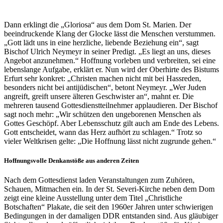
Dann erklingt die „Gloriosa“ aus dem Dom St. Marien. Der
beeindruckende Klang der Glocke lässt die Menschen verstummen.
„Gott lädt uns in eine herzliche, liebende Beziehung ein“, sagt
Bischof Ulrich Neymeyr in seiner Predigt. „Es liegt an uns, dieses
Angebot anzunehmen.“ Hoffnung vorleben und verbreiten, sei eine
lebenslange Aufgabe, erklärt er. Nun wird der Oberhirte des Bistums
Erfurt sehr konkret: „Christen machen nicht mit bei Hassreden,
besonders nicht bei antijüdischen“, betont Neymeyr. „Wer Juden
angreift, greift unsere älteren Geschwister an“, mahnt er. Die
mehreren tausend Gottesdienstteilnehmer applaudieren. Der Bischof
sagt noch mehr: „Wir schützen den ungeborenen Menschen als
Gottes Geschöpf. Aber Lebensschutz gilt auch am Ende des Lebens.
Gott entscheidet, wann das Herz aufhört zu schlagen.“ Trotz so
vieler Weltkrisen gelte: „Die Hoffnung lässt nicht zugrunde gehen.“
Hoffnungsvolle Denkanstöße aus anderen Zeiten
Nach dem Gottesdienst laden Veranstaltungen zum Zuhören,
Schauen, Mitmachen ein. In der St. Severi-Kirche neben dem Dom
zeigt eine kleine Ausstellung unter dem Titel „Christliche
Botschaften“ Plakate, die seit den 1960er Jahren unter schwierigen
Bedingungen in der damaligen DDR entstanden sind. Aus gläubiger