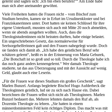
gelernt und sagten sich: ‚Ich bin eben berufen!‘“ Am Ende habe
man sich aber aneinander gewöhnt.
Viele Freiheiten hatten die Frauen nicht – vom Bischof zum
Studium berufen, kamen sie in Erfurt im Ursulinenkloster und bei
Franziskanerinnen unter. Dort hatten sie keinen Schlüssel für ihre
eigene Unterkunft, mussten sich auch mit Mitte 20 noch abmelden,
wenn sie abends ausgehen wollten. Auch, dass die
Theologistudentinnen nicht heiraten durften, habe einige belastet.
Ein ungeschriebenes Gesetz, das normalerweise für
Seelsorgehelferinnen galt und den Frauen nahegelegt wurde. Doch
sie fanden sich damit ab. „Ich habe den geistlichen Beruf sehr
schätzen gelernt“, heißt es in der Erinnerung von Maria Geburek,
„Die Botschaft ist so groß und so toll. Durch die Theologie habe ich
das noch ganz anders kennengelernt.“ Wer damals Theologie
studierte, tat das aus Überzeugung und mit der Aussicht auf wenig
Geld, glaubt auch eine Leserin.
„Für die Frauen war dieses Studium ein großes Geschenk“, sagt
Marlen Bunzel. Anfangs begleitete Bischof Hugo Aufderbeck die
Theologinnen geistlich, lud sie zu sich nach Hause ein. Dabei
bezeichnen die Frauen selbst sich nicht als Theologinnen. Marlen
Bunzel bedauert das. Mehrere lehnten damals den Ruf ab, als
Dozentin Theologie zu lehren. „Sie hatten in einem
männerdominierten Feld kein richtiges Diplom. Das macht was mit