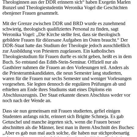
Theologinnen aus der DDR erinnern sich“ haben Exegetin Marlen
Bunzel und Theologiestudentin Weronika Vogel die Geschichten
ebenjener Frauen gesammelt.
Mit der Grenze zwischen DDR und BRD wurde es zunehmend
schwierig, theologisch qualifiziertes Personal zu finden, sagt
Weronika Vogel: „Die Kirche stellte fest, dass sie theologisch
gebildete Frauen für diözesane Aufgaben im Osten braucht.“ Der
DDR-Staat hatte das Studium der Theologie jedoch ausschließlich
zur Ausbildung von Priestern zugelassen. Ein katholisches
Theologiestudium für Frauen durfte es nicht geben, heißt es in dem
Buch. So entstand das Edith-Stein-Seminar. Offiziell nur als
Gasthörer nahmen die Frauen an den Vorlesungen teil. Anders als
die Priesteramtskandidaten, die neun Semester lang studierten,
waren für die Frauen nur sechs Semester und weniger Vorlesungen
vorgesehen. Sie legten dennoch die regulären Prüfungen ab und
erhielten am Ende ihres Studiums statt eines Diploms ein
Abschlusszeugnis. Der Staat erkannte diesen Abschluss weder vor
noch nach der Wende an.
Dass sie nun gemeinsam mit Frauen studierten, gefiel einigen
Studenten anfangs nicht, erinnert sich Brigitte Schmeja. Es gab
Getuschel und manche ärgerten sich, wenn die Frauen besser
abschnitten als die Männer, liest man in ihrem Abschnitt des Buches:
„Aber es gab nun mal auch solche, die haben nur stichprobenartig