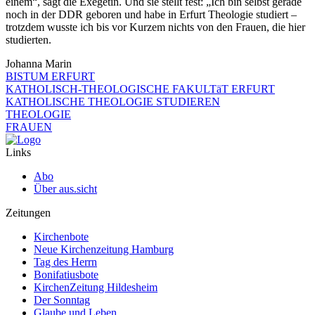
einem“, sagt die Exegetin. Und sie stellt fest: „Ich bin selbst gerade
noch in der DDR geboren und habe in Erfurt Theologie studiert –
trotzdem wusste ich bis vor Kurzem nichts von den Frauen, die hier
studierten.
Johanna Marin
BISTUM ERFURT
KATHOLISCH-THEOLOGISCHE FAKULTäT ERFURT
KATHOLISCHE THEOLOGIE STUDIEREN
THEOLOGIE
FRAUEN
Links
Abo
Über aus.sicht
Zeitungen
Kirchenbote
Neue Kirchenzeitung Hamburg
Tag des Herrn
Bonifatiusbote
KirchenZeitung Hildesheim
Der Sonntag
Glaube und Leben