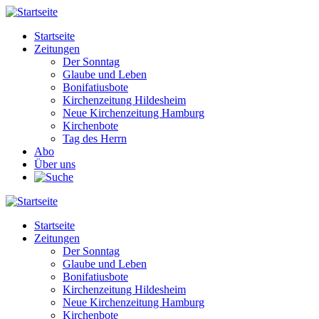
Direkt
zum
Startseite
Inhalt
Zeitungen
Main
Der Sonntag
navigation
Glaube und Leben
Bonifatiusbote
Kirchenzeitung Hildesheim
Neue Kirchenzeitung Hamburg
Kirchenbote
Tag des Herrn
Abo
Über uns
Startseite
Zeitungen
Main
Der Sonntag
navigation
Glaube und Leben
Bonifatiusbote
Kirchenzeitung Hildesheim
Neue Kirchenzeitung Hamburg
Kirchenbote