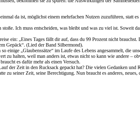
en müssen, bekommen sie zu spüren: die Auswirkungen der Sammelleidensc
nmal da ist, möglichst einem mehrfachen Nutzen zuzuführen, statt es 
toße. Ich muss entscheiden, was bleibt und was zu viel ist. Soweit da
ise ein: „Eines Tages fällt dir auf, dass du 99 Prozent nicht brauchst.
chtem Gepäck“. (Lied der Band Silbermond).
uch so einige „Glaubenssätze“ im Laufe des Lebens angesammelt, die un
ert zu halten, weil man anders ist, etwas nicht so kann wie andere – ob
t braucht es dafür mehr als einen Versuch.
im Lauf der Zeit in den Rucksack gepackt hat? Die vielen Gedanken und
hatte zu seiner Zeit, seine Berechtigung. Nun braucht es anderes, neue