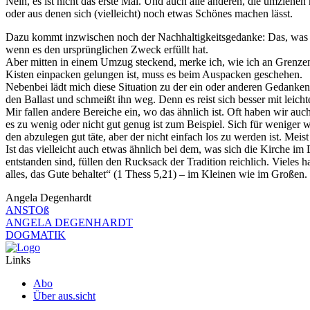
Nein, es ist nicht das erste Mal. Und auch alle anderen, die umzieh
oder aus denen sich (vielleicht) noch etwas Schönes machen lässt.
Dazu kommt inzwischen noch der Nachhaltigkeitsgedanke: Das, was ei
wenn es den ursprünglichen Zweck erfüllt hat.
Aber mitten in einem Umzug steckend, merke ich, wie ich an Grenzen s
Kisten einpacken gelungen ist, muss es beim Auspacken geschehen.
Nebenbei lädt mich diese Situation zu der ein oder anderen Gedankenre
den Ballast und schmeißt ihn weg. Denn es reist sich besser mit lei
Mir fallen andere Bereiche ein, wo das ähnlich ist. Oft haben wir a
es zu wenig oder nicht gut genug ist zum Beispiel. Sich für weniger w
den abzulegen gut täte, aber der nicht einfach los zu werden ist. Meis
Ist das vielleicht auch etwas ähnlich bei dem, was sich die Kirche 
entstanden sind, füllen den Rucksack der Tradition reichlich. Vieles 
alles, das Gute behaltet“ (1 Thess 5,21) – im Kleinen wie im Großen.
Angela Degenhardt
ANSTOß
ANGELA DEGENHARDT
DOGMATIK
Links
Abo
Über aus.sicht