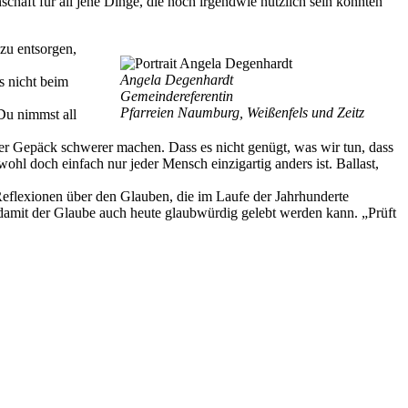
haft für all jene Dinge, die noch irgendwie nützlich sein könnten
zu entsorgen,
Angela Degenhardt
s nicht beim
Gemeindereferentin
Pfarreien Naumburg, Weißenfels und Zeitz
 Du nimmst all
ser Gepäck schwerer machen. Dass es nicht genügt, was wir tun, dass
wohl doch einfach nur jeder Mensch einzigartig anders ist. Ballast,
 Reflexionen über den Glauben, die im Laufe der Jahrhunderte
s, damit der Glaube auch heute glaubwürdig gelebt werden kann. „Prüft