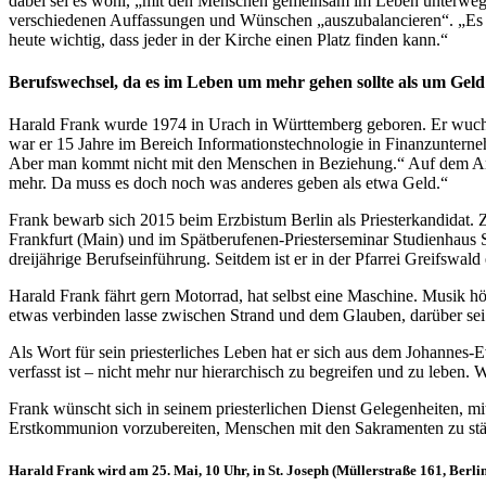
dabei sei es wohl, „mit den Menschen gemeinsam im Leben unterwegs 
verschiedenen Auffassungen und Wünschen „auszubalancieren“. „Es ist
heute wichtig, dass jeder in der Kirche einen Platz finden kann.“
Berufswechsel, da es im Leben um mehr gehen sollte als um Geld
Harald Frank wurde 1974 in Urach in Württemberg geboren. Er wuchs
war er 15 Jahre im Bereich Informationstechnologie in Finanzunterne
Aber man kommt nicht mit den Menschen in Beziehung.“ Auf dem Arb
mehr. Da muss es doch noch was anderes geben als etwa Geld.“
Frank bewarb sich 2015 beim Erzbistum Berlin als Priesterkandidat. 
Frankfurt (Main) und im Spätberufenen-Priesterseminar Studienhaus S
dreijährige Berufseinführung. Seitdem ist er in der Pfarrei Greifswald 
Harald Frank fährt gern Motorrad, hat selbst eine Maschine. Musik h
etwas verbinden lasse zwischen Strand und dem Glauben, darüber sei 
Als Wort für sein priesterliches Leben hat er sich aus dem Johanne
verfasst ist – nicht mehr nur hierarchisch zu begreifen und zu lebe
Frank wünscht sich in seinem priesterlichen Dienst Gelegenheiten, mi
Erstkommunion vorzubereiten, Menschen mit den Sakramenten zu stä
Harald Frank wird am 25. Mai, 10 Uhr, in St. Joseph (Müllerstraße 161, Berlin) 