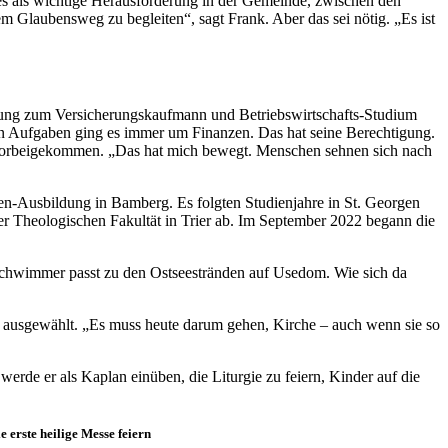
es als wichtige Herausforderung in der Gemeinde, zwischen den
 Glaubensweg zu begleiten“, sagt Frank. Aber das sei nötig. „Es ist
dung zum Versicherungskaufmann und Betriebswirtschafts-Studium
nen Aufgaben ging es immer um Finanzen. Das hat seine Berechtigung.
 vorbeigekommen. „Das hat mich bewegt. Menschen sehnen sich nach
hen-Ausbildung in Bamberg. Es folgten Studienjahre in St. Georgen
er Theologischen Fakultät in Trier ab. Im September 2022 begann die
gsschwimmer passt zu den Ostseestränden auf Usedom. Wie sich da
) ausgewählt. „Es muss heute darum gehen, Kirche – auch wenn sie so
erde er als Kaplan einüben, die Liturgie zu feiern, Kinder auf die
e erste heilige Messe feiern