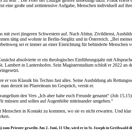
zu sein“. Die Feier der Liturgie gehöre unbedingt dazu. Frank erlebt 
 eine große und zeitintensive Aufgabe, Menschen individuell auf ihrem
 mit zwei jüngeren Schwestern auf. Nach Abitur, Zivildienst, Ausbil
hmen tätig und wohnte in Berlin-Steglitz und in Österreich. „Bei mei
eitsweg sei er immer an einer Einrichtung für behinderte Menschen
Zunächst absolvierte er ein theologisches Einführungsjahr mit Altsprac
t. Lambert in Lantershofen. Sein Magisterstudium schloß er 2022 an d
eingesetzt.
öre er von Klassik bis Techno fast alles. Seine Ausbildung als Rettun
man derzeit im Pfarreiteam im Gespräch, verrät er.
s-Evangelium den Vers „Ich aber habe euch Freunde genannt“ (Joh 15,15
n. Wir müssen und sollen auf Augenhöhe miteinander umgehen.“
t Menschen in Kontakt zu kommen, wo sie es nicht erwarten. Und klar w
rken.
zum Priester geweiht. Am 2. Juni, 11 Uhr, wird er in St. Joseph in Greifswald di