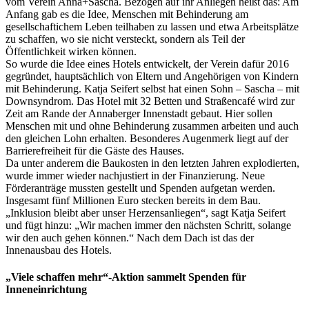
vom Verein Anna+Sascha. Bezogen auf ihr Anliegen heißt das: Am
Anfang gab es die Idee, Menschen mit Behinderung am
gesellschaftichem Leben teilhaben zu lassen und etwa Arbeitsplätze
zu schaffen, wo sie nicht versteckt, sondern als Teil der
Öffentlichkeit wirken können.
So wurde die Idee eines Hotels entwickelt, der Verein dafür 2016
gegründet, hauptsächlich von Eltern und Angehörigen von Kindern
mit Behinderung. Katja Seifert selbst hat einen Sohn – Sascha – mit
Downsyndrom. Das Hotel mit 32 Betten und Straßencafé wird zur
Zeit am Rande der Annaberger Innenstadt gebaut. Hier sollen
Menschen mit und ohne Behinderung zusammen arbeiten und auch
den gleichen Lohn erhalten. Besonderes Augenmerk liegt auf der
Barrierefreiheit für die Gäste des Hauses.
Da unter anderem die Baukosten in den letzten Jahren explodierten,
wurde immer wieder nachjustiert in der Finanzierung. Neue
Förderanträge mussten gestellt und Spenden aufgetan werden.
Insgesamt fünf Millionen Euro stecken bereits in dem Bau.
„Inklusion bleibt aber unser Herzensanliegen“, sagt Katja Seifert
und fügt hinzu: „Wir machen immer den nächsten Schritt, solange
wir den auch gehen können.“ Nach dem Dach ist das der
Innenausbau des Hotels.
„Viele schaffen mehr“-Aktion sammelt Spenden für
Inneneinrichtung