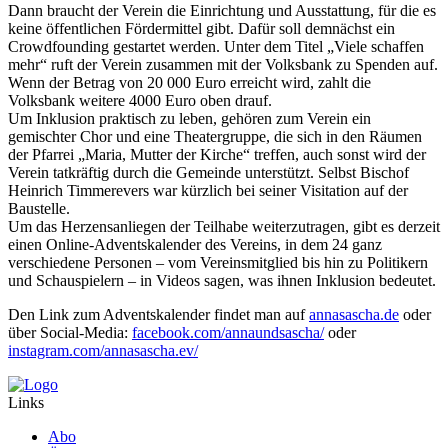
Dann braucht der Verein die Einrichtung und Ausstattung, für die es
keine öffentlichen Fördermittel gibt. Dafür soll demnächst ein
Crowdfounding gestartet werden. Unter dem Titel „Viele schaffen
mehr“ ruft der Verein zusammen mit der Volksbank zu Spenden auf.
Wenn der Betrag von 20 000 Euro erreicht wird, zahlt die
Volksbank weitere 4000 Euro oben drauf.
Um Inklusion praktisch zu leben, gehören zum Verein ein
gemischter Chor und eine Theatergruppe, die sich in den Räumen
der Pfarrei „Maria, Mutter der Kirche“ treffen, auch sonst wird der
Verein tatkräftig durch die Gemeinde unterstützt. Selbst Bischof
Heinrich Timmerevers war kürzlich bei seiner Visitation auf der
Baustelle.
Um das Herzensanliegen der Teilhabe weiterzutragen, gibt es derzeit
einen Online-Adventskalender des Vereins, in dem 24 ganz
verschiedene Personen – vom Vereinsmitglied bis hin zu Politikern
und Schauspielern – in Videos sagen, was ihnen Inklusion bedeutet.
Den Link zum Adventskalender findet man auf
annasascha.de
oder
über Social-Media:
facebook.com/annaundsascha/
oder
instagram.com/annasascha.ev/
Links
Abo