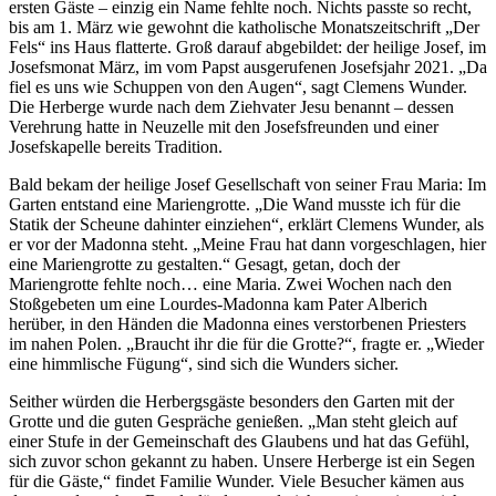
ersten Gäste – einzig ein Name fehlte noch. Nichts passte so recht,
bis am 1. März wie gewohnt die katholische Monatszeitschrift „Der
Fels“ ins Haus flatterte. Groß darauf abgebildet: der heilige Josef, im
Josefsmonat März, im vom Papst ausgerufenen Josefsjahr 2021. „Da
fiel es uns wie Schuppen von den Augen“, sagt Clemens Wunder.
Die Herberge wurde nach dem Ziehvater Jesu benannt – dessen
Verehrung hatte in Neuzelle mit den Josefsfreunden und einer
Josefskapelle bereits Tradition.
Bald bekam der heilige Josef Gesellschaft von seiner Frau Maria: Im
Garten entstand eine Mariengrotte. „Die Wand musste ich für die
Statik der Scheune dahinter einziehen“, erklärt Clemens Wunder, als
er vor der Madonna steht. „Meine Frau hat dann vorgeschlagen, hier
eine Mariengrotte zu gestalten.“ Gesagt, getan, doch der
Mariengrotte fehlte noch… eine Maria. Zwei Wochen nach den
Stoßgebeten um eine Lourdes-Madonna kam Pater Alberich
herüber, in den Händen die Madonna eines verstorbenen Priesters
im nahen Polen. „Braucht ihr die für die Grotte?“, fragte er. „Wieder
eine himmlische Fügung“, sind sich die Wunders sicher.
Seither würden die Herbergsgäste besonders den Garten mit der
Grotte und die guten Gespräche genießen. „Man steht gleich auf
einer Stufe in der Gemeinschaft des Glaubens und hat das Gefühl,
sich zuvor schon gekannt zu haben. Unsere Herberge ist ein Segen
für die Gäste,“ findet Familie Wunder. Viele Besucher kämen aus