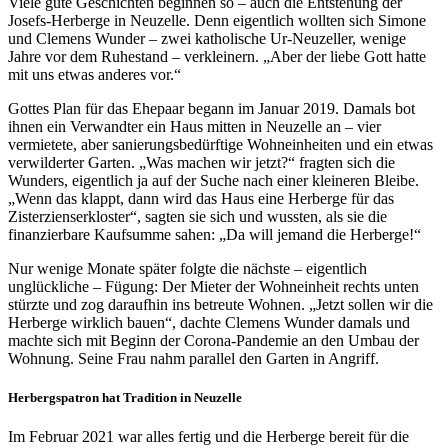
Viele gute Geschichten beginnen so – auch die Entstehung der
Josefs-Herberge in Neuzelle. Denn eigentlich wollten sich Simone
und Clemens Wunder – zwei katholische Ur-Neuzeller, wenige
Jahre vor dem Ruhestand – verkleinern. „Aber der liebe Gott hatte
mit uns etwas anderes vor.“
Gottes Plan für das Ehepaar begann im Januar 2019. Damals bot
ihnen ein Verwandter ein Haus mitten in Neuzelle an – vier
vermietete, aber sanierungsbedürftige Wohneinheiten und ein etwas
verwilderter Garten. „Was machen wir jetzt?“ fragten sich die
Wunders, eigentlich ja auf der Suche nach einer kleineren Bleibe.
„Wenn das klappt, dann wird das Haus eine Herberge für das
Zisterzienserkloster“, sagten sie sich und wussten, als sie die
finanzierbare Kaufsumme sahen: „Da will jemand die Herberge!“
Nur wenige Monate später folgte die nächste – eigentlich
unglückliche – Fügung: Der Mieter der Wohneinheit rechts unten
stürzte und zog daraufhin ins betreute Wohnen. „Jetzt sollen wir die
Herberge wirklich bauen“, dachte Clemens Wunder damals und
machte sich mit Beginn der Corona-Pandemie an den Umbau der
Wohnung. Seine Frau nahm parallel den Garten in Angriff.
Herbergspatron hat Tradition in Neuzelle
Im Februar 2021 war alles fertig und die Herberge bereit für die