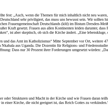
llte fest: „Auch, wenn die Themen für mich inhaltlich nicht neu waren,
eutschland sehr priviligiert, das muss uns bewusst sein. Wir sollten h
lischen Frauengemeinschaft Deutschlands (kfd) im Bistum Dresden-Meiß
außer Kraft gesetzt. Frauen aus allen Kontinenten leiden darunter, das
nken“, ist aber skeptisch, ob sich die Kirche ändert. „Eine lebenskluge
 und das Amt im Katholizismus“ Mitte September vor Ort, weitere 470 n
Nkabala aus Uganda. Die Dozentin für Religions- und Friedensstudien 
offnung: Dass nur 30 Prozent ihrer Forderungen umgesetzt würden: „Da
 oder Strukturen und Macht in der Kirche und wie Frauen daran teilh
 in einer Kirche, die nicht geeignet ist, das Reich Gottes zu verkünde