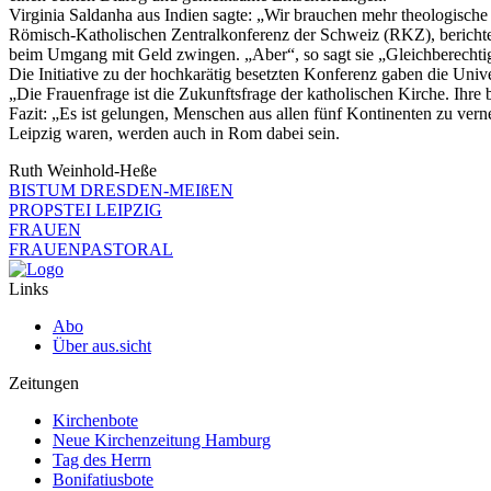
Virginia Saldanha aus Indien sagte: „Wir brauchen mehr theologische
Römisch-Katholischen Zentralkonferenz der Schweiz (RKZ), berichtet
beim Umgang mit Geld zwingen. „Aber“, so sagt sie „Gleichberechtigung
Die Initiative zu der hochkarätig besetzten Konferenz gaben die Un
„Die Frauenfrage ist die Zukunftsfrage der katholischen Kirche. Ihr
Fazit: „Es ist gelungen, Menschen aus allen fünf Kontinenten zu ver
Leipzig waren, werden auch in Rom dabei sein.
Ruth Weinhold-Heße
BISTUM DRESDEN-MEIßEN
PROPSTEI LEIPZIG
FRAUEN
FRAUENPASTORAL
Links
Abo
Über aus.sicht
Zeitungen
Kirchenbote
Neue Kirchenzeitung Hamburg
Tag des Herrn
Bonifatiusbote