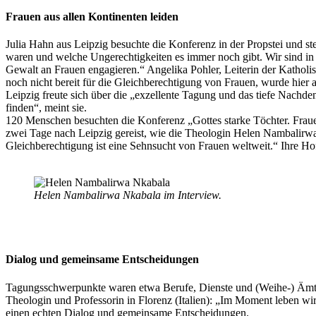
Frauen aus allen Kontinenten leiden
Julia Hahn aus Leipzig besuchte die Konferenz in der Propstei und ste
waren und welche Ungerechtigkeiten es immer noch gibt. Wir sind in D
Gewalt an Frauen engagieren.“ Angelika Pohler, Leiterin der Katho
noch nicht bereit für die Gleichberechtigung von Frauen, wurde hier 
Leipzig freute sich über die „exzellente Tagung und das tiefe Nachde
finden“, meint sie.
120 Menschen besuchten die Konferenz „Gottes starke Töchter. Frauen
zwei Tage nach Leipzig gereist, wie die Theologin Helen Nambalirwa 
Gleichberechtigung ist eine Sehnsucht von Frauen weltweit.“ Ihre H
Helen Nambalirwa Nkabala im Interview.
Dialog und gemeinsame Entscheidungen
Tagungsschwerpunkte waren etwa Berufe, Dienste und (Weihe-) Ämter
Theologin und Professorin in Florenz (Italien): „Im Moment leben wir
einen echten Dialog und gemeinsame Entscheidungen.