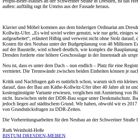
Propst-Beier-Hauses an der Schweriner Straße in Dresden, ist das H
außen: auffällig ragt ihr Umriss aus der Fassade heraus.
Klavier und Möbel kommen aus dem bisherigen Ordinariat am Dresd
Kollwitz-Ufer. „Es wird soviel weiter genutzt, wie nur geht, einiges w
aufgearbeitet“, erläutert Hilbig und verweist nicht ohne Stolz darauf, 
Kosten für den Neubau unter der Budgetplanung von 48 Millionen Euro 
auf der Baustelle, wird schnell deutlich, wie komplex die Bauplanung
Dresden forderte eine höhere Geschosslage in der Innenstadt als urspr
Neu ist, dass es unter dem Dach – nun endlich – Platz für eine Regis
vermietet. Die Trennwände zwischen beiden Einheiten können je na
Kritik und Nachfragen gab es natürlich schon, warum sich ein kleines
darauf, dass der Bau am Käthe-Kollwitz-Ufer über 40 Jahre alt ist u
kostengünstigste Variante erwiesen, verglichen mit Anmietung von 
nicht. Inzwischen steht der DDR-Bau sogar unter Denkmalschutz. Bau
jedoch liegen auf städtischem Grund. Wir haben, obwohl wir es 2017 b
von Grundstücksfragen zu DDR-Zeiten.
Die Vorbereitungsarbeiten für den Neubau an der Schweriner Straße
Ruth Weinhold-Heße
BISTUM DRESDEN-MEIßEN