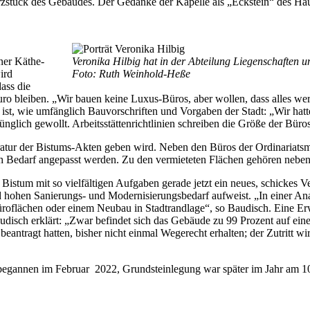
erzstück des Gebäudes. Der Gedanke der Kapelle als „Eckstein“ des H
ner Käthe-
Veronika Hilbig hat in der Abteilung Liegenschaften 
ird
Foto: Ruth Weinhold-Heße
dass die
bleiben. „Wir bauen keine Luxus-Büros, aber wollen, dass alles wertig,
 ist, wie umfänglich Bauvorschriften und Vorgaben der Stadt: „Wir hat
ünglich gewollt. Arbeitsstättenrichtlinien schreiben die Größe der Büros
tratur der Bistums-Akten geben wird. Neben den Büros der Ordinariatsm
ch Bedarf angepasst werden. Zu den vermieteten Flächen gehören neb
 Bistum mit so vielfältigen Aufgaben gerade jetzt ein neues, schickes
nd hohen Sanierungs- und Modernisierungsbedarf aufweist. „In einer A
Büroflächen oder einem Neubau in Stadtrandlage“, so Baudisch. Eine 
disch erklärt: „Zwar befindet sich das Gebäude zu 99 Prozent auf ein
eantragt hatten, bisher nicht einmal Wegerecht erhalten; der Zutritt wi
 begannen im Februar 2022, Grundsteinlegung war später im Jahr am 