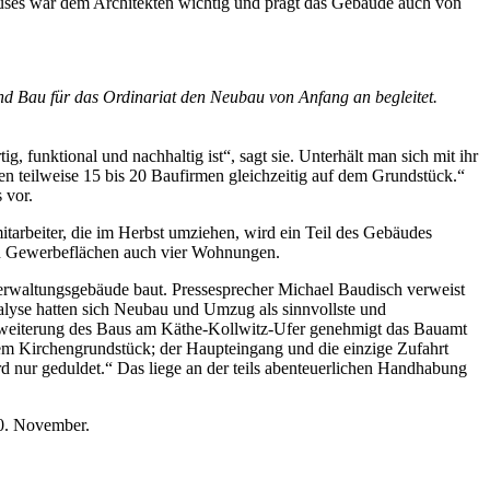
auses war dem Architekten wichtig und prägt das Gebäude auch von
und Bau für das Ordinariat den Neubau von Anfang an begleitet.
 funktional und nachhaltig ist“, sagt sie. Unterhält man sich mit ihr
ten teilweise 15 bis 20 Baufirmen gleichzeitig auf dem Grundstück.“
 vor.
itarbeiter, die im Herbst umziehen, wird ein Teil des Gebäudes
en Gewerbeflächen auch vier Wohnungen.
 Verwaltungsgebäude baut. Pressesprecher Michael Baudisch verweist
nalyse hatten sich Neubau und Umzug als sinnvollste und
Erweiterung des Baus am Käthe-Kollwitz-Ufer genehmigt das Bauamt
em Kirchengrundstück; der Haupteingang und die einzige Zufahrt
rd nur geduldet.“ Das liege an der teils abenteuerlichen Handhabung
10. November.