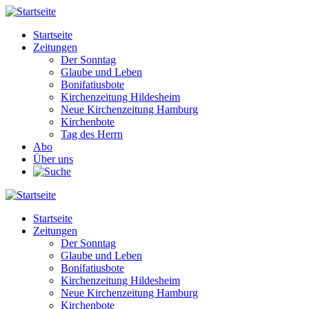
Direkt
zum
Startseite
Inhalt
Zeitungen
Main
Der Sonntag
navigation
Glaube und Leben
Bonifatiusbote
Kirchenzeitung Hildesheim
Neue Kirchenzeitung Hamburg
Kirchenbote
Tag des Herrn
Abo
Über uns
Startseite
Zeitungen
Main
Der Sonntag
navigation
Glaube und Leben
Bonifatiusbote
Kirchenzeitung Hildesheim
Neue Kirchenzeitung Hamburg
Kirchenbote