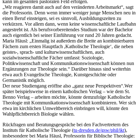
kann im gesamten pastoralen Feld erfolgen.
„Wir reagieren damit auch auf den veränderten Arbeitsmarkt“, sagt
die Professorin. Denn wenn immer weniger junge Menschen neu in
einen Beruf einsteigen, sei es sinnvoll, Ausbildungszeiten zu
verkürzen. Vor allem dann, wenn keine wissenschaftliche Laufbahn
angestrebt ist. Als berufsvorbereitendes Studium war der Bachelor
auch eigentlich bei seiner Einführung vor rund 20 Jahren gedacht.
Maria Häusl: „Einmalig ist außerdem die Breite an kombinierbaren
Fächern zum ersten Hauptfach ,Katholische Theologie‘, die neben
geistes-, sprach- und kulturwissenschaftlichen, auch
sozialwissenschaftliche Fächer umfasst: Soziologie,
Politikwissenschaft und Kommunikationswissenschaft können nun
Ergänzungen zur Theologie sein.“ Darüber hinaus sind weiterhin
etwa auch Evangelische Theologie, Kunstgeschichte oder
Germanistik möglich.
Der neue Studiengang eröffne also „ganz neue Perspektiven“.Wer
später beispielsweise in einem katholischen Verlag – wie dem St.
Benno Verlag – arbeiten möchte, könnte demzufolge Katholische
Theologie mit Kommunikationswissenschaft kombinieren. Wer sich
etwa im kirchlichen Umweltbereich einbringen will, könnte den
Wahlpflichtbereich Biologie wählen.
Rückfragen und Beratungsgespräche bei den Fachvertretern des
Instituts für Katholische Theologie (
tu-dresden.de/gsw/phil/ikt
),
insbesondere bei Maria Häusl, Professorin für Biblische Theologie: