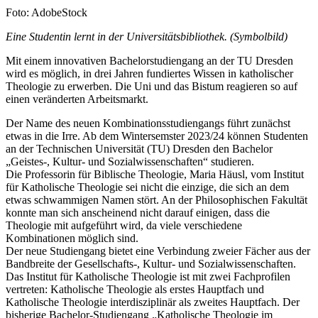
Nachweis
Foto: AdobeStock
Caption
Eine Studentin lernt in der Universitätsbibliothek. (Symbolbild)
Mit einem innovativen Bachelorstudiengang an der TU Dresden
wird es möglich, in drei Jahren fundiertes Wissen in katholischer
Theologie zu erwerben. Die Uni und das Bistum reagieren so auf
einen veränderten Arbeitsmarkt.
Der Name des neuen Kombinationsstudiengangs führt zunächst
etwas in die Irre. Ab dem Wintersemster 2023/24 können Studenten
an der Technischen Universität (TU) Dresden den Bachelor
„Geistes-, Kultur- und Sozialwissenschaften“ studieren.
Die Professorin für Biblische Theologie, Maria Häusl, vom Institut
für Katholische Theologie sei nicht die einzige, die sich an dem
etwas schwammigen Namen stört. An der Philosophischen Fakultät
konnte man sich anscheinend nicht darauf einigen, dass die
Theologie mit aufgeführt wird, da viele verschiedene
Kombinationen möglich sind.
Der neue Studiengang bietet eine Verbindung zweier Fächer aus der
Bandbreite der Gesellschafts-, Kultur- und Sozialwissenschaften.
Das Institut für Katholische Theologie ist mit zwei Fachprofilen
vertreten: Katholische Theologie als erstes Hauptfach und
Katholische Theologie interdisziplinär als zweites Hauptfach. Der
bisherige Bachelor-Studiengang „Katholische Theologie im