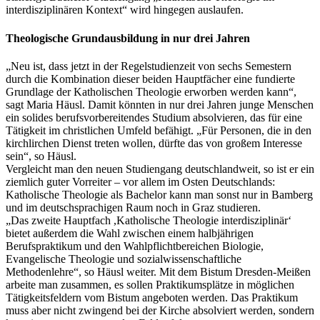
interdisziplinären Kontext“ wird hingegen auslaufen.
Theologische Grundausbildung in nur drei Jahren
„Neu ist, dass jetzt in der Regelstudienzeit von sechs Semestern
durch die Kombination dieser beiden Hauptfächer eine fundierte
Grundlage der Katholischen Theologie erworben werden kann“,
sagt Maria Häusl. Damit könnten in nur drei Jahren junge Menschen
ein solides berufsvorbereitendes Studium absolvieren, das für eine
Tätigkeit im christlichen Umfeld befähigt. „Für Personen, die in den
kirchlirchen Dienst treten wollen, dürfte das von großem Interesse
sein“, so Häusl.
Vergleicht man den neuen Studiengang deutschlandweit, so ist er ein
ziemlich guter Vorreiter – vor allem im Osten Deutschlands:
Katholische Theologie als Bachelor kann man sonst nur in Bamberg
und im deutschsprachigen Raum noch in Graz studieren.
„Das zweite Hauptfach ,Katholische Theologie interdisziplinär‘
bietet außerdem die Wahl zwischen einem halbjährigen
Berufspraktikum und den Wahlpflichtbereichen Biologie,
Evangelische Theologie und sozialwissenschaftliche
Methodenlehre“, so Häusl weiter. Mit dem Bistum Dresden-Meißen
arbeite man zusammen, es sollen Praktikumsplätze in möglichen
Tätigkeitsfeldern vom Bistum angeboten werden. Das Praktikum
muss aber nicht zwingend bei der Kirche absolviert werden, sondern