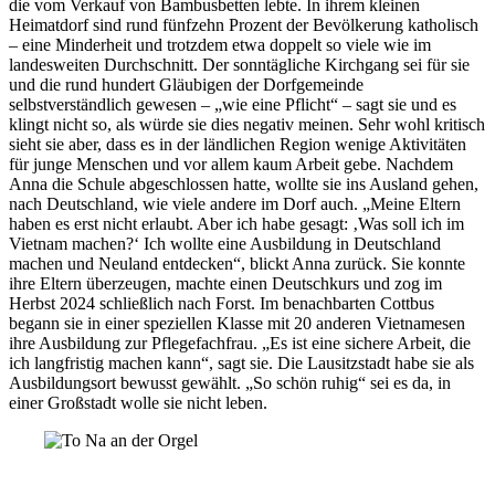
die vom Verkauf von Bambusbetten lebte. In ihrem kleinen
Heimatdorf sind rund fünfzehn Prozent der Bevölkerung katholisch
– eine Minderheit und trotzdem etwa doppelt so viele wie im
landesweiten Durchschnitt. Der sonntägliche Kirchgang sei für sie
und die rund hundert Gläubigen der Dorfgemeinde
selbstverständlich gewesen – „wie eine Pflicht“ – sagt sie und es
klingt nicht so, als würde sie dies negativ meinen. Sehr wohl kritisch
sieht sie aber, dass es in der ländlichen Region wenige Aktivitäten
für junge Menschen und vor allem kaum Arbeit gebe. Nachdem
Anna die Schule abgeschlossen hatte, wollte sie ins Ausland gehen,
nach Deutschland, wie viele andere im Dorf auch. „Meine Eltern
haben es erst nicht erlaubt. Aber ich habe gesagt: ‚Was soll ich im
Vietnam machen?‘ Ich wollte eine Ausbildung in Deutschland
machen und Neuland entdecken“, blickt Anna zurück. Sie konnte
ihre Eltern überzeugen, machte einen Deutschkurs und zog im
Herbst 2024 schließlich nach Forst. Im benachbarten Cottbus
begann sie in einer speziellen Klasse mit 20 anderen Vietnamesen
ihre Ausbildung zur Pflegefachfrau. „Es ist eine sichere Arbeit, die
ich langfristig machen kann“, sagt sie. Die Lausitzstadt habe sie als
Ausbildungsort bewusst gewählt. „So schön ruhig“ sei es da, in
einer Großstadt wolle sie nicht leben.