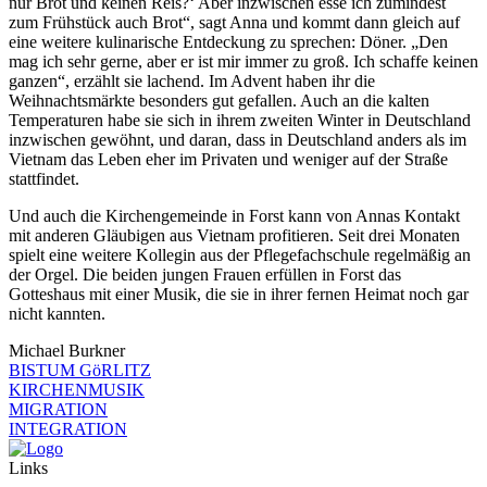
nur Brot und keinen Reis?‘ Aber inzwischen esse ich zumindest
zum Frühstück auch Brot“, sagt Anna und kommt dann gleich auf
eine weitere kulinarische Entdeckung zu sprechen: Döner. „Den
mag ich sehr gerne, aber er ist mir immer zu groß. Ich schaffe keinen
ganzen“, erzählt sie lachend. Im Advent haben ihr die
Weihnachtsmärkte besonders gut gefallen. Auch an die kalten
Temperaturen habe sie sich in ihrem zweiten Winter in Deutschland
inzwischen gewöhnt, und daran, dass in Deutschland anders als im
Vietnam das Leben eher im Privaten und weniger auf der Straße
stattfindet.
Und auch die Kirchengemeinde in Forst kann von Annas Kontakt
mit anderen Gläubigen aus Vietnam profitieren. Seit drei Monaten
spielt eine weitere Kollegin aus der Pflegefachschule regelmäßig an
der Orgel. Die beiden jungen Frauen erfüllen in Forst das
Gotteshaus mit einer Musik, die sie in ihrer fernen Heimat noch gar
nicht kannten.
Michael Burkner
BISTUM GöRLITZ
KIRCHENMUSIK
MIGRATION
INTEGRATION
Links