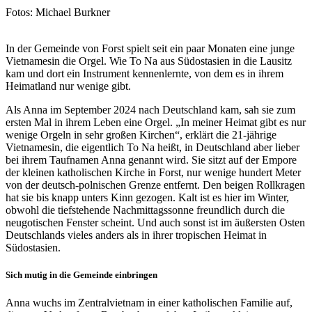
Nachweis
Fotos: Michael Burkner
In der Gemeinde von Forst spielt seit ein paar Monaten eine junge
Vietnamesin die Orgel. Wie To Na aus Südostasien in die Lausitz
kam und dort ein Instrument kennenlernte, von dem es in ihrem
Heimatland nur wenige gibt.
Als Anna im September 2024 nach Deutschland kam, sah sie zum
ersten Mal in ihrem Leben eine Orgel. „In meiner Heimat gibt es nur
wenige Orgeln in sehr großen Kirchen“, erklärt die 21-jährige
Vietnamesin, die eigentlich To Na heißt, in Deutschland aber lieber
bei ihrem Taufnamen Anna genannt wird. Sie sitzt auf der Empore
der kleinen katholischen Kirche in Forst, nur wenige hundert Meter
von der deutsch-polnischen Grenze entfernt. Den beigen Rollkragen
hat sie bis knapp unters Kinn gezogen. Kalt ist es hier im Winter,
obwohl die tiefstehende Nachmittagssonne freundlich durch die
neugotischen Fenster scheint. Und auch sonst ist im äußersten Osten
Deutschlands vieles anders als in ihrer tropischen Heimat in
Südostasien.
Sich mutig in die Gemeinde einbringen
Anna wuchs im Zentralvietnam in einer katholischen Familie auf,