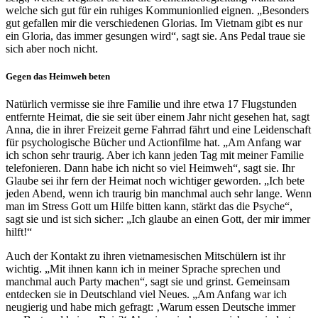
welche sich gut für ein ruhiges Kommunionlied eignen. „Besonders
gut gefallen mir die verschiedenen Glorias. Im Vietnam gibt es nur
ein Gloria, das immer gesungen wird“, sagt sie. Ans Pedal traue sie
sich aber noch nicht.
Gegen das Heimweh beten
Natürlich vermisse sie ihre Familie und ihre etwa 17 Flugstunden
entfernte Heimat, die sie seit über einem Jahr nicht gesehen hat, sagt
Anna, die in ihrer Freizeit gerne Fahrrad fährt und eine Leidenschaft
für psychologische Bücher und Actionfilme hat. „Am Anfang war
ich schon sehr traurig. Aber ich kann jeden Tag mit meiner Familie
telefonieren. Dann habe ich nicht so viel Heimweh“, sagt sie. Ihr
Glaube sei ihr fern der Heimat noch wichtiger geworden. „Ich bete
jeden Abend, wenn ich traurig bin manchmal auch sehr lange. Wenn
man im Stress Gott um Hilfe bitten kann, stärkt das die Psyche“,
sagt sie und ist sich sicher: „Ich glaube an einen Gott, der mir immer
hilft!“
Auch der Kontakt zu ihren vietnamesischen Mitschülern ist ihr
wichtig. „Mit ihnen kann ich in meiner Sprache sprechen und
manchmal auch Party machen“, sagt sie und grinst. Gemeinsam
entdecken sie in Deutschland viel Neues. „Am Anfang war ich
neugierig und habe mich gefragt: ‚Warum essen Deutsche immer