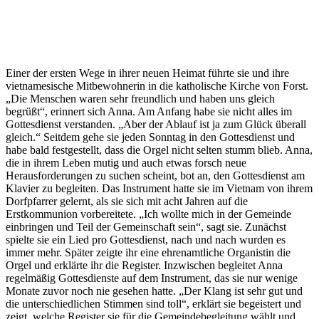
Einer der ersten Wege in ihrer neuen Heimat führte sie und ihre
vietnamesische Mitbewohnerin in die katholische Kirche von Forst.
„Die Menschen waren sehr freundlich und haben uns gleich
begrüßt“, erinnert sich Anna. Am Anfang habe sie nicht alles im
Gottesdienst verstanden. „Aber der Ablauf ist ja zum Glück überall
gleich.“ Seitdem gehe sie jeden Sonntag in den Gottesdienst und
habe bald festgestellt, dass die Orgel nicht selten stumm blieb. Anna,
die in ihrem Leben mutig und auch etwas forsch neue
Herausforderungen zu suchen scheint, bot an, den Gottesdienst am
Klavier zu begleiten. Das Instrument hatte sie im Vietnam von ihrem
Dorfpfarrer gelernt, als sie sich mit acht Jahren auf die
Erstkommunion vorbereitete. „Ich wollte mich in der Gemeinde
einbringen und Teil der Gemeinschaft sein“, sagt sie. Zunächst
spielte sie ein Lied pro Gottesdienst, nach und nach wurden es
immer mehr. Später zeigte ihr eine ehrenamtliche Organistin die
Orgel und erklärte ihr die Register. Inzwischen begleitet Anna
regelmäßig Gottesdienste auf dem Instrument, das sie nur wenige
Monate zuvor noch nie gesehen hatte. „Der Klang ist sehr gut und
die unterschiedlichen Stimmen sind toll“, erklärt sie begeistert und
zeigt, welche Register sie für die Gemeindebegleitung wählt und