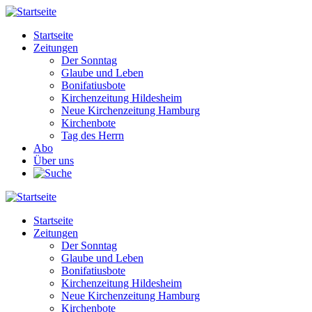
Direkt
zum
Startseite
Inhalt
Zeitungen
Main
Der Sonntag
navigation
Glaube und Leben
Bonifatiusbote
Kirchenzeitung Hildesheim
Neue Kirchenzeitung Hamburg
Kirchenbote
Tag des Herrn
Abo
Über uns
Startseite
Zeitungen
Main
Der Sonntag
navigation
Glaube und Leben
Bonifatiusbote
Kirchenzeitung Hildesheim
Neue Kirchenzeitung Hamburg
Kirchenbote