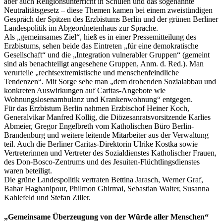
aber auch Religionsunterricht in Schulen und das sogenannte
Neutralitätsgesetz – diese Themen kamen bei einem zweistündigen
Gespräch der Spitzen des Erzbistums Berlin und der grünen Berliner
Landespolitik im Abgeordnetenhaus zur Sprache.
Als „gemeinsames Ziel“, hieß es in einer Pressemitteilung des
Erzbistums, sehen beide das Eintreten „für eine demokratische
Gesellschaft“ und die „Integration vulnerabler Gruppen“ (gemeint
sind als benachteiligt angesehene Gruppen, Anm. d. Red.). Man
verurteile „rechtsextremistische und menschenfeindliche
Tendenzen“. Mit Sorge sehe man „dem drohenden Sozialabbau und
konkreten Auswirkungen auf Caritas-Angebote wie
Wohnungslosenambulanz und Krankenwohnung“ entgegen.
Für das Erzbistum Berlin nahmen Erzbischof Heiner Koch,
Generalvikar Manfred Kollig, die Diözesanratsvorsitzende Karlies
Abmeier, Gregor Engelbreth vom Katholischen Büro Berlin-
Brandenburg und weitere leitende Mitarbeiter aus der Verwaltung
teil. Auch die Berliner Caritas-Direktorin Ulrike Kostka sowie
Vertreterinnen und Vertreter des Sozialdienstes Katholischer Frauen,
des Don-Bosco-Zentrums und des Jesuiten-Flüchtlingsdienstes
waren beteiligt.
Die grüne Landespolitik vertraten Bettina Jarasch, Werner Graf,
Bahar Haghanipour, Philmon Ghirmai, Sebastian Walter, Susanna
Kahlefeld und Stefan Ziller.
„Gemeinsame Überzeugung von der Würde aller Menschen“