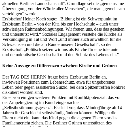
aktuellen Berliner Landeshaushalt“. Grundlage sei die „gemeinsame
Überzeugung von der Würde aller Menschen“, die man „gemeinsam
verteidigen“ werde.
Erzbischof Heiner Koch sagte: „Bildung ist ein Schwerpunkt im
Erzbistum Berlin – von der Kita bis zur Hochschule – auch unter
schwierigen Rahmenbedingungen. Wir freuen uns, dass das gesehen
und unterstützt wird.“ Soziales Engagement verstehe die Kirche als
Verkündigung in Tat und Wort „und immer auch anwaltlich für die
Schwächsten und die am Rande unserer Gesellschaft“, so der
Erzbischof. „Politisch setzen wir uns als Kirche für eine tolerante
und demokratische Gesellschaft und den Schutz des Lebens ein.”
Keine Aussage zu Differenzen zwischen Kirche und Grünen
Der TAG DES HERRN fragte beim Erzbistum Berlin an,
inwieweit Positionen zum Lebensschutz, etwa für ungeborenes
Leben oder gegen assistierten Suizid, bei dem Spitzentreffen konkret
diskutiert worden sind.
Einer von einigen weiteren Punkten mit Konfliktpotenzial: das von
der Ampelregierung im Bund eingebrachte
„Selbstbestimmungsgesetz“. Es sieht vor, dass Minderjährige ab 14
Jahren ihr Geschlecht selbstständig ändern können. Willigen die
Eltern nicht ein, kann das Kind gegen die eigenen Eltern vor das
Familiengericht ziehen. Die Berliner Grünen unterstützen des