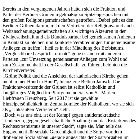
Bereits in den vergangenen Jahren hatten sich die Fraktion und
Partei der Berliner Grünen regelmäßig zu Spitzengesprächen mit
den großen Religionsgemeinschaften getroffen. „Dabei geht es den
Berliner Grünen darum, mit den Vertretern der Religions- und auch
Weltanschauungsgemeinschaften als wichtigen Akteuren in der
Zivilgesellschaft und als Bündnispartner bei gemeinsamen Anliegen
in Kontakt zu bleiben und konkrete Verabredungen für gemeinsame
Anliegen zu treffen“, hieß es in der Mitteilung des Erzbistums.
„Vergleichbare Gesprächsformate“ gebe es auch mit anderen
Parteien „zur Umsetzung gemeinsamer Anliegen zum Wohl und
zum Zusammenhalt in der Gesellschaft“ zu führen, betonten die
Kirchenvertreter.
„Grüne Politik und die Ansichten der katholischen Kirche gehen
nicht immer Hand in Hand“, bilanzierte Bettina Jarasch. Die
Fraktionsvorsitzende der Grünen ist selbst Katholikin und
langjähriges Mitglied im Pfarrgemeinderat von St. Marien
Liebfrauen Kreuzberg. Seit 2017 ist sie gewählte
Einzelpersönlichkeit im Zentralkomitee der Katholiken, wo sie sich
als „Linksaußen-Vertreterin“ sieht.
„Doch was uns eint, ist der Kampf gegen antidemokratische
Tendenzen, gegen gesellschaftliche Spaltung und das Erstarkens des
Rechtsextremismus in unserer Stadt“, sagte sie. Man teile das
Engagement für soziale Gerechtigkeit und die Sorge vor dem
drohenden Sozialabbau „gerade angesichts der Sparvorgaben im