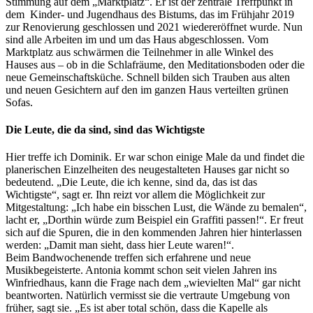
Stimmung auf dem „Marktplatz“. Er ist der zentrale Treffpunkt in
dem Kinder- und Jugendhaus des Bistums, das im Frühjahr 2019
zur Renovierung geschlossen und 2021 wiedereröffnet wurde. Nun
sind alle Arbeiten im und um das Haus abgeschlossen. Vom
Marktplatz aus schwärmen die Teilnehmer in alle Winkel des
Hauses aus – ob in die Schlafräume, den Meditationsboden oder die
neue Gemeinschaftsküche. Schnell bilden sich Trauben aus alten
und neuen Gesichtern auf den im ganzen Haus verteilten grünen
Sofas.
Die Leute, die da sind, sind das Wichtigste
Hier treffe ich Dominik. Er war schon einige Male da und findet die
planerischen Einzelheiten des neugestalteten Hauses gar nicht so
bedeutend. „Die Leute, die ich kenne, sind da, das ist das
Wichtigste“, sagt er. Ihn reizt vor allem die Möglichkeit zur
Mitgestaltung: „Ich habe ein bisschen Lust, die Wände zu bemalen“,
lacht er, „Dorthin würde zum Beispiel ein Graffiti passen!“. Er freut
sich auf die Spuren, die in den kommenden Jahren hier hinterlassen
werden: „Damit man sieht, dass hier Leute waren!“.
Beim Bandwochenende treffen sich erfahrene und neue
Musikbegeisterte. Antonia kommt schon seit vielen Jahren ins
Winfriedhaus, kann die Frage nach dem „wievielten Mal“ gar nicht
beantworten. Natürlich vermisst sie die vertraute Umgebung von
früher, sagt sie. „Es ist aber total schön, dass die Kapelle als