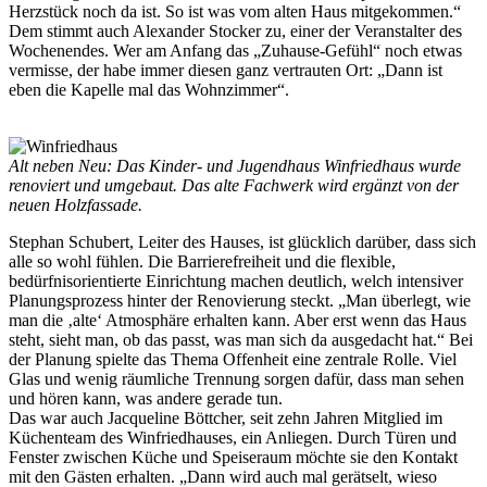
Herzstück noch da ist. So ist was vom alten Haus mitgekommen.“
Dem stimmt auch Alexander Stocker zu, einer der Veranstalter des
Wochenendes. Wer am Anfang das „Zuhause-Gefühl“ noch etwas
vermisse, der habe immer diesen ganz vertrauten Ort: „Dann ist
eben die Kapelle mal das Wohnzimmer“.
Alt neben Neu: Das Kinder- und Jugendhaus Winfriedhaus wurde
renoviert und umgebaut. Das alte Fachwerk wird ergänzt von der
neuen Holzfassade.
Stephan Schubert, Leiter des Hauses, ist glücklich darüber, dass sich
alle so wohl fühlen. Die Barrierefreiheit und die flexible,
bedürfnisorientierte Einrichtung machen deutlich, welch intensiver
Planungsprozess hinter der Renovierung steckt. „Man überlegt, wie
man die ‚alte‘ Atmosphäre erhalten kann. Aber erst wenn das Haus
steht, sieht man, ob das passt, was man sich da ausgedacht hat.“ Bei
der Planung spielte das Thema Offenheit eine zentrale Rolle. Viel
Glas und wenig räumliche Trennung sorgen dafür, dass man sehen
und hören kann, was andere gerade tun.
Das war auch Jacqueline Böttcher, seit zehn Jahren Mitglied im
Küchenteam des Winfriedhauses, ein Anliegen. Durch Türen und
Fenster zwischen Küche und Speiseraum möchte sie den Kontakt
mit den Gästen erhalten. „Dann wird auch mal gerätselt, wieso