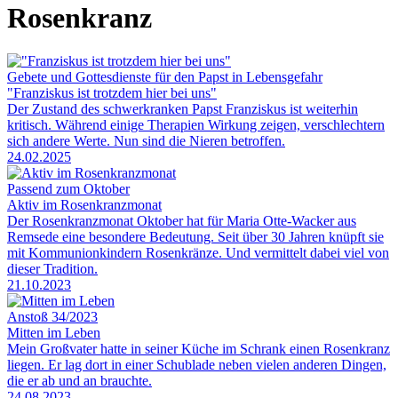
Rosenkranz
Gebete und Gottesdienste für den Papst in Lebensgefahr
"Franziskus ist trotzdem hier bei uns"
Der Zustand des schwerkranken Papst Franziskus ist weiterhin
kritisch. Während einige Therapien Wirkung zeigen, verschlechtern
sich andere Werte. Nun sind die Nieren betroffen.
24.02.2025
Passend zum Oktober
Aktiv im Rosenkranzmonat
Der Rosenkranzmonat Oktober hat für Maria Otte-Wacker aus
Remsede eine besondere Bedeutung. Seit über 30 Jahren knüpft sie
mit Kommunionkindern Rosenkränze. Und vermittelt dabei viel von
dieser Tradition.
21.10.2023
Anstoß 34/2023
Mitten im Leben
Mein Großvater hatte in seiner Küche im Schrank einen Rosenkranz
liegen. Er lag dort in einer Schublade neben vielen anderen Dingen,
die er ab und an brauchte.
24.08.2023