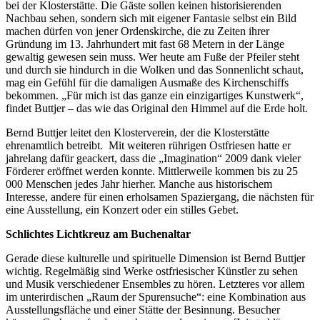
bei der Klosterstätte. Die Gäste sollen keinen historisierenden
Nachbau sehen, sondern sich mit eigener Fantasie selbst ein Bild
machen dürfen von jener Ordenskirche, die zu Zeiten ihrer
Gründung im 13. Jahrhundert mit fast 68 Metern in der Länge
gewaltig gewesen sein muss. Wer heute am Fuße der Pfeiler steht
und durch sie hindurch in die Wolken und das Sonnenlicht schaut,
mag ein Gefühl für die damaligen Ausmaße des Kirchenschiffs
bekommen. „Für mich ist das ganze ein einzigartiges Kunstwerk“,
findet Buttjer – das wie das Original den Himmel auf die Erde holt.
Bernd Buttjer leitet den Klosterverein, der die Klosterstätte
ehrenamtlich betreibt. Mit weiteren rührigen Ostfriesen hatte er
jahrelang dafür geackert, dass die „Imagination“ 2009 dank vieler
Förderer eröffnet werden konnte. Mittlerweile kommen bis zu 25
000 Menschen jedes Jahr hierher. Manche aus historischem
Interesse, andere für einen erholsamen Spaziergang, die nächsten für
eine Ausstellung, ein Konzert oder ein stilles Gebet.
Schlichtes Lichtkreuz am Buchenaltar
Gerade diese kulturelle und spirituelle Dimension ist Bernd Buttjer
wichtig. Regelmäßig sind Werke ostfriesischer Künstler zu sehen
und Musik verschiedener Ensembles zu hören. Letzteres vor allem
im unterirdischen „Raum der Spurensuche“: eine Kombination aus
Ausstellungsfläche und einer Stätte der Besinnung. Besucher