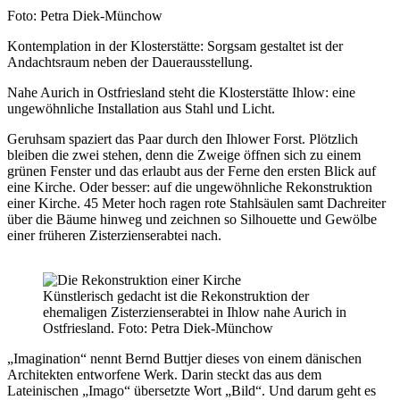
Nachweis
Foto: Petra Diek-Münchow
Caption
Kontemplation in der Klosterstätte: Sorgsam gestaltet ist der
Andachtsraum neben der Dauerausstellung.
Nahe Aurich in Ostfriesland steht die Klosterstätte Ihlow: eine
ungewöhnliche Installation aus Stahl und Licht.
Geruhsam spaziert das Paar durch den Ihlower Forst. Plötzlich
bleiben die zwei stehen, denn die Zweige öffnen sich zu einem
grünen Fenster und das erlaubt aus der Ferne den ersten Blick auf
eine Kirche. Oder besser: auf die ungewöhnliche Rekonstruktion
einer Kirche. 45 Meter hoch ragen rote Stahlsäulen samt Dachreiter
über die Bäume hinweg und zeichnen so Silhouette und Gewölbe
einer früheren Zisterzienserabtei nach.
Künstlerisch gedacht ist die Rekonstruktion der
ehemaligen Zisterzienserabtei in Ihlow nahe Aurich in
Ostfriesland. Foto: Petra Diek-Münchow
„Imagination“ nennt Bernd Buttjer dieses von einem dänischen
Architekten entworfene Werk. Darin steckt das aus dem
Lateinischen „Imago“ übersetzte Wort „Bild“. Und darum geht es