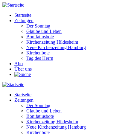
Direkt
zum
Startseite
Inhalt
Zeitungen
Main
Der Sonntag
navigation
Glaube und Leben
Bonifatiusbote
Kirchenzeitung Hildesheim
Neue Kirchenzeitung Hamburg
Kirchenbote
Tag des Herrn
Abo
Über uns
Startseite
Zeitungen
Main
Der Sonntag
navigation
Glaube und Leben
Bonifatiusbote
Kirchenzeitung Hildesheim
Neue Kirchenzeitung Hamburg
Kirchenbote