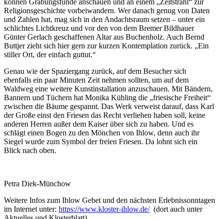
können Grabungsfunde anschauen und an einem „Zeitstrahl“ zur
Religionsgeschichte vorbeiwandern. Wer danach genug von Daten
und Zahlen hat, mag sich in den Andachtsraum setzen – unter ein
schlichtes Lichtkreuz und vor den von dem Bremer Bildhauer
Günter Gerlach geschaffenen Altar aus Buchenholz. Auch Bernd
Buttjer zieht sich hier gern zur kurzen Kontemplation zurück. „Ein
stiller Ort, der einfach guttut.“
Genau wie der Spaziergang zurück, auf dem Besucher sich
ebenfalls ein paar Minuten Zeit nehmen sollten, um auf dem
Waldweg eine weitere Kunstinstallation anzuschauen. Mit Bändern,
Bannern und Tüchern hat Monika Kühling die „friesische Freiheit“
zwischen die Bäume gespannt. Das Werk verweist darauf, dass Karl
der Große einst den Friesen das Recht verliehen haben soll, keine
anderen Herren außer dem Kaiser über sich zu haben. Und es
schlägt einen Bogen zu den Mönchen von Ihlow, denn auch ihr
Siegel wurde zum Symbol der freien Friesen. Da lohnt sich ein
Blick nach oben.
Petra Diek-Münchow
Weitere Infos zum Ihlow Gebet und den nächsten Erlebnissonntagen
im Internet unter:
https://www.kloster-ihlow.de/
(dort auch unter
Aktuelles und Klosterblatt)