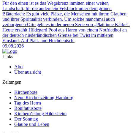
Für den einen ist es das Wegekreuz inmitten einer weiten
Landschaft, für die andere ein Felsblock unter dem grünen
Blätterdach: Es gibt viele Plätze, die Menschen mit ihrem Glauben
und ihrer Spiritualität verbinden. Um solche manchmal auch
verborgenen Orte geht es in der neuen Serie von „Platt inne Kärke“.
Heute erzählt Hildegard Pool aus Haren von einem Notfriedhof an
der deutsch-niederländischen Grenze bei Twist im mittleren
Emsland. Auf Platt- und Hochdeutsch.
05.08.2026
Links
Abo
Über aus.sicht
Zeitungen
Kirchenbote
Neue Kirchenzeitung Hamburg
Tag des Herrn
Bonifatiusbote
KirchenZeitung Hildesheim
Der Sonntag
Glaube und Leben