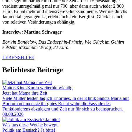
Glücksgefühl darüber im Laufe der Zeit ab. Ein Selbstständiger
verdient unregelmäßig mal nur 700, aber dann auch wieder 2
800
Euro. Er hat mehr und intensivere Glücksmomente. Wer nie durchs
Jammertal gegangen ist, erlebt auch kein Bergfest. Glück ist auch
von relativen Veränderungen abhängig.
Interview: Martina Schwager
Borwin Bandelow, Das Endorphin-Prinzip, Wie Glück im Gehirn
entsteht, Maximum Verlag, 22 Euro.
LEBENSHILFE
Beliebteste Beiträge
Mutter-Kind-Kuren weiterhin wichtig
Jetzt hat Mama ihre Zeit
Viele Mütter leisten täglich Enormes. In der Klinik Sancta Maria auf
Borkum nehmen sie ihr gutes Recht wahr, die Fassade des
Funktionierens abzulegen und Zeit nur für sich zu beanspruchen.
08.08.2026
Was uns diese Woche bewegt
Politik am Esstisch? Ja bitte!