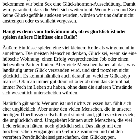
bekommen wir beim Sex eine Glückshormon-Ausschüttung. Damit
wird garantiert, dass die Welt sich weiterdreht. Wenn Essen und Sex
keine Glücksgefühle auslösen würden, würden wir uns dafür nicht
anstrengen oder es schlicht vergessen.
Hängt es denn vom Individuum ab, ob es glücklich ist oder
spielen äußere Einflüsse eine Rolle?
Äußere Einflüsse spielen eine viel kleinere Rolle als wir gemeinhin
annehmen. Die meisten Menschen denken, Glück sei, wenn sie eine
hübsche Wohnung, einen Erfolg versprechenden Job oder einen
liebevollen Partner finden. Aber viele Menschen haben all das, was
landläufig unter Glück verstanden wird, und sind trotzdem nicht
glücklich. Es kommt nämlich auch darauf an, welcher Glückstyp
man ist: Ob man immer gut drauf ist oder ob man das Gefühl hat,
immer Pech im Leben zu haben, ohne dass die äußeren Umstände
sich wesentlich unterscheiden würden.
Natürlich gilt auch: Wer arm ist und nichts zu essen hat, fühlt sich
eher unglücklich. Aber unter den vielen Menschen, die in unserer
heutigen Überflussgesellschaft gut situiert sind, gibt es extrem viele,
die unglücklich sind. Umgekehrt können auch Menschen, die viel
Leid erfahren hätten, noch glücklich sein. Das hängt mit den
biochemischen Vorgängen im Gehirn zusammen und mit den
vererbten Persönlichkeitseigenschaften, den Glückstypen.