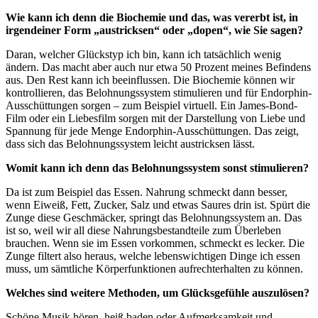
Wie kann ich denn die Biochemie und das, was vererbt ist, in
irgendeiner Form „austricksen“ oder „dopen“, wie Sie sagen?
Daran, welcher Glückstyp ich bin, kann ich tatsächlich wenig
ändern. Das macht aber auch nur etwa 50 Prozent meines Befindens
aus. Den Rest kann ich beeinflussen. Die Biochemie können wir
kontrollieren, das Belohnungssystem stimulieren und für Endorphin-
Ausschüttungen sorgen – zum Beispiel virtuell. Ein James-Bond-
Film oder ein Liebesfilm sorgen mit der Darstellung von Liebe und
Spannung für jede Menge Endorphin-Ausschüttungen. Das zeigt,
dass sich das Belohnungssystem leicht austricksen lässt.
Womit kann ich denn das Belohnungssystem sonst stimulieren?
Da ist zum Beispiel das Essen. Nahrung schmeckt dann besser,
wenn Eiweiß, Fett, Zucker, Salz und etwas Saures drin ist. Spürt die
Zunge diese Geschmäcker, springt das Belohnungssystem an. Das
ist so, weil wir all diese Nahrungsbestandteile zum Überleben
brauchen. Wenn sie im Essen vorkommen, schmeckt es lecker. Die
Zunge filtert also heraus, welche lebenswichtigen Dinge ich essen
muss, um sämtliche Körperfunktionen aufrechterhalten zu können.
Welches sind weitere Methoden, um Glücksgefühle auszulösen?
Schöne Musik hören, heiß baden oder Aufmerksamkeit und