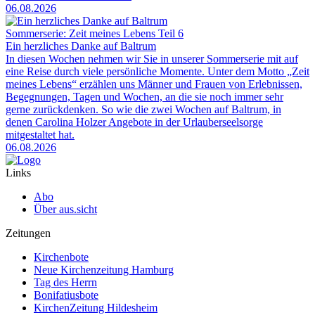
06.08.2026
Sommerserie: Zeit meines Lebens Teil 6
Ein herzliches Danke auf Baltrum
In diesen Wochen nehmen wir Sie in unserer Sommerserie mit auf
eine Reise durch viele persönliche Momente. Unter dem Motto „Zeit
meines Lebens“ erzählen uns Männer und Frauen von Erlebnissen,
Begegnungen, Tagen und Wochen, an die sie noch immer sehr
gerne zurückdenken. So wie die zwei Wochen auf Baltrum, in
denen Carolina Holzer Angebote in der Urlauberseelsorge
mitgestaltet hat.
06.08.2026
Links
Abo
Über aus.sicht
Zeitungen
Kirchenbote
Neue Kirchenzeitung Hamburg
Tag des Herrn
Bonifatiusbote
KirchenZeitung Hildesheim