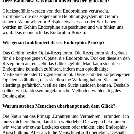
Herr Bandelow, was macht uns Menschen glücklich?
Glücksgefühle werden von den Endorphinen verursacht,
Hormonen, die das sogenannte Belohnungssystem im Gehirn
steuern. Wenn wir zum Beispiel etwas essen oder Sex haben,
werden im Gehirn Endorphine ausgeschüttet und wir fühlen uns
wohl. Das nenne ich das Endorphin-Prinzip.
Wie genau funktioniert dieses Endorphin-Prinzip?
Das Gehirn besitzt Opiat-Rezeptoren. Die Rezeptoren sind gebaut
für die körpereigenen Opiate, die Endorphine. Docken diese an den
Rezeptoren an, entsteht das Glücksgefühl. Man kann sich diese
Endorphine künstlich zuführen, indem man opiodhaltige
Medikamente oder Drogen einnimmt. Diese sind den körpereigenen
Opiaten so ähnlich, dass sie dieselbe Wirkung haben. Sie sind
allerdings gefährlich, weil sie eine Sucht auslösen können. Deshalb
sollten wir stattdessen ungefährliche Methoden wählen, legales
Doping also.
Warum streben Menschen überhaupt nach dem Glück?
Die Natur hat das Prinzip ‚Ernähren und Vermehren“ erfunden. Ich
muss mich ernähren, damit ich weiterlebe. Deswegen bekommen
wir, wenn wir etwas Leckeres essen oder trinken, eine Endorphin-
Ausschüttung. Aber auch die Menschheit soll überleben. Deshalb