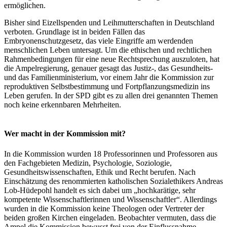
ermöglichen.
Bisher sind Eizellspenden und Leihmutterschaften in Deutschland
verboten. Grundlage ist in beiden Fällen das
Embryonenschutzgesetz, das viele Eingriffe am werdenden
menschlichen Leben untersagt. Um die ethischen und rechtlichen
Rahmenbedingungen für eine neue Rechtsprechung auszuloten, hat
die Ampelregierung, genauer gesagt das Justiz-, das Gesundheits-
und das Familienministerium, vor einem Jahr die Kommission zur
reproduktiven Selbstbestimmung und Fortpflanzungsmedizin ins
Leben gerufen. In der SPD gibt es zu allen drei genannten Themen
noch keine erkennbaren Mehrheiten.
Wer macht in der Kommission mit?
In die Kommission wurden 18 Professorinnen und Professoren aus
den Fachgebieten Medizin, Psychologie, Soziologie,
Gesundheitswissenschaften, Ethik und Recht berufen. Nach
Einschätzung des renommierten katholischen Sozialethikers Andreas
Lob-Hüdepohl handelt es sich dabei um „hochkarätige, sehr
kompetente Wissenschaftlerinnen und Wissenschaftler“. Allerdings
wurden in die Kommission keine Theologen oder Vertreter der
beiden großen Kirchen eingeladen. Beobachter vermuten, dass die
Ampel die Kommission bewusst frei von der Einflussnahme