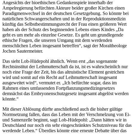
Angesichts der bioethischen Gedankenspiele innerhalb der
Ampelregierung befürchten Akteure beider großer Kirchen einen
Paradigmenwechsel in der deutschen Gesetzgebung. So könnte bei
natürlichen Schwangerschaften und in der Reproduktionsmedizin
künftig das Selbstbestimmungsrecht der Frau einen größeren Wert
haben als der Schutz des beginnenden Lebens eines Kindes „Da
geht es um mehr als einzelne Gesetze. Es geht um grundlegende
ethische Fragen, die unseren Umgang mit dem werdenden
menschlichen Leben insgesamt betreffen“, sagt der Moraltheologe
Jochen Sautermeister.
Das sieht Lob-Hüdepohl ähnlich. Wenn erst „das sogenannte
Rechtsinstitut der Leihmutterschaft da ist, ist es wahrscheinlich nur
noch eine Frage der Zeit, bis das altruistische Element gestrichen
wird und somit auf ein Recht auf Leihmutterschaft insgesamt
ausgeweitet wird“, vermutet er. „Ich befürchte sogar, dass im
Rahmen eines umfassenden Fortpflanzungsmedizingesetzes
demnächst das Embryonenschutzgesetz insgesamt abgelöst werden
könnte.“
Mit dieser Ablösung dürfte anschließend auch die bisher gültige
Normsetzung fallen, dass das Leben mit der Verschmelzung von Ei-
und Samenzelle beginnt, sagt Lob-Hüdepohl: „Dann hätten wir in
Deutschland nur noch ein sehr eingeschränktes Schutzniveau für das
werdende Leben.“ Überdies könnte eine erneute Debatte über das