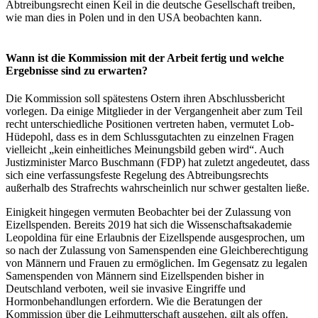
Abtreibungsrecht einen Keil in die deutsche Gesellschaft treiben,
wie man dies in Polen und in den USA beobachten kann.
Wann ist die Kommission mit der Arbeit fertig und welche
Ergebnisse sind zu erwarten?
Die Kommission soll spätestens Ostern ihren Abschlussbericht
vorlegen. Da einige Mitglieder in der Vergangenheit aber zum Teil
recht unterschiedliche Positionen vertreten haben, vermutet Lob-
Hüdepohl, dass es in dem Schlussgutachten zu einzelnen Fragen
vielleicht „kein einheitliches Meinungsbild geben wird“. Auch
Justizminister Marco Buschmann (FDP) hat zuletzt angedeutet, dass
sich eine verfassungsfeste Regelung des Abtreibungsrechts
außerhalb des Strafrechts wahrscheinlich nur schwer gestalten ließe.
Einigkeit hingegen vermuten Beobachter bei der Zulassung von
Eizellspenden. Bereits 2019 hat sich die Wissenschaftsakademie
Leopoldina für eine Erlaubnis der Eizellspende ausgesprochen, um
so nach der Zulassung von Samenspenden eine Gleichberechtigung
von Männern und Frauen zu ermöglichen. Im Gegensatz zu legalen
Samenspenden von Männern sind Eizellspenden bisher in
Deutschland verboten, weil sie invasive Eingriffe und
Hormonbehandlungen erfordern. Wie die Beratungen der
Kommission über die Leihmutterschaft ausgehen, gilt als offen.