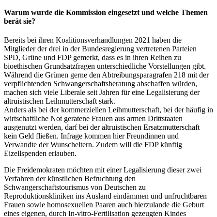
Warum wurde die Kommission eingesetzt und welche Themen
berät sie?
Bereits bei ihren Koalitionsverhandlungen 2021 haben die
Mitglieder der drei in der Bundesregierung vertretenen Parteien
SPD, Grüne und FDP gemerkt, dass es in ihren Reihen zu
bioethischen Grundsatzfragen unterschiedliche Vorstellungen gibt.
Während die Grünen gerne den Abtreibungsparagrafen 218 mit der
verpflichtenden Schwangerschaftsberatung abschaffen würden,
machen sich viele Liberale seit Jahren für eine Legalisierung der
altruistischen Leihmutterschaft stark.
Anders als bei der kommerziellen Leihmutterschaft, bei der häufig in
wirtschaftliche Not geratene Frauen aus armen Drittstaaten
ausgenutzt werden, darf bei der altruistischen Ersatzmutterschaft
kein Geld fließen. Infrage kommen hier Freundinnen und
Verwandte der Wunscheltern. Zudem will die FDP künftig
Eizellspenden erlauben.
Die Freidemokraten möchten mit einer Legalisierung dieser zwei
Verfahren der künstlichen Befruchtung den
Schwangerschaftstourismus von Deutschen zu
Reproduktionskliniken ins Ausland eindämmen und unfruchtbaren
Frauen sowie homosexuellen Paaren auch hierzulande die Geburt
eines eigenen, durch In-vitro-Fertilisation gezeugten Kindes