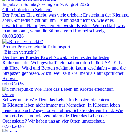
Impuls zur Sonntagslesung am 9. August 2026
Gib mir doch ein Zeichen!
Der Prophet Elija erlebt, was viele erleben: Er steckt in der Klemme,
aber Gott redet nicht mit ihm – zumindest nicht so, wie er es
erwartet: mit Naturgewalten. Schwester Kristina Wolf erklärt, was
man tun kann, wenn die Stimme vom Himmel schweigt.
08.08.2026
Bremer Priester betreibt Extremsport
„Bin ich verrückt?“
Der Bremer Priester Pawel Nowak hat eines der härtesten
Radrennen der Welt geschafft, einmal quer durch die USA. Er hat
mit Hitze, Wind und Bergen gekämpft, kaum geschlafen – und die
Strapazen genossen. Auch, weil sein Ziel mehr als nur sportlicher
Art war.
04.08.2026
Orden
Schwerpunkt: Wie Tiere das Leben im Kloster erleichtern
In Klöstern leben nicht immer nur Menschen. In Klöstern leben
manchmal auch Ziegen oder Hühner, Schafe oder ein Hund. Wie
kommt das – und wie verändern die Tiere das Leben der
Ordensleute? Wir haben uns an vier Orten umgeschaut.
02.08.2026