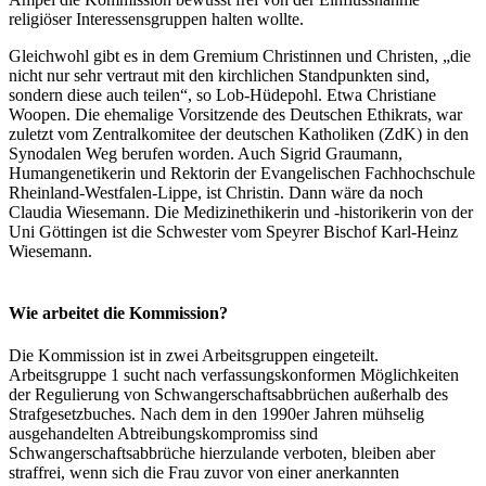
religiöser Interessensgruppen halten wollte.
Gleichwohl gibt es in dem Gremium Christinnen und Christen, „die
nicht nur sehr vertraut mit den kirchlichen Standpunkten sind,
sondern diese auch teilen“, so Lob-Hüdepohl. Etwa Christiane
Woopen. Die ehemalige Vorsitzende des Deutschen Ethikrats, war
zuletzt vom Zentralkomitee der deutschen Katholiken (ZdK) in den
Synodalen Weg berufen worden. Auch Sigrid Graumann,
Humangenetikerin und Rektorin der Evangelischen Fachhochschule
Rheinland-Westfalen-Lippe, ist Christin. Dann wäre da noch
Claudia Wiesemann. Die Medizinethikerin und -historikerin von der
Uni Göttingen ist die Schwester vom Speyrer Bischof Karl-Heinz
Wiesemann.
Wie arbeitet die Kommission?
Die Kommission ist in zwei Arbeitsgruppen eingeteilt.
Arbeitsgruppe 1 sucht nach verfassungskonformen Möglichkeiten
der Regulierung von Schwangerschaftsabbrüchen außerhalb des
Strafgesetzbuches. Nach dem in den 1990er Jahren mühselig
ausgehandelten Abtreibungskompromiss sind
Schwangerschaftsabbrüche hierzulande verboten, bleiben aber
straffrei, wenn sich die Frau zuvor von einer anerkannten