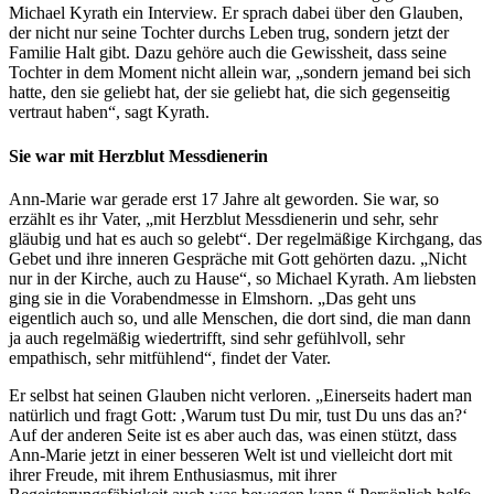
Michael Kyrath ein Interview. Er sprach dabei über den Glauben,
der nicht nur seine Tochter durchs Leben trug, sondern jetzt der
Familie Halt gibt. Dazu gehöre auch die Gewissheit, dass seine
Tochter in dem Moment nicht allein war, „sondern jemand bei sich
hatte, den sie geliebt hat, der sie geliebt hat, die sich gegenseitig
vertraut haben“, sagt Kyrath.
Sie war mit Herzblut Messdienerin
Ann-Marie war gerade erst 17 Jahre alt geworden. Sie war, so
erzählt es ihr Vater, „mit Herzblut Messdienerin und sehr, sehr
gläubig und hat es auch so gelebt“. Der regelmäßige Kirchgang, das
Gebet und ihre inneren Gespräche mit Gott gehörten dazu. „Nicht
nur in der Kirche, auch zu Hause“, so Michael Kyrath. Am liebsten
ging sie in die Vorabendmesse in Elmshorn. „Das geht uns
eigentlich auch so, und alle Menschen, die dort sind, die man dann
ja auch regelmäßig wiedertrifft, sind sehr gefühlvoll, sehr
empathisch, sehr mitfühlend“, findet der Vater.
Er selbst hat seinen Glauben nicht verloren. „Einerseits hadert man
natürlich und fragt Gott: ,Warum tust Du mir, tust Du uns das an?‘
Auf der anderen Seite ist es aber auch das, was einen stützt, dass
Ann-Marie jetzt in einer besseren Welt ist und vielleicht dort mit
ihrer Freude, mit ihrem Enthusiasmus, mit ihrer