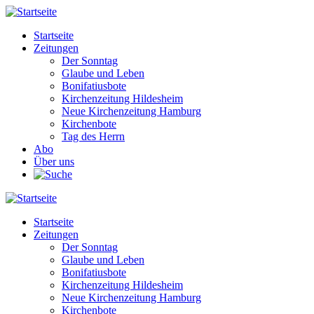
Direkt
zum
Startseite
Inhalt
Zeitungen
Main
Der Sonntag
navigation
Glaube und Leben
Bonifatiusbote
Kirchenzeitung Hildesheim
Neue Kirchenzeitung Hamburg
Kirchenbote
Tag des Herrn
Abo
Über uns
Startseite
Zeitungen
Main
Der Sonntag
navigation
Glaube und Leben
Bonifatiusbote
Kirchenzeitung Hildesheim
Neue Kirchenzeitung Hamburg
Kirchenbote