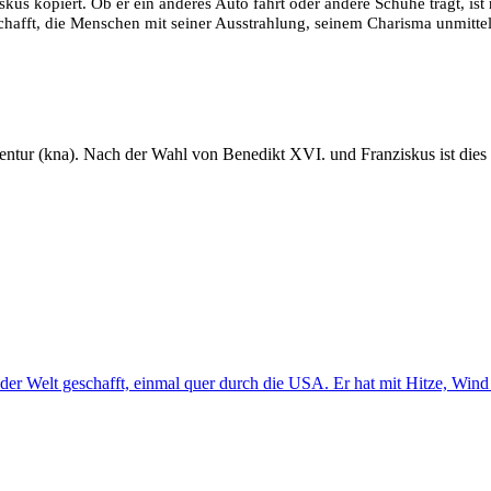
kus kopiert. Ob er ein anderes Auto fährt oder andere Schuhe trägt, ist 
chafft, die Menschen mit seiner Ausstrahlung, seinem Charisma unmittel
tur (kna). Nach der Wahl von Benedikt XVI. und Franziskus ist dies ber
der Welt geschafft, einmal quer durch die USA. Er hat mit Hitze, Win