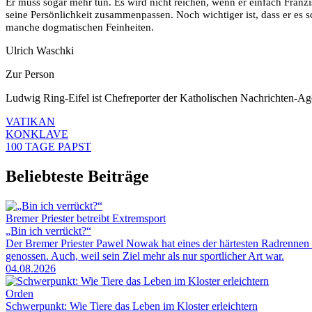
Er muss sogar mehr tun. Es wird nicht reichen, wenn er einfach Franzis
seine Persönlichkeit zusammenpassen. Noch wichtiger ist, dass er es s
manche dogmatischen Feinheiten.
Ulrich Waschki
Zur Person
Ludwig Ring-Eifel ist Chefreporter der Katholischen Nachrichten-Agen
VATIKAN
KONKLAVE
100 TAGE PAPST
Beliebteste Beiträge
Bremer Priester betreibt Extremsport
„Bin ich verrückt?“
Der Bremer Priester Pawel Nowak hat eines der härtesten Radrennen 
genossen. Auch, weil sein Ziel mehr als nur sportlicher Art war.
04.08.2026
Orden
Schwerpunkt: Wie Tiere das Leben im Kloster erleichtern