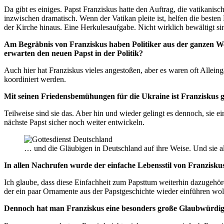
Da gibt es einiges. Papst Franziskus hatte den Auftrag, die vatikanisc
inzwischen dramatisch. Wenn der Vatikan pleite ist, helfen die besten
der Kirche hinaus. Eine Herkulesaufgabe. Nicht wirklich bewältigt 
Am Begräbnis von Franziskus haben Politiker aus der ganzen We
erwarten den neuen Papst in der Politik?
Auch hier hat Franziskus vieles angestoßen, aber es waren oft Allei
koordiniert werden.
Mit seinen Friedensbemühungen für die Ukraine ist Franziskus g
Teilweise sind sie das. Aber hin und wieder gelingt es dennoch, sie e
nächste Papst sicher noch weiter entwickeln.
… und die Gläubigen in Deutschland auf ihre Weise. Und sie al
In allen Nachrufen wurde der einfache Lebensstil von Franzis
Ich glaube, dass diese Einfachheit zum Papsttum weiterhin dazugehör
der ein paar Ornamente aus der Papstgeschichte wieder einführen wollt
Dennoch hat man Franziskus eine besonders große Glaubwürdigk