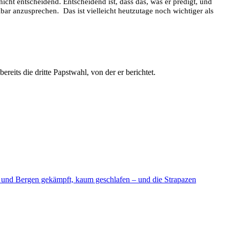
nicht entscheidend. Entscheidend ist, dass das, was er predigt, und
bar anzusprechen. Das ist vielleicht heutzutage noch wichtiger als
eits die dritte Papstwahl, von der er berichtet.
d und Bergen gekämpft, kaum geschlafen – und die Strapazen