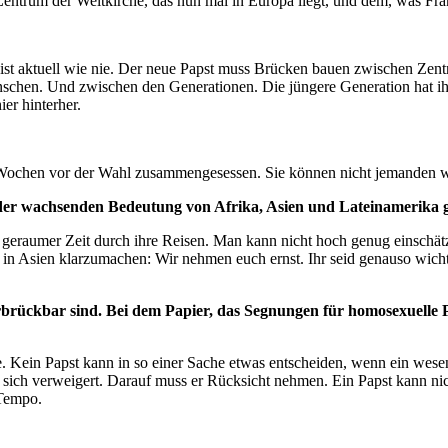
rum der Weltkirche, das nun mal in Europa liegt, und dem, was Fran
e ist aktuell wie nie. Der neue Papst muss Brücken bauen zwischen Zent
ünschen. Und zwischen den Generationen. Die jüngere Generation hat ih
ier hinterher.
Wochen vor der Wahl zusammengesessen. Sie können nicht jemanden wäh
der wachsenden Bedeutung von Afrika, Asien und Lateinamerika 
t geraumer Zeit durch ihre Reisen. Man kann nicht hoch genug einschä
in Asien klarzumachen: Wir nehmen euch ernst. Ihr seid genauso wichti
brückbar sind. Bei dem Papier, das Segnungen für homosexuelle P
Kein Papst kann in so einer Sache etwas entscheiden, wenn ein wesentl
 sich verweigert. Darauf muss er Rücksicht nehmen. Ein Papst kann nich
s Tempo.