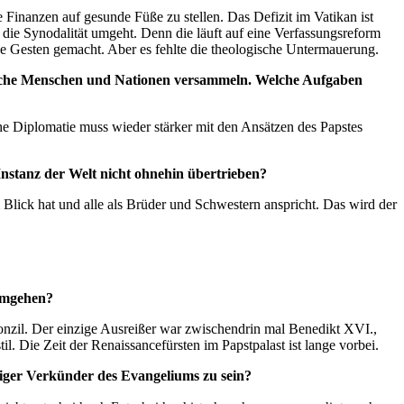
ie Finanzen auf gesunde Füße zu stellen. Das Defizit im Vatikan ist
m die Synodalität umgeht. Denn die läuft auf eine Verfassungsreform
he Gesten gemacht. Aber es fehlte die theologische Untermauerung.
dliche Menschen und Nationen versammeln. Welche Aufgaben
che Diplomatie muss wieder stärker mit den Ansätzen des Papstes
Instanz der Welt nicht ohnehin übertrieben?
m Blick hat und alle als Brüder und Schwestern anspricht. Das wird der
 umgehen?
Konzil. Der einzige Ausreißer war zwischendrin mal Benedikt XVI.,
l. Die Zeit der Renaissancefürsten im Papstpalast ist lange vorbei.
iger Verkünder des Evangeliums zu sein?