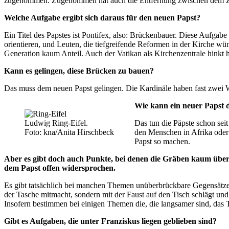
zugenommen. Zugenommen hat auch die Entfernung zwischen dem Zent
Welche Aufgabe ergibt sich daraus für den neuen Papst?
Ein Titel des Papstes ist Pontifex, also: Brückenbauer. Diese Aufgab
orientieren, und Leuten, die tiefgreifende Reformen in der Kirche w
Generation kaum Anteil. Auch der Vatikan als Kirchenzentrale hinkt h
Kann es gelingen, diese Brücken zu bauen?
Das muss dem neuen Papst gelingen. Die Kardinäle haben fast zwei 
Wie kann ein neuer Papst 
Ludwig Ring-Eifel.
Das tun die Päpste schon sei
Foto: kna/Anita Hirschbeck
den Menschen in Afrika oder 
Papst so machen.
Aber es gibt doch auch Punkte, bei denen die Gräben kaum über
dem Papst offen widersprochen.
Es gibt tatsächlich bei manchen Themen unüberbrückbare Gegensätze. 
der Tasche mitmacht, sondern mit der Faust auf den Tisch schlägt und
Insofern bestimmen bei einigen Themen die, die langsamer sind, da
Gibt es Aufgaben, die unter Franziskus liegen geblieben sind?