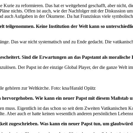
he Kurie zu reformieren. Das hat er weitgehend geschafft, aber nicht, d
 Pläne nichts. Offen ist auch, wie der Nachfolger mit der Diskussion u
sind auch Aufgaben in der Ökumene. Da hat Franziskus viele symbolisc
lt teilgenommen. Keine Institution der Welt kann so unterschie
ngänge. Das war nicht systematisch und zu Ende gedacht. Die vatikanis
escheitert. Sind die Erwartungen an das Papstamt als moralische 
inzulösen. Der Papst ist der einzige Global Player, der die ganze Welt i
le gehören zur Weltkirche. Foto: kna/Harald Opiitz
kus hervorgehoben. Wie kann ein neuer Papst mit diesem Maßstab
en muss. Eigentlich ist das schon so seit dem Zweiten Vatikanischen 
e. Aber auch er hatte keinen wesentlich anderen persönlichen Lebenssti
eit zugeschrieben. Was kann ein neuer Papst tun, um glaubwürd