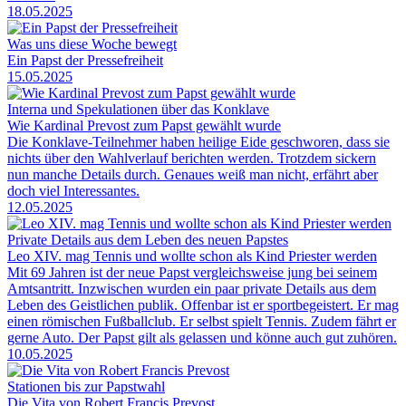
18.05.2025
Was uns diese Woche bewegt
Ein Papst der Pressefreiheit
15.05.2025
Interna und Spekulationen über das Konklave
Wie Kardinal Prevost zum Papst gewählt wurde
Die Konklave-Teilnehmer haben heilige Eide geschworen, dass sie
nichts über den Wahlverlauf berichten werden. Trotzdem sickern
nun manche Details durch. Genaues weiß man nicht, erfährt aber
doch viel Interessantes.
12.05.2025
Private Details aus dem Leben des neuen Papstes
Leo XIV. mag Tennis und wollte schon als Kind Priester werden
Mit 69 Jahren ist der neue Papst vergleichsweise jung bei seinem
Amtsantritt. Inzwischen wurden ein paar private Details aus dem
Leben des Geistlichen publik. Offenbar ist er sportbegeistert. Er mag
einen römischen Fußballclub. Er selbst spielt Tennis. Zudem fährt er
gerne Auto. Der Papst gilt als gelassen und könne auch gut zuhören.
10.05.2025
Stationen bis zur Papstwahl
Die Vita von Robert Francis Prevost