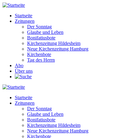
Direkt
zum
Startseite
Inhalt
Zeitungen
Main
Der Sonntag
navigation
Glaube und Leben
Bonifatiusbote
Kirchenzeitung Hildesheim
Neue Kirchenzeitung Hamburg
Kirchenbote
Tag des Herrn
Abo
Über uns
Startseite
Zeitungen
Main
Der Sonntag
navigation
Glaube und Leben
Bonifatiusbote
Kirchenzeitung Hildesheim
Neue Kirchenzeitung Hamburg
Kirchenbote