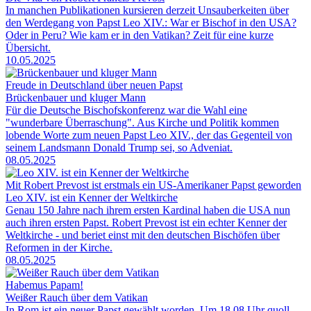
In manchen Publikationen kursieren derzeit Unsauberkeiten über
den Werdegang von Papst Leo XIV.: War er Bischof in den USA?
Oder in Peru? Wie kam er in den Vatikan? Zeit für eine kurze
Übersicht.
10.05.2025
Freude in Deutschland über neuen Papst
Brückenbauer und kluger Mann
Für die Deutsche Bischofskonferenz war die Wahl eine
"wunderbare Überraschung". Aus Kirche und Politik kommen
lobende Worte zum neuen Papst Leo XIV., der das Gegenteil von
seinem Landsmann Donald Trump sei, so Adveniat.
08.05.2025
Mit Robert Prevost ist erstmals ein US-Amerikaner Papst geworden
Leo XIV. ist ein Kenner der Weltkirche
Genau 150 Jahre nach ihrem ersten Kardinal haben die USA nun
auch ihren ersten Papst. Robert Prevost ist ein echter Kenner der
Weltkirche - und beriet einst mit den deutschen Bischöfen über
Reformen in der Kirche.
08.05.2025
Habemus Papam!
Weißer Rauch über dem Vatikan
In Rom ist ein neuer Papst gewählt worden. Um 18.08 Uhr quoll