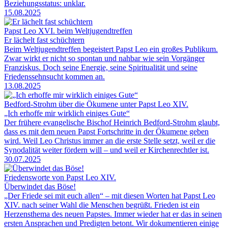
Beziehungsstatus: unklar.
15.08.2025
Papst Leo XVI. beim Weltjugendtreffen
Er lächelt fast schüchtern
Beim Weltjugendtreffen begeistert Papst Leo ein großes Publikum.
Zwar wirkt er nicht so spontan und nahbar wie sein Vorgänger
Franziskus. Doch seine Energie, seine Spiritualität und seine
Friedenssehnsucht kommen an.
13.08.2025
Bedford-Strohm über die Ökumene unter Papst Leo XIV.
„Ich erhoffe mir wirklich einiges Gute“
Der frühere evangelische Bischof Heinrich Bedford-Strohm glaubt,
dass es mit dem neuen Papst Fortschritte in der Ökumene geben
wird. Weil Leo Christus immer an die erste Stelle setzt, weil er die
Synodalität weiter fördern will – und weil er Kirchenrechtler ist.
30.07.2025
Friedensworte von Papst Leo XIV.
Überwindet das Böse!
„Der Friede sei mit euch allen“ – mit diesen Worten hat Papst Leo
XIV. nach seiner Wahl die Menschen begrüßt. Frieden ist ein
Herzensthema des neuen Papstes. Immer wieder hat er das in seinen
ersten Ansprachen und Predigten betont. Wir dokumentieren einige