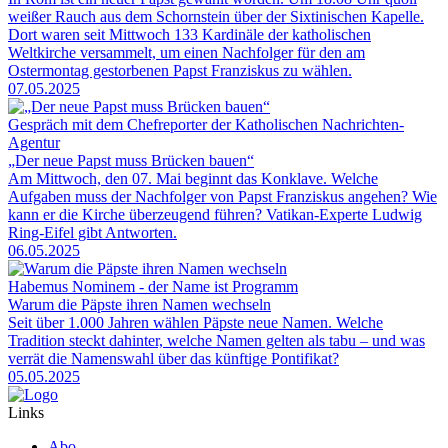
weißer Rauch aus dem Schornstein über der Sixtinischen Kapelle.
Dort waren seit Mittwoch 133 Kardinäle der katholischen
Weltkirche versammelt, um einen Nachfolger für den am
Ostermontag gestorbenen Papst Franziskus zu wählen.
07.05.2025
Gespräch mit dem Chefreporter der Katholischen Nachrichten-
Agentur
„Der neue Papst muss Brücken bauen“
Am Mittwoch, den 07. Mai beginnt das Konklave. Welche
Aufgaben muss der Nachfolger von Papst Franziskus angehen? Wie
kann er die Kirche überzeugend führen? Vatikan-Experte Ludwig
Ring-Eifel gibt Antworten.
06.05.2025
Habemus Nominem - der Name ist Programm
Warum die Päpste ihren Namen wechseln
Seit über 1.000 Jahren wählen Päpste neue Namen. Welche
Tradition steckt dahinter, welche Namen gelten als tabu – und was
verrät die Namenswahl über das künftige Pontifikat?
05.05.2025
Links
Abo