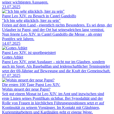
seiner wichtigsten Aussagen.
23.07.2025
Papst Leo XIV. zu Besuch in Castel Gandolfo
"Ich bin sehr glücklich, hier zu sein"
Ferien auf dem Land - eigentlich nichts Besonderes. Es sei denn, der
Urlauber ist Papst, und der Ort hat seinesgleichen lang vermisst.
Nun feierte Leo XIV. in Castel Gandolfo die Messe - als erster
Pontifex seit Jahren.
14.07.2025
Papst Leo XIV. ist sportbegeistert
Gottes Athlet
Papst Leo XIV. zeigt Ausdauer – nicht nur im Glauben, sondern
auch im Sport. Als Baseballfan und leidenschaftlicher Tennisspieler
setzt der 69-Jährige auf Bewegung und die Kraft der Gemeinschaft.
07.07.2025
Die ersten 100 Tage Papst Leo XIV.
Wohin steuert der neue Papst?
Seit gut einem Monat ist Leo XIV. im Amt und inzwischen sind
erste Linien seines Pontifikats sichtbar. Bei Synodalität und der
Rolle von Frauen in kirchlichen Führungspositionen setzt er auf
Kontinuität zu seinem Vorgänger. Im Kontakt mit Gläubigen,
Kurienmitarbeitern und Kardinälen geht er eigene Wege.