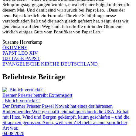
Schöpfungstag gegangen worden, etwa bei einer Folgekonferenz in
diesem Mai. Und damit sind wir zurück bei Papst Leo. „Dass der
neue Papst kürzlich ein Formular für eine Schöpfungsmesse
verabschieden ließ und die auch gleich gefeiert hat, zeigt, dass wir
gemeinsam auf dem Weg sind. Ich erhoffe mir in der Ökumene
wirklich einiges Gute vom Pontifikat von Papst Leo.“
Susanne Haverkamp
ÖKUMENE
PAPST LEO XIV
100 TAGE PAPST
EVANGELISCHE KIRCHE DEUTSCHLAND
Beliebteste Beiträge
Bremer Priester betreibt Extremsport
„Bin ich verrückt?“
Der Bremer Priester Pawel Nowak hat eines der härtesten
Radrennen der Welt geschafft, einmal quer durch die USA. Er hat
mit Hitze, Wind und Bergen gekämpft, kaum geschlafen – und die
Strapazen genossen. Auch, weil sein Ziel mehr als nur sportlicher
Art war.
04.08.2026