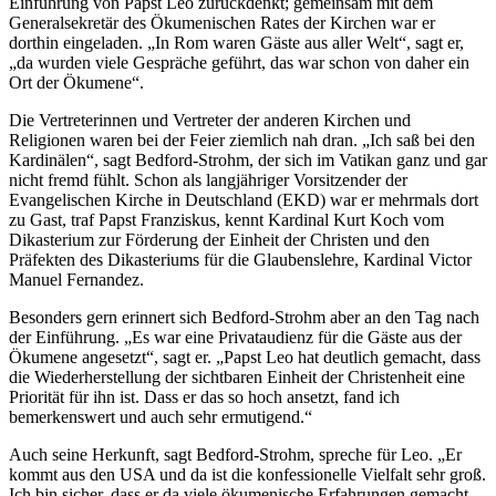
Einführung von Papst Leo zurückdenkt; gemeinsam mit dem
Generalsekretär des Ökumenischen Rates der Kirchen war er
dorthin eingeladen. „In Rom waren Gäste aus aller Welt“, sagt er,
„da wurden viele Gespräche geführt, das war schon von daher ein
Ort der Ökumene“.
Die Vertreterinnen und Vertreter der anderen Kirchen und
Religionen waren bei der Feier ziemlich nah dran. „Ich saß bei den
Kardinälen“, sagt Bedford-Strohm, der sich im Vatikan ganz und gar
nicht fremd fühlt. Schon als langjähriger Vorsitzender der
Evangelischen Kirche in Deutschland (EKD) war er mehrmals dort
zu Gast, traf Papst Franziskus, kennt Kardinal Kurt Koch vom
Dikasterium zur Förderung der Einheit der Christen und den
Präfekten des Dikasteriums für die Glaubenslehre, Kardinal Victor
Manuel Fernandez.
Besonders gern erinnert sich Bedford-Strohm aber an den Tag nach
der Einführung. „Es war eine Privataudienz für die Gäste aus der
Ökumene angesetzt“, sagt er. „Papst Leo hat deutlich gemacht, dass
die Wiederherstellung der sichtbaren Einheit der Christenheit eine
Priorität für ihn ist. Dass er das so hoch ansetzt, fand ich
bemerkenswert und auch sehr ermutigend.“
Auch seine Herkunft, sagt Bedford-Strohm, spreche für Leo. „Er
kommt aus den USA und da ist die konfessionelle Vielfalt sehr groß.
Ich bin sicher, dass er da viele ökumenische Erfahrungen gemacht