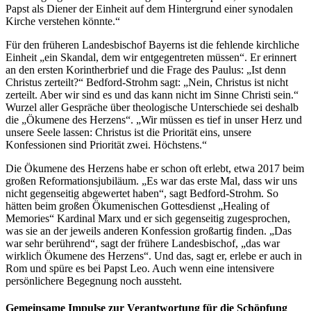
Papst als Diener der Einheit auf dem Hintergrund einer synodalen
Kirche verstehen könnte.“
Für den früheren Landesbischof Bayerns ist die fehlende kirchliche
Einheit „ein Skandal, dem wir entgegentreten müssen“. Er erinnert
an den ersten Korintherbrief und die Frage des Paulus: „Ist denn
Christus zerteilt?“ Bedford-Strohm sagt: „Nein, Christus ist nicht
zerteilt. Aber wir sind es und das kann nicht im Sinne Christi sein.“
Wurzel aller Gespräche über theologische Unterschiede sei deshalb
die „Ökumene des Herzens“. „Wir müssen es tief in unser Herz und
unsere Seele lassen: Christus ist die Priorität eins, unsere
Konfessionen sind Priorität zwei. Höchstens.“
Die Ökumene des Herzens habe er schon oft erlebt, etwa 2017 beim
großen Reformationsjubiläum. „Es war das erste Mal, dass wir uns
nicht gegenseitig abgewertet haben“, sagt Bedford-Strohm. So
hätten beim großen Ökumenischen Gottesdienst „Healing of
Memories“ Kardinal Marx und er sich gegenseitig zugesprochen,
was sie an der jeweils anderen Konfession großartig finden. „Das
war sehr berührend“, sagt der frühere Landesbischof, „das war
wirklich Ökumene des Herzens“. Und das, sagt er, erlebe er auch in
Rom und spüre es bei Papst Leo. Auch wenn eine intensivere
persönlichere Begegnung noch aussteht.
Gemeinsame Impulse zur Verantwortung für die Schöpfung