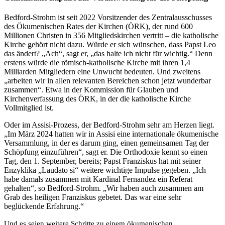
Bedford-Strohm ist seit 2022 Vorsitzender des Zentralausschusses
des Ökumenischen Rates der Kirchen (ÖRK), der rund 600
Millionen Christen in 356 Mitgliedskirchen vertritt – die katholische
Kirche gehört nicht dazu. Würde er sich wünschen, dass Papst Leo
das ändert? „Ach“, sagt er, „das halte ich nicht für wichtig.“ Denn
erstens würde die römisch-katholische Kirche mit ihren 1,4
Milliarden Mitgliedern eine Unwucht bedeuten. Und zweitens
„arbeiten wir in allen relevanten Bereichen schon jetzt wunderbar
zusammen“. Etwa in der Kommission für Glauben und
Kirchenverfassung des ÖRK, in der die katholische Kirche
Vollmitglied ist.
Oder im Assisi-Prozess, der Bedford-Strohm sehr am Herzen liegt.
„Im März 2024 hatten wir in Assisi eine internationale ökumenische
Versammlung, in der es darum ging, einen gemeinsamen Tag der
Schöpfung einzuführen“, sagt er. Die Orthodoxie kennt so einen
Tag, den 1. September, bereits; Papst Franziskus hat mit seiner
Enzyklika „Laudato si“ weitere wichtige Impulse gegeben. „Ich
habe damals zusammen mit Kardinal Fernandez ein Referat
gehalten“, so Bedford-Strohm. „Wir haben auch zusammen am
Grab des heiligen Franziskus gebetet. Das war eine sehr
beglückende Erfahrung.“
Und es seien weitere Schritte zu einem ökumenischen