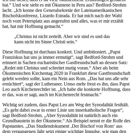
hat.“ Und wie sieht es mit Ökumene in Peru aus? Bedford-Strohm
lacht. „Ich kenne den Generalsekretär der Lateinamerikanischen
Bischofskonferenz, Lizardo Estrada. Er hat mich nach der Wahl
noch vom Petersplatz aus angerufen und alles, was er mir erzählt
hat, hat mir Hoffnung gemacht.“
„Christus ist nicht zerteilt. Aber wir sind es und das
kann nicht im Sinne Christi sein.“
Diese Hoffnung ist durchaus konkret. Und ambitioniert. „Papst
Franziskus hat uns ja immer ermutigt“, sagt Bedford-Strohm und
erinnert in Sachen eucharistischer Gastfreundschaft an dessen Satz:
„Redet mit Christus und schreitet mutig voran.“ Aber als beim
Ökumenischen Kirchentag 2020 in Frankfurt diese Gastfreundschaft
gelebt werden sollte, kam ein Nein aus Rom. „Das hat uns alle sehr
ernüchtert“, sagt der Lutheraner. Umso mehr freut es ihn, dass Papst
Leo auch Kirchenrechtler ist. „Ich habe die konkrete Hoffnung, dass
er das, was er sagt, auch im Kirchenrecht festmacht.“
Wichtig sei zudem, dass Papst Leo am Weg der Synodalität festhält.
„Es geht dabei zwar in erster Linie um innerkatholische Fragen“,
sagt Bedford-Strohm. „Aber Synodalität ist natürlich auch ein
Grundbaustein in der Ökumene.“ Als Beispiel nennt er die Rolle des
Papstamtes. „Das Studiendokument ‚Der Bischof von Rom‘ aus
dem vergangenen Jahr setzt einige wichtige Impulse, wie man den