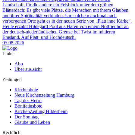
Landschaft, für die andere ein Felsblock unter dem grünen
Blätterdach: Es gibt viele Plätze, die Menschen mit ihrem Glauben
und ihrer Spiritualität verbinden. Um solche manchmal auch
verborgenen Orte geht es in der neuen Serie von „Platt inne Kärke“.
Heute erzählt Hildegard Pool aus Haren von einem Notfriedhof an
der deutsch-niederländischen Grenze bei Twist im mittleren
Emsland. Auf Platt- und Hochdeutsch.
05.08.2026
Links
Abo
Über aus.sicht
Zeitungen
Kirchenbote
Neue Kirchenzeitung Hamburg
Tag des Herrn
Bonifatiusbote
KirchenZeitung Hildesheim
Der Sonntag
Glaube und Leben
Rechtlich