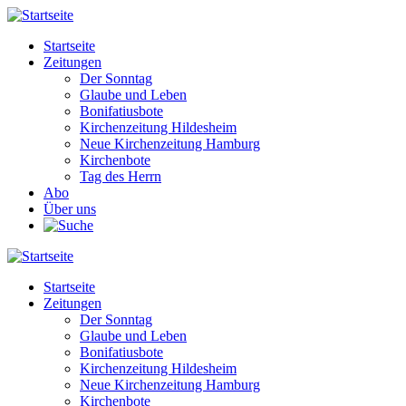
Direkt
zum
Startseite
Inhalt
Zeitungen
Main
Der Sonntag
navigation
Glaube und Leben
Bonifatiusbote
Kirchenzeitung Hildesheim
Neue Kirchenzeitung Hamburg
Kirchenbote
Tag des Herrn
Abo
Über uns
Startseite
Zeitungen
Main
Der Sonntag
navigation
Glaube und Leben
Bonifatiusbote
Kirchenzeitung Hildesheim
Neue Kirchenzeitung Hamburg
Kirchenbote