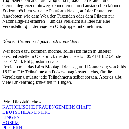
Tag bietet eben auch die Möglichkeit, dass sich Frauen über
Gemeindegrenzen hinweg kennenlernen und austauschen können.
Zudem möchten wir eine Plattform bieten, auf der Frauen von
Angeboten wie dem Weg der Tugenden oder dem Pilgern zur
Nachhaltigkeit erfahren – um das vielleicht als Idee für eine
Veranstaltung in der eigenen Ortsgruppe mitzunehmen.
Können Frauen sich jetzt noch anmelden?
Wer noch dazu kommen möchte, sollte sich rasch in unserer
Geschäftsstelle in Osnabrück melden: Telefon 05 41/3 182 64 oder
per E-Mail: kfd@bistum-os.de
Erreichbar ist das Büro Montag, Dienstag und Donnerstag von 8 bis
16 Uhr. Die Teilnahme am Diözesantag kostet nichts, für die
Verpflegung müsste jede Teilnehmerin selber sorgen. Aber es gibt
viele Einkehrmöglichkeiten in Lingen.
Petra Diek-Münchow
KATHOLISCHE FRAUENGEMEINSCHAFT
DEUTSCHLANDS KFD
LINGEN
HOSPIZ
PILGERN