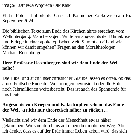
Nachweis
imago/Eastnews/Wojciech Olkusnik
Caption
Flut in Polen - Luftbild der Ortschaft Kamieniec Zabkowicki am 16.
September 2024
Die biblischen Texte zum Ende des Kirchenjahres sprechen vom
Weltuntergang. Manche sagen: Wir leben angesichts der Klimakrise
und Kriege in einer apokalyptischen Zeit. Stimmt das? Und wie
können wir damit umgehen? Fragen an den Moraltheologen
Michael Rosenberger.
Herr Professor Rosenberger, sind wir dem Ende der Welt
nahe?
Die Bibel und auch unser christlicher Glaube lassen es offen, ob das
apokalyptische Ende der Welt morgen bevorsteht oder die Erde
noch Jahrmillionen weiterbesteht. Das ist auch das Spannende für
uns heute.
Angesichts von Kriegen und Katastrophen scheint das Ende
der Welt ja nicht nur theoretisch näher zu rücken ...
Vielleicht sind wir dem Ende der Menschheit etwas näher
gekommen. Wir sind durchaus auf einem bedrohlichen Weg. Aber
ich denke, dass es auf der Erde immer Leben geben wird, das sich