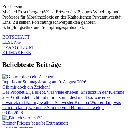
Zur Person:
Michael Rosenberger (62) ist Priester des Bistums Würzburg und
Professor für Moraltheologie an der Katholischen Privatuniversität
Linz. Zu seinen Forschungsschwerpunkten gehören
Schöpfungsethik und Schöpfungsspiritualität.
BOTSCHAFT
LESUNG
EVANGELIUM
KLIMAKRISE
Beliebteste Beiträge
Impuls zur Sonntagslesung am 9. August 2026
Gib mir doch ein Zeichen!
Der Prophet Elija erlebt, was viele erleben: Er steckt in der Klemme,
aber Gott redet nicht mit ihm – zumindest nicht so, wie er es
erwartet: mit Naturgewalten. Schwester Kristina Wolf erklärt, was
man tun kann, wenn die Stimme vom Himmel schweigt.
08.08.2026
Bremer Priester betreibt Extremsport