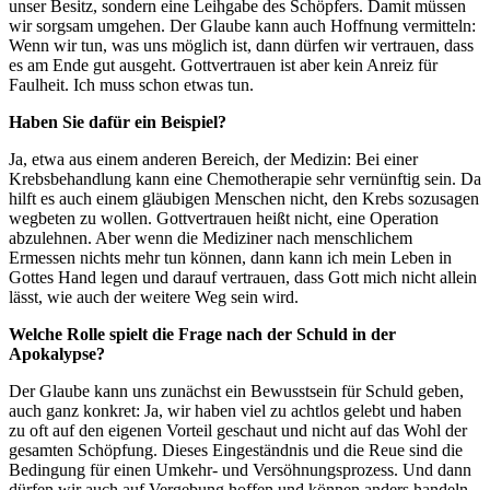
unser Besitz, sondern eine Leihgabe des Schöpfers. Damit müssen
wir sorgsam umgehen. Der Glaube kann auch Hoffnung vermitteln:
Wenn wir tun, was uns möglich ist, dann dürfen wir vertrauen, dass
es am Ende gut ausgeht. Gottvertrauen ist aber kein Anreiz für
Faulheit. Ich muss schon etwas tun.
Haben Sie dafür ein Beispiel?
Ja, etwa aus einem anderen Bereich, der Medizin: Bei einer
Krebsbehandlung kann eine Chemotherapie sehr vernünftig sein. Da
hilft es auch einem gläubigen Menschen nicht, den Krebs sozusagen
wegbeten zu wollen. Gottvertrauen heißt nicht, eine Operation
abzulehnen. Aber wenn die Mediziner nach menschlichem
Ermessen nichts mehr tun können, dann kann ich mein Leben in
Gottes Hand legen und darauf vertrauen, dass Gott mich nicht allein
lässt, wie auch der weitere Weg sein wird.
Welche Rolle spielt die Frage nach der Schuld in der
Apokalypse?
Der Glaube kann uns zunächst ein Bewusstsein für Schuld geben,
auch ganz konkret: Ja, wir haben viel zu achtlos gelebt und haben
zu oft auf den eigenen Vorteil geschaut und nicht auf das Wohl der
gesamten Schöpfung. Dieses Eingeständnis und die Reue sind die
Bedingung für einen Umkehr- und Versöhnungsprozess. Und dann
dürfen wir auch auf Vergebung hoffen und können anders handeln.