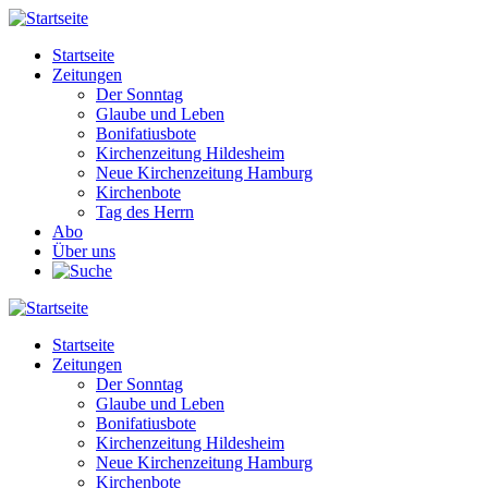
Direkt
zum
Startseite
Inhalt
Zeitungen
Main
Der Sonntag
navigation
Glaube und Leben
Bonifatiusbote
Kirchenzeitung Hildesheim
Neue Kirchenzeitung Hamburg
Kirchenbote
Tag des Herrn
Abo
Über uns
Startseite
Zeitungen
Main
Der Sonntag
navigation
Glaube und Leben
Bonifatiusbote
Kirchenzeitung Hildesheim
Neue Kirchenzeitung Hamburg
Kirchenbote