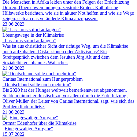
Die Menschen in Afrika leiden unter den Folgen der Erderhitzung:
Dürren, Überschwemmungen, zerstörte Ernten. Katholische
Hilfswerke berichten, wie sie in akuter Not helfen und wie sie Wege
zeigen, sich an das veränderte Klima anzupassen.
23.06.2023
Lösungswege in der Klimakrise
"Lasst uns sofort anfangen"
Was ist aus christlicher Sicht der richtige Weg, um die Klimakrise
noch aufzuhalten: Diskussionen oder Aktivismus? Ein
Streitgespräch zwischen dem Jesuiten Jörg Alt und dem
Sozialethiker Johannes Wallacher.
21.06.2023
Caritas International zum Hungerproblem
"Deutschland sollte noch mehr tun"
Bis 2020 hat der Hunger weltweit bemerkenswert abgenommen.
Seitdem nimmt er drastisch zu, vor allem durch die Erderhitzung.
Oliver Müller, der Leiter von Caritas International, sagt, wie sich das
Problem lindern ließe.
21.06.2023
Ottmar Edenhofer über die Klimakrise
„Eine gewaltige Aufgabe“
15.07.2022