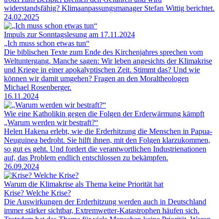
widerstandsfähig? Klimaanpassungsmanager Stefan Wittig berichtet.
24.02.2025
Impuls zur Sonntagslesung am 17.11.2024
„Ich muss schon etwas tun“
Die biblischen Texte zum Ende des Kirchenjahres sprechen vom
Weltuntergang. Manche sagen: Wir leben angesichts der Klimakrise
und Kriege in einer apokalyptischen Zeit. Stimmt das? Und wie
können wir damit umgehen? Fragen an den Moraltheologen
Michael Rosenberger.
16.11.2024
Wie eine Katholikin gegen die Folgen der Erderwärmung kämpft
„Warum werden wir bestraft?“
Helen Hakena erlebt, wie die Erderhitzung die Menschen in Papua-
Neuguinea bedroht. Sie hilft ihnen, mit den Folgen klarzukommen,
so gut es geht. Und fordert die verantwortlichen Industrienationen
auf, das Problem endlich entschlossen zu bekämpfen.
26.09.2024
Warum die Klimakrise als Thema keine Priorität hat
Krise? Welche Krise?
Die Auswirkungen der Erderhitzung werden auch in Deutschland
immer stärker sichtbar, Extremwetter-Katastrophen häufen sich.