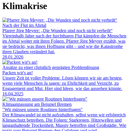
Klimakrise
Nach der Flut im Ahrtal
Pfarrer Jörg Meyrer: „Die Wunden sind noch nicht verheilt“
Viereinhalb Jahre nach der furchtbaren Flut kämpfen die Menschen
im Ahrtal weiter mit ihren Folgen. Pfarrer Jörg Meyrer erzählt, was
sie bedrückt, was ihnen Hoffnung gibt – und wie die Katastrophe
ihren Glauben verändert hat.
28.01.2026
Ansätze zu einer christlich geprägten Problemlösung
Packen wir's an!
Unsere Zeit ist voller Probleme. Lösen können wir sie am besten,
wenn viele Menschen Ja sagen: zu Ehrlichkeit und Verzicht, zu
Engagement und Mut. Hier sind Ideen, wie das aussehen könnte.
16.04.2025
Klimaanpassung am Beispiel Bremen
"Wir müssen unsere Routinen hinterfragen"
Der Klimawandel ist nicht aufzuhalten, selbst wenn wir erfolgreich
Klimaschutz betreiben. Die Folgen: Starkregen, Hitzewellen und
langanhaltende Trockenheit. Massiv betroffen sind Großstädte. Wie
trotzt zum Beispiel Bremen den Gefahren und wird