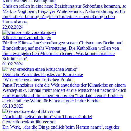
Klimawandel ist Brennpunkt
Christen sollen in eine neue Beziehung zur Schöpfung kommen, so
Markus Vogt beim Leipziger Winterseminar. Naturerfahrung ist für
ihn Gotteserfahrung. Zugleich forderte er einen ökologischen
Humanismus.
22.02.2024
Klimaschutz voranbringen
Für ihre Klimaschutzbemühungen setzen Christen aus Berlin und
Brandenburg auf mehr Vernetzung. Die Katholiken wollen von
ihren evangelischen Mitchristen lernen: Was könnten nächste
Schritte sein?
01.02.2024
Deutliche Worte des Papstes zur Klimakrise
"Wir erreichen einen kritischen Punkt"
Papst Franziskus sieht die Welt angesichts der Klimakrise an einem
Wendepunkt. Einmal mehr fordert er die Menschheit nachdrücklich
zum Handeln auf. In seinem Schreiben "Laudate Deum" findet er
auch deutliche Worte für Klimaleugner in der Kirche.
05.10.2023
"Nachhaltigkeitsoratorium" von Thomas Gabriel
Generationenkonflikt vertont
Ein Werk, „das die Dinge endlich beim Namen nennt“, sagt der