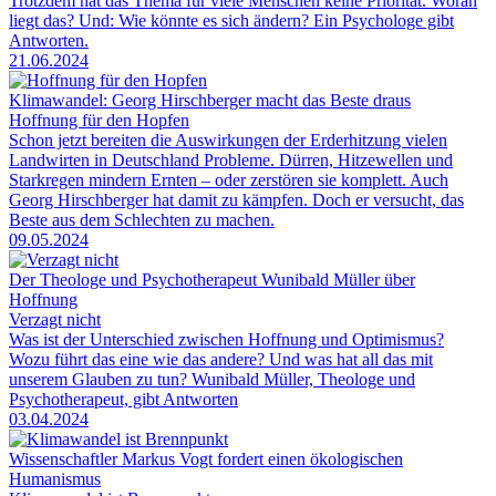
Trotzdem hat das Thema für viele Menschen keine Priorität. Woran
liegt das? Und: Wie könnte es sich ändern? Ein Psychologe gibt
Antworten.
21.06.2024
Klimawandel: Georg Hirschberger macht das Beste draus
Hoffnung für den Hopfen
Schon jetzt bereiten die Auswirkungen der Erderhitzung vielen
Landwirten in Deutschland Probleme. Dürren, Hitzewellen und
Starkregen mindern Ernten – oder zerstören sie komplett. Auch
Georg Hirschberger hat damit zu kämpfen. Doch er versucht, das
Beste aus dem Schlechten zu machen.
09.05.2024
Der Theologe und Psychotherapeut Wunibald Müller über
Hoffnung
Verzagt nicht
Was ist der Unterschied zwischen Hoffnung und Optimismus?
Wozu führt das eine wie das andere? Und was hat all das mit
unserem Glauben zu tun? Wunibald Müller, Theologe und
Psychotherapeut, gibt Antworten
03.04.2024
Wissenschaftler Markus Vogt fordert einen ökologischen
Humanismus