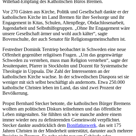
Willehad-Empfang des Katholischen Büros Bremen.
Vor 270 Gästen aus Kirche, Politik und Gesellschaft dankte er der
katholischen Kirche im Land Bremen für ihre Seelsorge und ihr
Engagement in Kitas, Schulen, Altenpflege, Obdachlosenarbeit,
Jugendarbeit und Selbsthilfegruppen. „Ohne Ihr Engagement wäre
unsere Gesellschaft ärmer und wohl auch kälter“, sagte
Bovenschulte, der auch Senator für Religionsgemeinschaften ist.
Festredner Dominik Terstriep beobachtet in Schweden eine neue
Offenheit gegenüber religiösen Fragen. „Um das gegenwärtige
Schweden zu verstehen, muss man Religion verstehen“, sagte der
Jesuitenpater, Pfarrer in Stockholm und Dozent für Systematische
Theologie in Uppsala. Die Zahl der Interessenten an der
katholischen Kirche wachse. In der schwedischen Diaspora sei sie
weniger mit sich selbst beschäftigt als andernorts. Etwa 250.000
katholische Christen leben im Land, das sind zwei Prozent der
Bevölkerung.
Propst Bernhard Stecker betonte, die katholischen Bürger Bremens
wollten am politischen Diskurs teilnehmen und das öffentliche
Leben mitgestalten. Sie fühlten sich wie manche andere einem
immer wieder neu zu definierenden Gemeinwohl verpflichtet.
Stecker dankte ausdrücklich dem
Bonifatiuswerk,
das seit 175
Jahren Christen in der Minderheit unterstützt, darunter auch mehrere