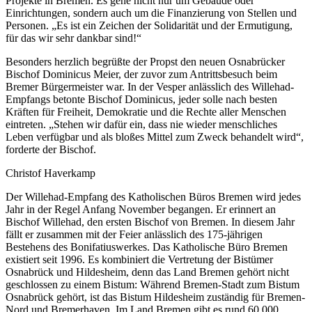
Projekte in Bremen. Es gehe nicht nur um Gebäude oder
Einrichtungen, sondern auch um die Finanzierung von Stellen und
Personen. „Es ist ein Zeichen der Solidarität und der Ermutigung,
für das wir sehr dankbar sind!“
Besonders herzlich begrüßte der Propst den neuen Osnabrücker
Bischof Dominicus Meier, der zuvor zum Antrittsbesuch beim
Bremer Bürgermeister war. In der Vesper anlässlich des Willehad-
Empfangs betonte Bischof Dominicus, jeder solle nach besten
Kräften für Freiheit, Demokratie und die Rechte aller Menschen
eintreten. „Stehen wir dafür ein, dass nie wieder menschliches
Leben verfügbar und als bloßes Mittel zum Zweck behandelt wird“,
forderte der Bischof.
Christof Haverkamp
Der Willehad-Empfang des Katholischen Büros Bremen wird jedes
Jahr in der Regel Anfang November begangen. Er erinnert an
Bischof Willehad, den ersten Bischof von Bremen. In diesem Jahr
fällt er zusammen mit der Feier anlässlich des 175-jährigen
Bestehens des Bonifatiuswerkes. Das Katholische Büro Bremen
existiert seit 1996. Es kombiniert die Vertretung der Bistümer
Osnabrück und Hildesheim, denn das Land Bremen gehört nicht
geschlossen zu einem Bistum: Während Bremen-Stadt zum Bistum
Osnabrück gehört, ist das Bistum Hildesheim zuständig für Bremen-
Nord und Bremerhaven. Im Land Bremen gibt es rund 60.000