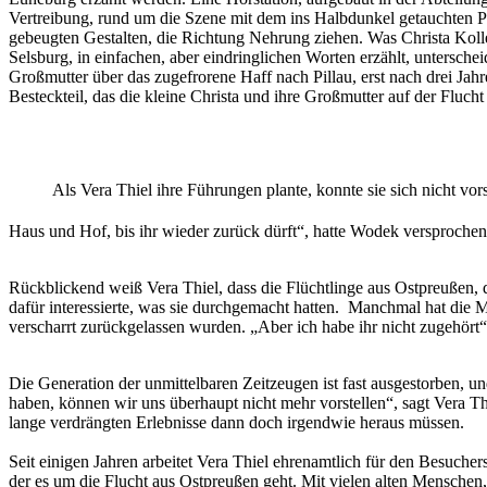
Vertreibung, rund um die Szene mit dem ins Halbdunkel getauchten
gebeugten Gestalten, die Richtung Nehrung ziehen. Was Christa Koll
Selsburg, in einfachen, aber eindringlichen Worten erzählt, untersch
Großmutter über das zugefrorene Haff nach Pillau, erst nach drei Jahre
Besteckteil, das die kleine Christa und ihre Großmutter auf der Flu
Als Vera Thiel ihre Führungen plante, konnte sie sich nicht vor
Haus und Hof, bis ihr wieder zurück dürft“, hatte Wodek versproche
Rückblickend weiß Vera Thiel, dass die Flüchtlinge aus Ostpreußen, d
dafür interessierte, was sie durchgemacht hatten. Manchmal hat die 
verscharrt zurückgelassen wurden. „Aber ich habe ihr nicht zugehört“,
Die Generation der unmittelbaren Zeitzeugen ist fast ausgestorben,
haben, können wir uns überhaupt nicht mehr vorstellen“, sagt Vera Thie
lange verdrängten Erlebnisse dann doch irgendwie heraus müssen.
Seit einigen Jahren arbeitet Vera Thiel ehrenamtlich für den Besucher
der es um die Flucht aus Ostpreußen geht. Mit vielen alten Menschen,