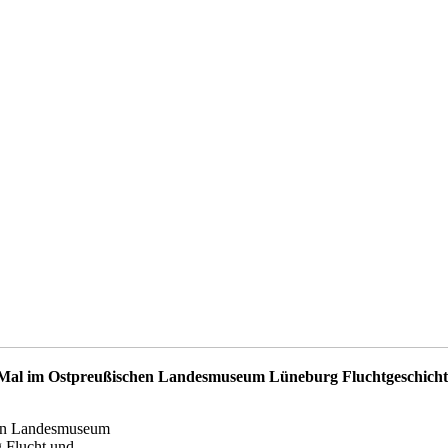
 Mal im Ostpreußischen Landesmuseum Lüneburg Fluchtgeschichten
chen Landesmuseum
g Flucht und