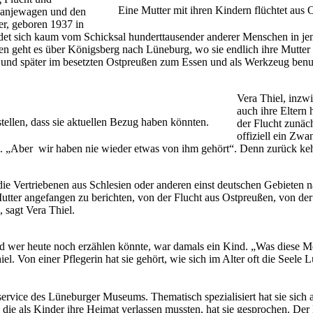
Eine Mutter mit ihren Kindern flüchtet aus
 Panjewagen und den
er, geboren 1937 in
eidet sich kaum vom Schicksal hunderttausender anderer Menschen in jen
n geht es über Königsberg nach Lüneburg, wo sie endlich ihre Mutter wie
cht und später im besetzten Ostpreußen zum Essen und als Werkzeug ben
Vera Thiel, inzw
auch ihre Eltern
stellen, dass sie aktuellen Bezug haben könnten.
der Flucht zunäc
offiziell ein Zwa
n. „Aber wir haben nie wieder etwas von ihm gehört“. Denn zurück ke
ie Vertriebenen aus Schlesien oder anderen einst deutschen Gebieten n
Mutter angefangen zu berichten, von der Flucht aus Ostpreußen, von de
 sagt Vera Thiel.
 und wer heute noch erzählen könnte, war damals ein Kind. „Was diese
l. Von einer Pflegerin hat sie gehört, wie sich im Alter oft die Seele L
service des Lüneburger Museums. Thematisch spezialisiert hat sie sich a
 die als Kinder ihre Heimat verlassen mussten, hat sie gesprochen. Der