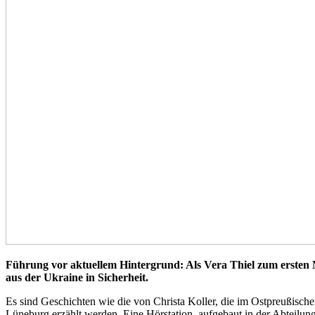
Führung vor aktuellem Hintergrund: Als Vera Thiel zum ersten
aus der Ukraine in Sicherheit.
Es sind Geschichten wie die von Christa Koller, die im Ostpreußis
Lüneburg erzählt werden. Eine Hörstation, aufgebaut in der Abteilun