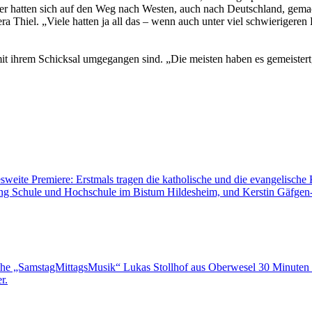
der hatten sich auf den Weg nach Westen, auch nach Deutschland, gemac
a Thiel. „Viele hatten ja all das – wenn auch unter viel schwierigere
mit ihrem Schicksal umgegangen sind. „Die meisten haben es gemeistert, 
sweite Premiere: Erstmals tragen die katholische und die evangelisch
lung Schule und Hochschule im Bistum Hildesheim, und Kerstin Gäfgen-T
eihe „SamstagMittagsMusik“ Lukas Stollhof aus Oberwesel 30 Minute
r.