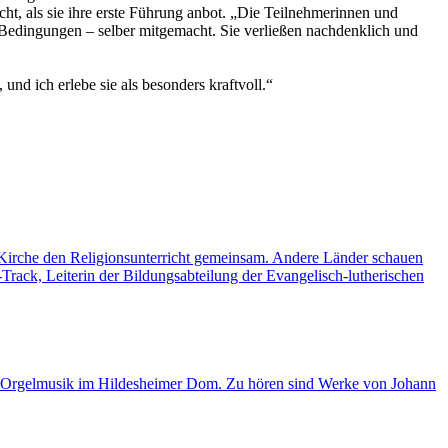
ht, als sie ihre erste Führung anbot. „Die Teilnehmerinnen und
n Bedingungen – selber mitgemacht. Sie verließen nachdenklich und
und ich erlebe sie als besonders kraftvoll.“
e Kirche den Religionsunterricht gemeinsam. Andere Länder schauen
rack, Leiterin der Bildungsabteilung der Evangelisch-lutherischen
n Orgelmusik im Hildesheimer Dom. Zu hören sind Werke von Johann