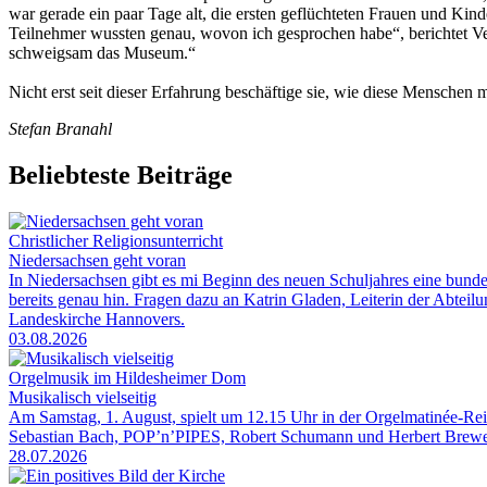
war gerade ein paar Tage alt, die ersten geflüchteten Frauen und Kin
Teilnehmer wussten genau, wovon ich gesprochen habe“, berichtet Ver
schweigsam das Museum.“
Nicht erst seit dieser Erfahrung beschäftige sie, wie diese Menschen 
Stefan Branahl
Beliebteste Beiträge
Christlicher Religionsunterricht
Niedersachsen geht voran
In Niedersachsen gibt es mi Beginn des neuen Schuljahres eine bunde
bereits genau hin. Fragen dazu an Katrin Gladen, Leiterin der Abtei
Landeskirche Hannovers.
03.08.2026
Orgelmusik im Hildesheimer Dom
Musikalisch vielseitig
Am Samstag, 1. August, spielt um 12.15 Uhr in der Orgelmatinée-R
Sebastian Bach, POP’n’PIPES, Robert Schumann und Herbert Brewe
28.07.2026