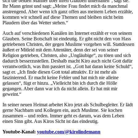
sich die beiden Männer über ihren Glauben unterhalten“, sagt sie.
Ihr Mann grinst und sagt: „Meine Frau findet mich da manchmal
anstrengend. Aber wenn ich ganz offen aus meinem Leben erzähle,
kommen wir schnell auf diese Themen und bleiben nicht beim
Plaudern über das Wetter stehen.“
Auch auf verschiedenen Kanälen im Internet erzählt er von seinem
Glauben. Seine Botschaft ist eindeutig. Er gibt nicht den von Hass
getriebenen Christen, der gegen Muslime vorgehen will. Stattdessen
äußert er Mitleid mit dem Attentäter, denn der sei von seiner
Religion getrieben, Christen, also „Ungläubige“, zu töten und sich
dadurch besserzustellen. Deshalb macht Kiro auch nicht Gott dafür
verantwortlich, was ihm passiert ist. „Gott hat daran keine Schuld“,
sagt er. „Ich finde diesen Gott total attraktiv. Er ist mehr als
faszinierend. Er macht keine Fehler und hat mich nie alleine
gelassen“, fügt er hinzu. „Vielleicht bin ich durch die Hölle
gegangen. Aber dann war ich da nicht allein. Er hat mit mir
geweint.“
In seiner neuen Heimat arbeitet Kiro jetzt als Schulbegleiter. Er lädt
gerne Nachbarn und Kollegen ein, auch Muslime. Sie kochen
zusammen – und reden. Immer geht es darum, was dem Leben
einen Sinn gibt. Aus Kiros Sicht ist das eindeutig.
Youtube-Kanal:
youtube.com/@kirolindemann