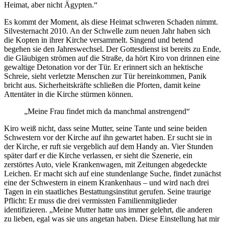
Heimat, aber nicht Ägypten.“
Es kommt der Moment, als diese Heimat schweren Schaden nimmt.
Silvesternacht 2010. An der Schwelle zum neuen Jahr haben sich
die Kopten in ihrer Kirche versammelt. Singend und betend
begehen sie den Jahreswechsel. Der Gottesdienst ist bereits zu Ende,
die Gläubigen strömen auf die Straße, da hört Kiro von drinnen eine
gewaltige Detonation vor der Tür. Er erinnert sich an hektische
Schreie, sieht verletzte Menschen zur Tür hereinkommen, Panik
bricht aus. Sicherheitskräfte schließen die Pforten, damit keine
Attentäter in die Kirche stürmen können.
„Meine Frau findet mich da manchmal anstrengend“
Kiro weiß nicht, dass seine Mutter, seine Tante und seine beiden
Schwestern vor der Kirche auf ihn gewartet haben. Er sucht sie in
der Kirche, er ruft sie vergeblich auf dem Handy an. Vier Stunden
später darf er die Kirche verlassen, er sieht die Szenerie, ein
zerstörtes Auto, viele Krankenwagen, mit Zeitungen abgedeckte
Leichen. Er macht sich auf eine stundenlange Suche, findet zunächst
eine der Schwestern in einem Krankenhaus – und wird nach drei
Tagen in ein staatliches Bestattungsinstitut gerufen. Seine traurige
Pflicht: Er muss die drei vermissten Familienmitglieder
identifizieren. „Meine Mutter hatte uns immer gelehrt, die anderen
zu lieben, egal was sie uns angetan haben. Diese Einstellung hat mir