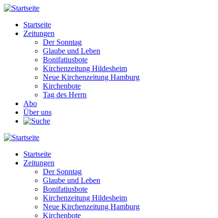
Direkt
zum
Startseite
Inhalt
Zeitungen
Main
Der Sonntag
navigation
Glaube und Leben
Bonifatiusbote
Kirchenzeitung Hildesheim
Neue Kirchenzeitung Hamburg
Kirchenbote
Tag des Herrn
Abo
Über uns
Startseite
Zeitungen
Main
Der Sonntag
navigation
Glaube und Leben
Bonifatiusbote
Kirchenzeitung Hildesheim
Neue Kirchenzeitung Hamburg
Kirchenbote