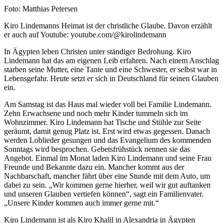
Nachweis
Foto: Matthias Petersen
Caption
Kiro Lindemanns Heimat ist der christliche Glaube. Davon erzählt
er auch auf Youtube: youtube.com/@kirolindemann
In Ägypten leben Christen unter ständiger Bedrohung. Kiro
Lindemann hat das am eigenen Leib erfahren. Nach einem Anschlag
starben seine Mutter, eine Tante und eine Schwester, er selbst war in
Lebensgefahr. Heute setzt er sich in Deutschland für seinen Glauben
ein.
Am Samstag ist das Haus mal wieder voll bei Familie Lindemann.
Zehn Erwachsene und noch mehr Kinder tummeln sich im
Wohnzimmer. Kiro Lindemann hat Tische und Stühle zur Seite
geräumt, damit genug Platz ist. Erst wird etwas gegessen. Danach
werden Loblieder gesungen und das Evangelium des kommenden
Sonntags wird besprochen. Gebetsfrühstück nennen sie das
Angebot. Einmal im Monat laden Kiro Lindemann und seine Frau
Freunde und Bekannte dazu ein. Mancher kommt aus der
Nachbarschaft, mancher fährt über eine Stunde mit dem Auto, um
dabei zu sein. „Wir kommen gerne hierher, weil wir gut auftanken
und unseren Glauben vertiefen können“, sagt ein Familienvater.
„Unsere Kinder kommen auch immer gerne mit.“
Kiro Lindemann ist als Kiro Khalil in Alexandria in Ägypten