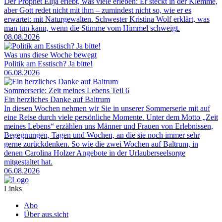
Der Prophet Elija erlebt, was viele erleben: Er steckt in der Klemme,
aber Gott redet nicht mit ihm – zumindest nicht so, wie er es
erwartet: mit Naturgewalten. Schwester Kristina Wolf erklärt, was
man tun kann, wenn die Stimme vom Himmel schweigt.
08.08.2026
Was uns diese Woche bewegt
Politik am Esstisch? Ja bitte!
06.08.2026
Sommerserie: Zeit meines Lebens Teil 6
Ein herzliches Danke auf Baltrum
In diesen Wochen nehmen wir Sie in unserer Sommerserie mit auf
eine Reise durch viele persönliche Momente. Unter dem Motto „Zeit
meines Lebens“ erzählen uns Männer und Frauen von Erlebnissen,
Begegnungen, Tagen und Wochen, an die sie noch immer sehr
gerne zurückdenken. So wie die zwei Wochen auf Baltrum, in
denen Carolina Holzer Angebote in der Urlauberseelsorge
mitgestaltet hat.
06.08.2026
Links
Abo
Über aus.sicht