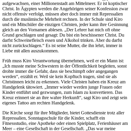
aufgewachsen, einer Millionenstadt am Mittelmeer. Er ist koptischer
Christ. In Ägypten werden die Angehörigen seiner Konfession zwar
nicht offensiv verfolgt, müssen aber doch immer mit Repressalien
durch die muslimische Mehrheit rechnen. In der Schule sind Kiro
und ein Mitschüler die einzigen Christen, jeder kann ihre Gesinnung
gleich an den Vornamen ablesen. „Der Lehrer hat mich oft ohne
Grund geschlagen und gesagt: Du bist ein beschissener Christ. Du
darfst Schweinefleisch essen und Alkohol trinken. Aber du darfst
nicht zurückschlagen.“ Es ist seine Mutter, die ihn lehrt, immer in
Liebe mit allen auszukommen.
Früh muss Kiro Verantwortung übernehmen, weil er ein Mann ist:
„Ich musste meine Schwestern in der Öffentlichkeit begleiten, sonst
drohte immer die Gefahr, dass sie beschimpft oder angegangen
werden“, erzählt er. Weil sie kein Kopftuch tragen, sind sie als
Christinnen leicht zu erkennen. Viele Christen haben ein Kreuz am
Handgelenk tätowiert. „Immer wieder werden junge Frauen oder
Kinder entführt und gezwungen, zum Islam zu konvertieren. Das
Kreuz erinnert sie an ihre wahre Herkunft“, sagt Kiro und zeigt sein
eigenes Tattoo am rechten Handgelenk.
Die Kirche sorgt für ihre Mitglieder, bietet Gottesdienste trotz aller
Repressalien, Sonntagsschule für die Kinder, schafft ein
Fitnessstudio, eine Apotheke oder einen Spielplatz, Ferienhäuser am
Meer – eine Gesellschaft in der Gesellschaft. „Das war meine