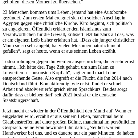
geholfen, diesen Moment zu überstehen.“
23 Menschen kommen ums Leben, jemand hat eine Autobombe
gezündet. Zum ersten Mal ereignet sich ein solcher Anschlag in
Ägypten gegen eine christliche Kirche. Kiro beginnt, sich politisch
zu engagieren. Öffentlich erklärt er den Islamismus zum
Verantwortlichen für die Gewalt, kritisiert jetzt lautstark all das, was
er am eigenen Leib bisher erfahren hat. „Dass ein junger christlicher
Mann sie so sehr angeht, hat vielen Muslimen natürlich nicht
gefallen“, sagt er heute, wenn er aus seinem Leben erzählt.
Todesdrohungen gegen ihn werden ausgesprochen, die er sehr ernst
nimmt. „Ich hätte drei Tage Zeit gehabt, um zum Islam zu
konvertieren – ansonsten Kopf ab“, sagt er und macht eine
entsprechende Geste. Also ergreift er die Flucht, die ihn 2014 nach
Deutschland führt. Kontaktfreudig, wie er ist, findet er schnell
Arbeit und absolviert erfolgreich einen Sprachkurs. Beides sorgt
dafür, dass er bleiben darf; seit 2021 besitzt er die deutsche
Staatsbürgerschaft.
Jetzt macht er wieder in der Öffentlichkeit den Mund auf. Wenn er
eingeladen wird, erzählt er aus seinem Leben, manchmal beim
Glaubenstreffen auf einer großen Bühne, manchmal im persönlichen
Gespräch. Seine Frau bewundert ihn dafür. „Neulich war ein
Handwerker bei uns, und es dauerte nur ein paar Minuten, da haben