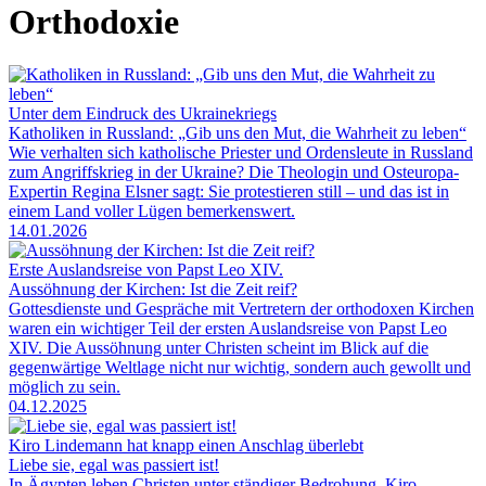
Orthodoxie
Unter dem Eindruck des Ukrainekriegs
Katholiken in Russland: „Gib uns den Mut, die Wahrheit zu leben“
Wie verhalten sich katholische Priester und Ordensleute in Russland
zum Angriffskrieg in der Ukraine? Die Theologin und Osteuropa-
Expertin Regina Elsner sagt: Sie protestieren still – und das ist in
einem Land voller Lügen bemerkenswert.
14.01.2026
Erste Auslandsreise von Papst Leo XIV.
Aussöhnung der Kirchen: Ist die Zeit reif?
Gottesdienste und Gespräche mit Vertretern der orthodoxen Kirchen
waren ein wichtiger Teil der ersten Auslandsreise von Papst Leo
XIV. Die Aussöhnung unter Christen scheint im Blick auf die
gegenwärtige Weltlage nicht nur wichtig, sondern auch gewollt und
möglich zu sein.
04.12.2025
Kiro Lindemann hat knapp einen Anschlag überlebt
Liebe sie, egal was passiert ist!
In Ägypten leben Christen unter ständiger Bedrohung. Kiro