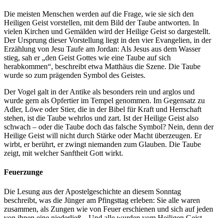
Die meisten Menschen werden auf die Frage, wie sie sich den
Heiligen Geist vorstellen, mit dem Bild der Taube antworten. In
vielen Kirchen und Gemälden wird der Heilige Geist so dargestellt.
Der Ursprung dieser Vorstellung liegt in den vier Evangelien, in der
Erzählung von Jesu Taufe am Jordan: Als Jesus aus dem Wasser
stieg, sah er „den Geist Gottes wie eine Taube auf sich
herabkommen“, beschreibt etwa Matthäus die Szene. Die Taube
wurde so zum prägenden Symbol des Geistes.
Der Vogel galt in der Antike als besonders rein und arglos und
wurde gern als Opfertier im Tempel genommen. Im Gegensatz zu
Adler, Löwe oder Stier, die in der Bibel für Kraft und Herrschaft
stehen, ist die Taube wehrlos und zart. Ist der Heilige Geist also
schwach – oder die Taube doch das falsche Symbol? Nein, denn der
Heilige Geist will nicht durch Stärke oder Macht überzeugen. Er
wirbt, er berührt, er zwingt niemanden zum Glauben. Die Taube
zeigt, mit welcher Sanftheit Gott wirkt.
Feuerzunge
Die Lesung aus der Apostelgeschichte an diesem Sonntag
beschreibt, was die Jünger am Pfingsttag erleben: Sie alle waren
zusammen, als Zungen wie von Feuer erschienen und sich auf jeden
von ihnen eine niederließ. „Und alle wurden vom Heiligen Geist