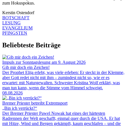
zum Hokuspokus.
Kerstin Ostendorf
BOTSCHAFT
LESUNG
EVANGELIUM
PFINGSTEN
Beliebteste Beiträge
Impuls zur Sonntagslesung am 9. August 2026
Gib mir doch ein Zeichen!
Der Prophet Elija erlebt, was viele erleben: Er steckt in der Klemme,
aber Gott redet nicht mit ihm – zumindest nicht so, wie er es
erwartet: mit Naturgewalten. Schwester Kristina Wolf erklärt, was
man tun kann, wenn die Stimme vom Himmel schweigt.
08.08.2026
Bremer Priester betreibt Extremsport
„Bin ich verrückt?“
Der Bremer Priester Pawel Nowak hat eines der härtesten
Radrennen der Welt geschafft, einmal quer durch die USA. Er hat
mit Hitze, Wind und Bergen gekämpft, kaum geschlafen – und die