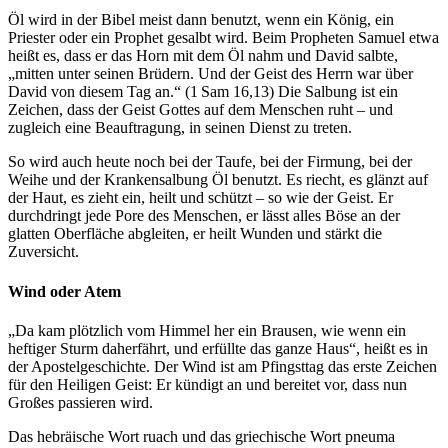
Öl wird in der Bibel meist dann benutzt, wenn ein König, ein
Priester oder ein Prophet gesalbt wird. Beim Propheten Samuel etwa
heißt es, dass er das Horn mit dem Öl nahm und David salbte,
„mitten unter seinen Brüdern. Und der Geist des Herrn war über
David von diesem Tag an.“ (1 Sam 16,13) Die Salbung ist ein
Zeichen, dass der Geist Gottes auf dem Menschen ruht – und
zugleich eine Beauftragung, in seinen Dienst zu treten.
So wird auch heute noch bei der Taufe, bei der Firmung, bei der
Weihe und der Krankensalbung Öl benutzt. Es riecht, es glänzt auf
der Haut, es zieht ein, heilt und schützt – so wie der Geist. Er
durchdringt jede Pore des Menschen, er lässt alles Böse an der
glatten Oberfläche abgleiten, er heilt Wunden und stärkt die
Zuversicht.
Wind oder Atem
„Da kam plötzlich vom Himmel her ein Brausen, wie wenn ein
heftiger Sturm daherfährt, und erfüllte das ganze Haus“, heißt es in
der Apostelgeschichte. Der Wind ist am Pfingsttag das erste Zeichen
für den Heiligen Geist: Er kündigt an und bereitet vor, dass nun
Großes passieren wird.
Das hebräische Wort ruach und das griechische Wort pneuma