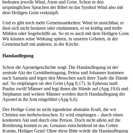
bedeuten jeweils Wind, Atem und Geist. Schon in den
ursprünglichen Sprachen der Bibel ist das Symbol Wind also mit
dem Heiligen Geist verknüpft.
Und es gibt noch mehr Gemeinsamkeiten: Wind ist unsichtbar, er
lässt sich nicht besitzen oder eindämmen, er ist kräftig und treibt
Mühlen oder Segelschiffe an. So ist es auch mit dem Heiligen Geist.
Wir können seine Wirkung spüren, in unseren Gebeten, in der
Gemeinschaft mit anderen, in der Kirche.
Handauflegung
Schon die Apostelgeschichte zeigt: Die Handauflegung ist der
zentrale Akt der Geistübertragung. Petrus und Johannes kommen
nach Samaria und legen den Menschen nach ihrer Taufe die Hände
auf. So empfangen sie den Geist (Apg 8,17). In Ephesus tauft
Paulus zwölf Männer und legt ihnen die Hände auf (Apg 19,6) und
Stephanus und weitere Männer werden durch Handauflegung der
Apostel in ihr Amt eingeführt (Apg 6,6).
Der Heilige Geist ist nicht irgendeine abstrakte Kraft, die wir
Christen uns herbeiwünschen. Er wird empfangen – durch einen
konkreten Akt und durch eine Person. Doch nicht allein auf die
Berührung kommt es an. Genauso entscheidend ist das Gebet:
Komm, Heiliger Geist! Ohne diese Bitte würde die Handauflegung