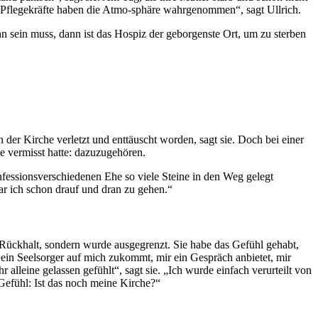
ie Pflegekräfte haben die Atmo-sphäre wahrgenommen“, sagt Ullrich.
n sein muss, dann ist das Hospiz der geborgenste Ort, um zu sterben
n der Kirche verletzt und enttäuscht worden, sagt sie. Doch bei einer
ge vermisst hatte: dazuzugehören.
nfessionsverschiedenen Ehe so viele Steine in den Weg gelegt
r ich schon drauf und dran zu gehen.“
Rückhalt, sondern wurde ausgegrenzt. Sie habe das Gefühl gehabt,
 ein Seelsorger auf mich zukommt, mir ein Gespräch anbietet, mir
 alleine gelassen gefühlt“, sagt sie. „Ich wurde einfach verurteilt von
Gefühl: Ist das noch meine Kirche?“