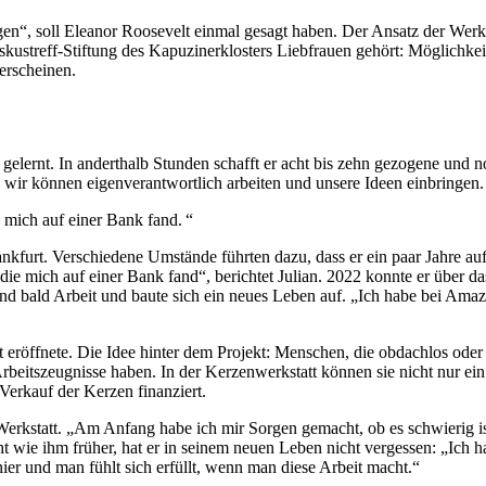
gen“, soll Eleanor Roosevelt einmal gesagt haben. Der Ansatz der Werks
ziskustreff-Stiftung des Kapuzinerklosters Liebfrauen gehört: Möglichk
 erscheinen.
elernt. In anderthalb Stunden schafft er acht bis zehn gezogene und n
, wir können eigenverantwortlich arbeiten und unsere Ideen einbringen.
e mich auf einer Bank fand. “
kfurt. Verschiedene Umstände führten dazu, dass er ein paar Jahre auf
 die mich auf einer Bank fand“, berichtet Julian. 2022 konnte er über
and bald Arbeit und baute sich ein neues Leben auf. „Ich habe bei Ama
t eröffnete. Die Idee hinter dem Projekt: Menschen, die obdachlos ode
 Arbeitszeugnisse haben. In der Kerzenwerkstatt können sie nicht nur e
erkauf der Kerzen finanziert.
erkstatt. „Am Anfang habe ich mir Sorgen gemacht, ob es schwierig ist, 
t wie ihm früher, hat er in seinem neuen Leben nicht vergessen: „Ich h
ier und man fühlt sich erfüllt, wenn man diese Arbeit macht.“