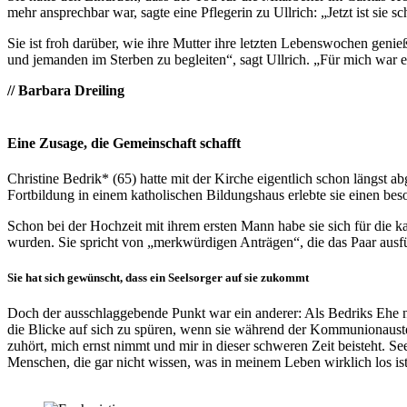
mehr ansprechbar war, sagte eine Pflegerin zu Ullrich: „Jetzt ist s
Sie ist froh darüber, wie ihre Mutter ihre letzten Lebenswochen geni
und jemanden im Sterben zu begleiten“, sagt Ullrich. „Für mich war 
// Barbara Dreiling
Eine Zusage, die Gemeinschaft schafft
Christine Bedrik* (65) hatte mit der Kirche eigentlich schon längst ab
Fortbildung in einem katholischen Bildungshaus erlebte sie einen bes
Schon bei der Hochzeit mit ihrem ersten Mann habe sie sich für die k
wurden. Sie spricht von „merkwürdigen Anträgen“, die das Paar ausf
Sie hat sich gewünscht, dass ein Seelsorger auf sie zukommt
Doch der ausschlaggebende Punkt war ein anderer: Als Bedriks Ehe n
die Blicke auf sich zu spüren, wenn sie während der Kommunionausteil
zuhört, mich ernst nimmt und mir in dieser schweren Zeit beisteht. See
Menschen, die gar nicht wissen, was in meinem Leben wirklich los is