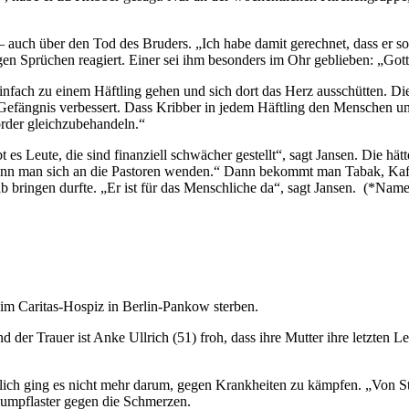
uch über den Tod des Bruders. „Ich habe damit gerechnet, dass er sow
igen Sprüchen reagiert. Einer sei ihm besonders im Ohr geblieben: „Go
nfach zu einem Häftling gehen und sich dort das Herz ausschütten. Die
 Gefängnis verbessert. Dass Kribber in jedem Häftling den Menschen und 
örder gleichzubehandeln.“
es Leute, die sind finanziell schwächer gestellt“, sagt Jansen. Die hätt
ann man sich an die Pastoren wenden.“ Dann bekommt man Tabak, Kaffe
 bringen durfte. „Er ist für das Menschliche da“, sagt Jansen. (*Name
rt im Caritas-Hospiz in Berlin-Pankow sterben.
nd der Trauer ist Anke Ullrich (51) froh, dass ihre Mutter ihre letzten
tzlich ging es nicht mehr darum, gegen Krankheiten zu kämpfen. „Von S
iumpflaster gegen die Schmerzen.