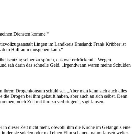
u meinen Diensten komme.“
ustizvollzugsanstalt Lingen im Landkreis Emsland; Frank Kribber ist
aus dem Haftraum rausgehen kann.“
eiheitsentzug selber zu spüren, das war erdrückend.“ Wegen
g“ und sah darin das schnelle Geld. „Irgendwann waren meine Schulden
 an ihrem Drogenkonsum schuld sei. „Aber man kann sich auch alles
 die die Drogen bei ihm gekauft haben, aber auch an sich selbst. Denn
enommen, noch Zeit mit ihm zu verbringen“, sagt Jansen.
r in dieser Zeit nicht mehr, obwohl ihm die Kirche im Gefängnis eine
in der sie spielen oder mal einen Film schauen, nahm Jansen weiter