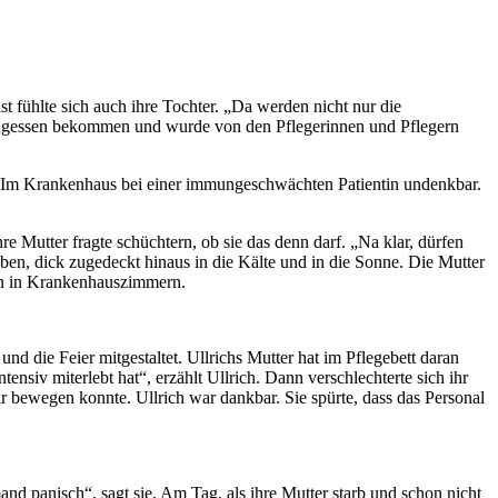
fühlte sich auch ihre Tochter. „Da werden nicht nur die
ittagessen bekommen und wurde von den Pflegerinnen und Pflegern
 Im Krankenhaus bei einer immungeschwächten Patientin undenkbar.
re Mutter fragte schüchtern, ob sie das denn darf. „Na klar, dürfen
aben, dick zugedeckt hinaus in die Kälte und in die Sonne. Die Mutter
hen in Krankenhauszimmern.
nd die Feier mitgestaltet. Ullrichs Mutter hat im Pflegebett daran
siv miterlebt hat“, erzählt Ullrich. Dann verschlechterte sich ihr
r bewegen konnte. Ullrich war dankbar. Sie spürte, dass das Personal
nd panisch“, sagt sie. Am Tag, als ihre Mutter starb und schon nicht