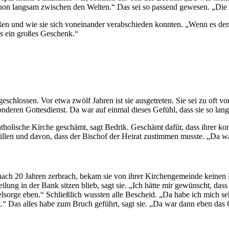
ie schon langsam zwischen den Welten.“ Das sei so passend gewesen. „D
eßen und wie sie sich voneinander verabschieden konnten. „Wenn es den
es ein großes Geschenk.“
geschlossen. Vor etwa zwölf Jahren ist sie ausgetreten. Sie sei zu oft vo
onderen Gottesdienst. Da war auf einmal dieses Gefühl, dass sie so lan
atholische Kirche geschämt, sagt Bedrik. Geschämt dafür, dass ihrer ko
üllen und davon, dass der Bischof der Heirat zustimmen musste. „Da wa
ach 20 Jahren zerbrach, bekam sie von ihrer Kirchengemeinde keinen 
ung in der Bank sitzen blieb, sagt sie. „Ich hätte mir gewünscht, dass
lsorge eben.“ Schließlich wussten alle Bescheid. „Da habe ich mich sehr
t.“ Das alles habe zum Bruch geführt, sagt sie. „Da war dann eben das 