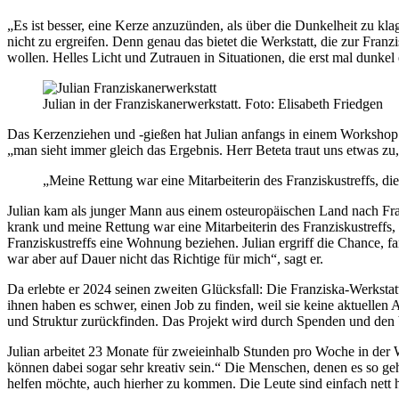
„Es ist besser, eine Kerze anzuzünden, als über die Dunkelheit zu kla
nicht zu ergreifen. Denn genau das bietet die Werkstatt, die zur Fran
wollen. Helles Licht und Zutrauen in Situationen, die erst mal dunkel
Julian in der Franziskanerwerkstatt. Foto: Elisabeth Friedgen
Das Kerzenziehen und -gießen hat Julian anfangs in einem Workshop g
„man sieht immer gleich das Ergebnis. Herr Beteta traut uns etwas zu
„Meine Rettung war eine Mitarbeiterin des Franziskustreffs, di
Julian kam als junger Mann aus einem osteuropäischen Land nach Fran
krank und meine Rettung war eine Mitarbeiterin des Franziskustreffs,
Franziskustreffs eine Wohnung beziehen. Julian ergriff die Chance, f
war aber auf Dauer nicht das Richtige für mich“, sagt er.
Da erlebte er 2024 seinen zweiten Glücksfall: Die Franziska-Werkstat
ihnen haben es schwer, einen Job zu finden, weil sie keine aktuellen
und Struktur zurückfinden. Das Projekt wird durch Spenden und den V
Julian arbeitet 23 Monate für zweieinhalb Stunden pro Woche in der W
können dabei sogar sehr kreativ sein.“ Die Menschen, denen es so geh
helfen möchte, auch hierher zu kommen. Die Leute sind einfach nett h