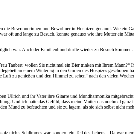
den die Bewohnerinnen und Bewohner in Hospizen genannt. Wie ein Gast 
e war oft und lange zu Besuch, konnte genauso wie ihre Mutter ein M
öglich war. Auch der Familienhund durfte wieder zu Besuch kommen.
 Frau Taubert, wollen Sie nicht mal ein Bier trinken mit Ihrem Mann?“ Ih
m Pflegebett an einem Wintertag in den Garten des Hospizes geschoben h
ische Luft zu genießen und den Himmel zu sehen“ nach den vielen Woc
aben Ullrich und ihr Vater ihre Gitarre und Mundharmonika mitgebracht u
ng. Und ich hatte das Gefühl, dass meine Mutter das nochmal ganz inten
n Mund zu befeuchten und sie zu lagern, als sie sich selbst nicht meh
Hospiz nichts Schlimmes war, sondern ein Teil des Lebens. „Da war niema