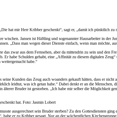
„Die hat mir Herr Kribber geschenkt“, sagt er, „damit ich pünktlich z
ure wischen. Jansen ist Häftling und sogenannter Hausarbeiter in der J
gt Jansen. „Dass man wegen dieser Dienste einfach, wenn man möchte, 
nte das zwar aus dem Fernsehen, aber da mittendrin zu sein und den Fr
 ab. Er habe Schulden gehabt, eine „Affinität zu diesem digitalen Zeu
h weitergemacht habe.“
ss seine Kunden das Zeug auch woanders gekauft hätten, dass er nicht
r wirklich leidtut, was ich getan habe.“ Dabei denkt er an die Menschen,
n älterer Bruder ist gestorben. „Ich habe mir selber die Möglichkeit g
eschenkt hat. Foto: Jasmin Lobert
musste ausgerechnet sein Bruder sterben? Zu den Gottesdiensten ging e
 habe er zu Kribber gesagt. Nur an der wöchentlichen Kirchengruppe, 