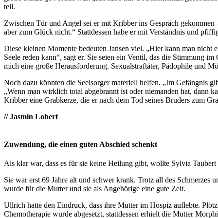
teil.
Zwischen Tür und Angel sei er mit Kribber ins Gespräch gekommen – a
aber zum Glück nicht.“ Stattdessen habe er mit Verständnis und pfiff
Diese kleinen Momente bedeuten Jansen viel. „Hier kann man nicht ei
Seele reden kann“, sagt er. Sie seien ein Ventil, das die Stimmung im
mich eine große Herausforderung. Sexualstraftäter, Pädophile und M
Noch dazu könnten die Seelsorger materiell helfen. „Im Gefängnis gibt 
„Wenn man wirklich total abgebrannt ist oder niemanden hat, dann k
Kribber eine Grabkerze, die er nach dem Tod seines Bruders zum Grab
// Jasmin Lobert
Zuwendung, die einen guten Abschied schenkt
Als klar war, dass es für sie keine Heilung gibt, wollte Sylvia Taube
Sie war erst 69 Jahre alt und schwer krank. Trotz all des Schmerzes u
wurde für die Mutter und sie als Angehörige eine gute Zeit.
Ullrich hatte den Eindruck, dass ihre Mutter im Hospiz auflebte. Plö
Chemotherapie wurde abgesetzt, stattdessen erhielt die Mutter Morph