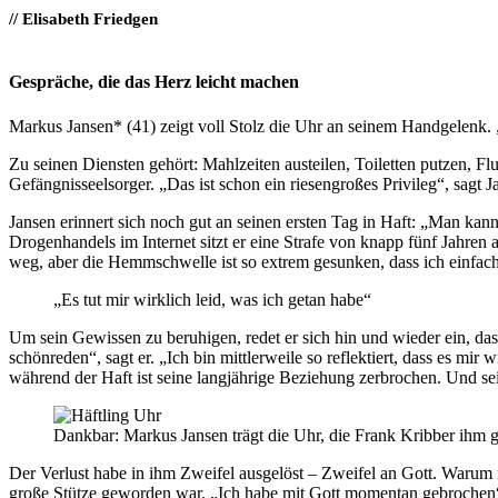
// Elisabeth Friedgen
Gespräche, die das Herz leicht machen
Markus Jansen* (41) zeigt voll Stolz die Uhr an seinem Handgelenk. 
Zu seinen Diensten gehört: Mahlzeiten austeilen, Toiletten putzen, Fl
Gefängnisseelsorger. „Das ist schon ein riesengroßes Privileg“, sa
Jansen erinnert sich noch gut an seinen ersten Tag in Haft: „Man kan
Drogenhandels im Internet sitzt er eine Strafe von knapp fünf Jahren
weg, aber die Hemmschwelle ist so extrem gesunken, dass ich einfac
„Es tut mir wirklich leid, was ich getan habe“
Um sein Gewissen zu beruhigen, redet er sich hin und wieder ein, da
schönreden“, sagt er. „Ich bin mittlerweile so reflektiert, dass es mi
während der Haft ist seine langjährige Beziehung zerbrochen. Und sei
Dankbar: Markus Jansen trägt die Uhr, die Frank Kribber ihm g
Der Verlust habe in ihm Zweifel ausgelöst – Zweifel an Gott. Warum 
große Stütze geworden war. „Ich habe mit Gott momentan gebrochen“,