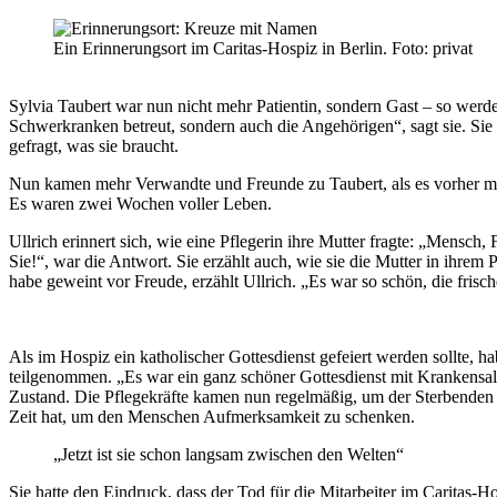
Ein Erinnerungsort im Caritas-Hospiz in Berlin. Foto: privat
Sylvia Taubert war nun nicht mehr Patientin, sondern Gast – so wer
Schwerkranken betreut, sondern auch die Angehörigen“, sagt sie. Si
gefragt, was sie braucht.
Nun kamen mehr Verwandte und Freunde zu Taubert, als es vorher m
Es waren zwei Wochen voller Leben.
Ullrich erinnert sich, wie eine Pflegerin ihre Mutter fragte: „Mensch,
Sie!“, war die Antwort. Sie erzählt auch, wie sie die Mutter in ihre
habe geweint vor Freude, erzählt Ullrich. „Es war so schön, die fr
Als im Hospiz ein katholischer Gottesdienst gefeiert werden sollte, h
teilgenommen. „Es war ein ganz schöner Gottesdienst mit Krankensalbu
Zustand. Die Pflegekräfte kamen nun regelmäßig, um der Sterbenden de
Zeit hat, um den Menschen Aufmerksamkeit zu schenken.
„Jetzt ist sie schon langsam zwischen den Welten“
Sie hatte den Eindruck, dass der Tod für die Mitarbeiter im Caritas-