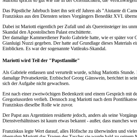
Mariotti spricht so gut wie nie in der Öffentlichkeit; die Verschwiegenh
Das Päpstliche Jahrbuch listet ihn seit elf Jahren als "Aiutante di C
Franziskus aus den Diensten seines Vorgängers Benedikt XVI. übern
Dabei ist Mariotti eigentlich per Zufall und als Quereinsteiger ins u
Skandal den Apostolischen Palast erschütterte.
Der damalige Kammerdiener Paolo Gabriele hatte, wie er später vor G
Gianluigi Nuzzi gegeben. Der hatte auf Grundlage dieses Materials e
Einblicken. Es war der sogenannte Vatileaks-Skandal.
Mariotti wird Teil der "Papstfamilie"
Als Gabriele entlassen und verurteilt wurde, schlug Mariottis Stund
damalige Privatsekretär, Erzbischof Georg Gänswein, berichtet in sei
sich der Aufgabe nicht gewachsen.
Erst nach einer zweiwöchigen Bedenkzeit und einem Gespräch mit dem
Gregoriusorden verlieh. Dennoch zog Mariotti nach dem Pontifikatswe
Franziskus dieselbe Rolle wie zuvor.
Der Papst aus Argentinien residierte jedoch, anders als seine Vorgäng
Dienstverhältnisses ist kaum etwas bekannt - außer, dass manches weni
Franziskus legte Wert darauf, alles Höfische zu überwinden und viele
übernahm Mariotti das Tragen der Tasche; sie wurde bald zu seinem