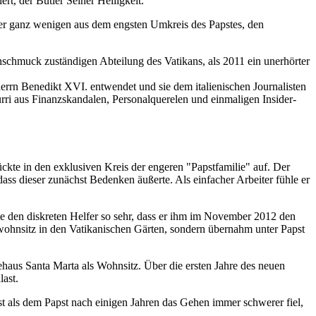
ert, der Butler Seiner Heiligkeit.
r der ganz wenigen aus dem engsten Umkreis des Papstes, den
menschmuck zuständigen Abteilung des Vatikans, als 2011 ein unerhörter
errn Benedikt XVI. entwendet und sie dem italienischen Journalisten
rri aus Finanzskandalen, Personalquerelen und einmaligen Insider-
kte in den exklusiven Kreis der engeren "Papstfamilie" auf. Der
ass dieser zunächst Bedenken äußerte. Als einfacher Arbeiter fühle er
e den diskreten Helfer so sehr, dass er ihm im November 2012 den
wohnsitz in den Vatikanischen Gärten, sondern übernahm unter Papst
tehaus Santa Marta als Wohnsitz. Über die ersten Jahre des neuen
last.
rst als dem Papst nach einigen Jahren das Gehen immer schwerer fiel,