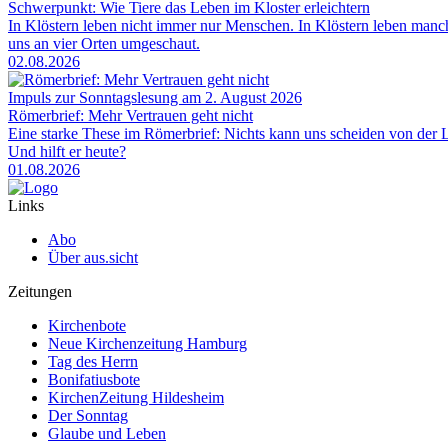
Schwerpunkt: Wie Tiere das Leben im Kloster erleichtern
In Klöstern leben nicht immer nur Menschen. In Klöstern leben man
uns an vier Orten umgeschaut.
02.08.2026
Impuls zur Sonntagslesung am 2. August 2026
Römerbrief: Mehr Vertrauen geht nicht
Eine starke These im Römerbrief: Nichts kann uns scheiden von der Li
Und hilft er heute?
01.08.2026
Links
Abo
Über aus.sicht
Zeitungen
Kirchenbote
Neue Kirchenzeitung Hamburg
Tag des Herrn
Bonifatiusbote
KirchenZeitung Hildesheim
Der Sonntag
Glaube und Leben