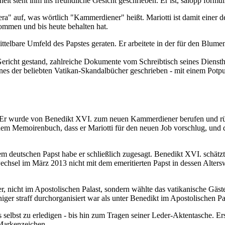
eit steht ihm ins freundliche Gesicht geschrieben. Er ist, salopp formuli
amera" auf, was wörtlich "Kammerdiener" heißt. Mariotti ist damit eine
ommen und bis heute behalten hat.
nmittelbare Umfeld des Papstes geraten. Er arbeitete in der für den Blu
ericht gestand, zahlreiche Dokumente vom Schreibtisch seines Diensth
ines der beliebten Vatikan-Skandalbücher geschrieben - mit einem Potpu
e. Er wurde von Benedikt XVI. zum neuen Kammerdiener berufen und rüc
nem Memoirenbuch, dass er Mariotti für den neuen Job vorschlug, und d
 deutschen Papst habe er schließlich zugesagt. Benedikt XVI. schätzt
chsel im März 2013 nicht mit dem emeritierten Papst in dessen Alters
er, nicht im Apostolischen Palast, sondern wählte das vatikanische Gäs
ger straff durchorganisiert war als unter Benedikt im Apostolischen Pa
s selbst zu erledigen - bis hin zum Tragen seiner Leder-Aktentasche. E
 Markenzeichen.