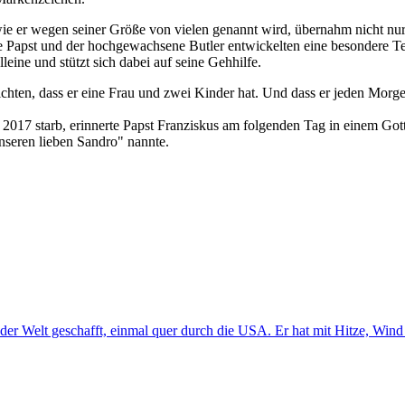
ie er wegen seiner Größe von vielen genannt wird, übernahm nicht nur 
 Papst und der hochgewachsene Butler entwickelten eine besondere Tech
leine und stützt sich dabei auf seine Gehhilfe.
erichten, dass er eine Frau und zwei Kinder hat. Und dass er jeden Mo
li 2017 starb, erinnerte Papst Franziskus am folgenden Tag in einem Got
nseren lieben Sandro" nannte.
der Welt geschafft, einmal quer durch die USA. Er hat mit Hitze, Win