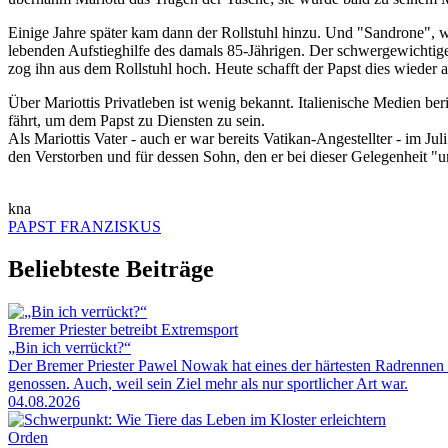
Einige Jahre später kam dann der Rollstuhl hinzu. Und "Sandrone", w
lebenden Aufstieghilfe des damals 85-Jährigen. Der schwergewichtige
zog ihn aus dem Rollstuhl hoch. Heute schafft der Papst dies wieder al
Über Mariottis Privatleben ist wenig bekannt. Italienische Medien b
fährt, um dem Papst zu Diensten zu sein.
Als Mariottis Vater - auch er war bereits Vatikan-Angestellter - im Ju
den Verstorben und für dessen Sohn, den er bei dieser Gelegenheit "u
kna
PAPST FRANZISKUS
Beliebteste Beiträge
Bremer Priester betreibt Extremsport
„Bin ich verrückt?“
Der Bremer Priester Pawel Nowak hat eines der härtesten Radrennen 
genossen. Auch, weil sein Ziel mehr als nur sportlicher Art war.
04.08.2026
Orden