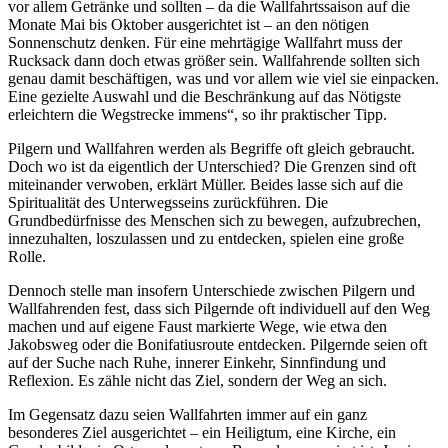
vor allem Getränke und sollten – da die Wallfahrtssaison auf die
Monate Mai bis Oktober ausgerichtet ist – an den nötigen
Sonnenschutz denken. Für eine mehrtägige Wallfahrt muss der
Rucksack dann doch etwas größer sein. Wallfahrende sollten sich
genau damit beschäftigen, was und vor allem wie viel sie einpacken.
Eine gezielte Auswahl und die Beschränkung auf das Nötigste
erleichtern die Wegstrecke immens“, so ihr praktischer Tipp.
Pilgern und Wallfahren werden als Begriffe oft gleich gebraucht.
Doch wo ist da eigentlich der Unterschied? Die Grenzen sind oft
miteinander verwoben, erklärt Müller. Beides lasse sich auf die
Spiritualität des Unterwegsseins zurückführen. Die
Grundbedürfnisse des Menschen sich zu bewegen, aufzubrechen,
innezuhalten, loszulassen und zu entdecken, spielen eine große
Rolle.
Dennoch stelle man insofern Unterschiede zwischen Pilgern und
Wallfahrenden fest, dass sich Pilgernde oft individuell auf den Weg
machen und auf eigene Faust markierte Wege, wie etwa den
Jakobsweg oder die Bonifatiusroute entdecken. Pilgernde seien oft
auf der Suche nach Ruhe, innerer Einkehr, Sinnfindung und
Reflexion. Es zähle nicht das Ziel, sondern der Weg an sich.
Im Gegensatz dazu seien Wallfahrten immer auf ein ganz
besonderes Ziel ausgerichtet – ein Heiligtum, eine Kirche, ein