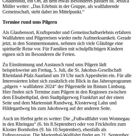
Gnadenbild, ein Ort, an dem etwas Besonderes passiert ist. Jessica
Müller weiter: „Das Erlebnis in der Gruppe, als wallfahrende
Gemeinschaft, steht dabei im Mittelpunkt.“
Termine rund ums Pilgern
Als Glaubensort, Kraftspender und Gemeinschaftserlebnis erfahren
Wallfahrten und Pilgerreisen wieder mehr Aufmerksamkeit. Gerade
jetzt, in den Sommermonaten, nehmen sich viele Gläubige eine
spirituelle Reise vor. Für Familien mit schulpflichtigen Kindern
eignen sich im Besonderen die Ferien.
Zu Einstimmung und Austausch rund ums Pilgern lädt
beispielsweise am Freitag, 5. Juli, die St. Jakobus-Gesellschaft
Rheinland-Pfalz-Saarland um 19 Uhr nach Appenheim ein. Für alle
Interessierten lohnt sich zusätzlich ein Blick in das Jahresprogramm
„pilgern + wallfahren 2024“ der Pilgerstelle im Bistum Limburg.
Hier finden sich Termine zum Pilgern in den Regionen zwischen
dem Elisabethpfad, dem Stadtpilgerweg Frankfurt auf der einen
Seite und dem Marienstatt Rundweg, Klosterweg Lahn und
Hildegardweg bis zum Jakobsweg auf der anderen Seite.
Auch im Herbst geht es weiter: Die „Fußwallfahrt vom Wonnegau
in den Rheingau“ (6. bis 8.September) oder von Frickhofen zum
Kloster Bornhofen (9. bis 10.September), ebenfalls als
Fußprozession. Die Marienthal-Wallfahrt findet am 21. September