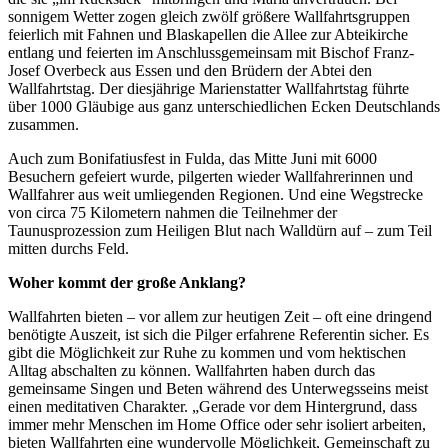
sonnigem Wetter zogen gleich zwölf größere Wallfahrtsgruppen
feierlich mit Fahnen und Blaskapellen die Allee zur Abteikirche
entlang und feierten im Anschlussgemeinsam mit Bischof Franz-
Josef Overbeck aus Essen und den Brüdern der Abtei den
Wallfahrtstag. Der diesjährige Marienstatter Wallfahrtstag führte
über 1000 Gläubige aus ganz unterschiedlichen Ecken Deutschlands
zusammen.
Auch zum Bonifatiusfest in Fulda, das Mitte Juni mit 6000
Besuchern gefeiert wurde, pilgerten wieder Wallfahrerinnen und
Wallfahrer aus weit umliegenden Regionen. Und eine Wegstrecke
von circa 75 Kilometern nahmen die Teilnehmer der
Taunusprozession zum Heiligen Blut nach Walldürn auf – zum Teil
mitten durchs Feld.
Woher kommt der große Anklang?
Wallfahrten bieten – vor allem zur heutigen Zeit – oft eine dringend
benötigte Auszeit, ist sich die Pilger erfahrene Referentin sicher. Es
gibt die Möglichkeit zur Ruhe zu kommen und vom hektischen
Alltag abschalten zu können. Wallfahrten haben durch das
gemeinsame Singen und Beten während des Unterwegsseins meist
einen meditativen Charakter. „Gerade vor dem Hintergrund, dass
immer mehr Menschen im Home Office oder sehr isoliert arbeiten,
bieten Wallfahrten eine wundervolle Möglichkeit, Gemeinschaft zu