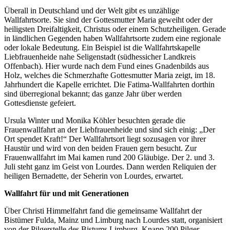
Überall in Deutschland und der Welt gibt es unzählige
Wallfahrtsorte. Sie sind der Gottesmutter Maria geweiht oder der
heiligsten Dreifaltigkeit, Christus oder einem Schutzheiligen. Gerade
in ländlichen Gegenden haben Wallfahrtsorte zudem eine regionale
oder lokale Bedeutung. Ein Beispiel ist die Wallfahrtskapelle
Liebfrauenheide nahe Seligenstadt (südhessicher Landkreis
Offenbach). Hier wurde nach dem Fund eines Gnadenbilds aus
Holz, welches die Schmerzhafte Gottesmutter Maria zeigt, im 18.
Jahrhundert die Kapelle errichtet. Die Fatima-Wallfahrten dorthin
sind überregional bekannt; das ganze Jahr über werden
Gottesdienste gefeiert.
Ursula Winter und Monika Köhler besuchten gerade die
Frauenwallfahrt an der Liebfrauenheide und sind sich einig: „Der
Ort spendet Kraft!“ Der Wallfahrtsort liegt sozusagen vor ihrer
Haustür und wird von den beiden Frauen gern besucht. Zur
Frauenwallfahrt im Mai kamen rund 200 Gläubige. Der 2. und 3.
Juli steht ganz im Geist von Lourdes. Dann werden Reliquien der
heiligen Bernadette, der Seherin von Lourdes, erwartet.
Wallfahrt für und mit Generationen
Über Christi Himmelfahrt fand die gemeinsame Wallfahrt der
Bistümer Fulda, Mainz und Limburg nach Lourdes statt, organisiert
von der Pilgerstelle des Bistums Limburg. Knapp 200 Pilger