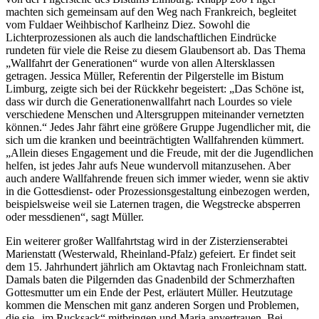
machten sich gemeinsam auf den Weg nach Frankreich, begleitet
vom Fuldaer Weihbischof Karlheinz Diez. Sowohl die
Lichterprozessionen als auch die landschaftlichen Eindrücke
rundeten für viele die Reise zu diesem Glaubensort ab. Das Thema
„Wallfahrt der Generationen“ wurde von allen Altersklassen
getragen. Jessica Müller, Referentin der Pilgerstelle im Bistum
Limburg, zeigte sich bei der Rückkehr begeistert: „Das Schöne ist,
dass wir durch die Generationenwallfahrt nach Lourdes so viele
verschiedene Menschen und Altersgruppen miteinander vernetzten
können.“ Jedes Jahr fährt eine größere Gruppe Jugendlicher mit, die
sich um die kranken und beeinträchtigten Wallfahrenden kümmert.
„Allein dieses Engagement und die Freude, mit der die Jugendlichen
helfen, ist jedes Jahr aufs Neue wundervoll mitanzusehen. Aber
auch andere Wallfahrende freuen sich immer wieder, wenn sie aktiv
in die Gottesdienst- oder Prozessionsgestaltung einbezogen werden,
beispielsweise weil sie Laternen tragen, die Wegstrecke absperren
oder messdienen“, sagt Müller.
Ein weiterer großer Wallfahrtstag wird in der Zisterzienserabtei
Marienstatt (Westerwald, Rheinland-Pfalz) gefeiert. Er findet seit
dem 15. Jahrhundert jährlich am Oktavtag nach Fronleichnam statt.
Damals baten die Pilgernden das Gnadenbild der Schmerzhaften
Gottesmutter um ein Ende der Pest, erläutert Müller. Heutzutage
kommen die Menschen mit ganz anderen Sorgen und Problemen,
die sie „im Rucksack“ mitbringen und Maria anvertrauen. Bei