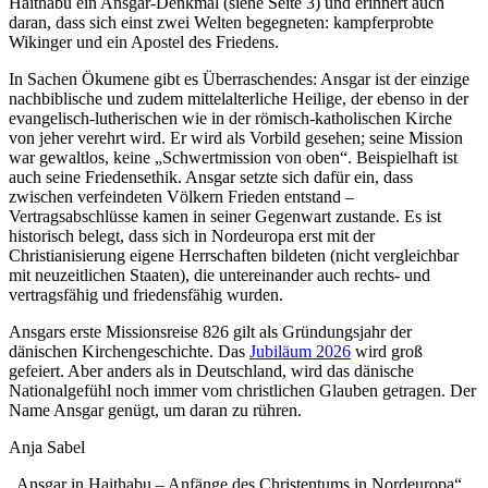
Haithabu ein Ansgar-Denkmal (siehe Seite 3) und erinnert auch
daran, dass sich einst zwei Welten begegneten: kampferprobte
Wikinger und ein Apostel des Friedens.
In Sachen Ökumene gibt es Überraschendes: Ansgar ist der einzige
nachbiblische und zudem mittelalterliche Heilige, der ebenso in der
evangelisch-lutherischen wie in der römisch-katholischen Kirche
von jeher verehrt wird. Er wird als Vorbild gesehen; seine Mission
war gewaltlos, keine „Schwertmission von oben“. Beispielhaft ist
auch seine Friedensethik. Ansgar setzte sich dafür ein, dass
zwischen verfeindeten Völkern Frieden entstand –
Vertragsabschlüsse kamen in seiner Gegenwart zustande. Es ist
historisch belegt, dass sich in Nordeuropa erst mit der
Christianisierung eigene Herrschaften bildeten (nicht vergleichbar
mit neuzeitlichen Staaten), die untereinander auch rechts- und
vertragsfähig und friedensfähig wurden.
Ansgars erste Missionsreise 826 gilt als Gründungsjahr der
dänischen Kirchengeschichte. Das
Jubiläum 2026
wird groß
gefeiert. Aber anders als in Deutschland, wird das dänische
Nationalgefühl noch immer vom christlichen Glauben getragen. Der
Name Ansgar genügt, um daran zu rühren.
Anja Sabel
„Ansgar in Haithabu – Anfänge des Christentums in Nordeuropa“