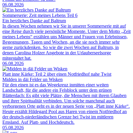
06.08.2026
Sommerserie: Zeit meines Lebens Teil 6
Ein herzliches Danke auf Baltrum
In diesen Wochen nehmen wir Sie in unserer Sommerserie mit auf
eine Reise durch viele persönliche Momente. Unter dem Motto „Zeit
meines Lebens“ erzählen uns Männer und Frauen von Erlebnissen,
Begegnungen, Tagen und Wochen, an die sie noch immer sehr
gerne zurückdenken. So wie die zwei Wochen auf Baltrum, in
denen Carolina Holzer Angebote in der Urlauberseelsorge
mitgestaltet hat.
06.08.2026
Platt inne Kärke: Teil 2 über einen Notfriedhof nahe Twist
Midden in däi Felder un Wisken
Für den einen ist es das Wegekreuz inmitten einer weiten
Landschaft, für die andere ein Felsblock unter dem grünen
Blätterdach: Es gibt viele Plätze, die Menschen mit ihrem Glauben
und ihrer Spiritualität verbinden. Um solche manchmal auch
verborgenen Orte geht es in der neuen Serie von „Platt inne Kärke“.
Heute erzählt Hildegard Pool aus Haren von einem Notfriedhof an
der deutsch-niederländischen Grenze bei Twist im mittleren
Emsland. Auf Platt- und Hochdeutsch.
05.08.2026