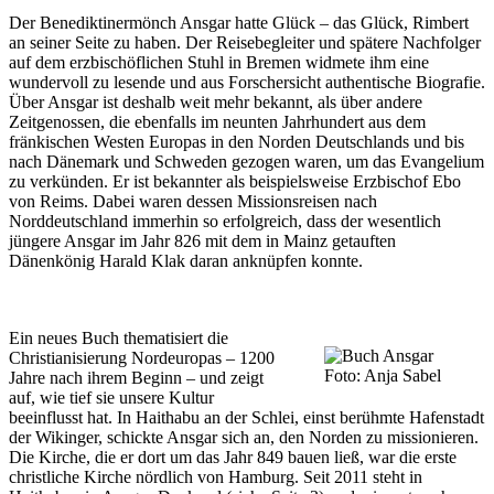
Der Benediktinermönch Ansgar hatte Glück – das Glück, Rimbert
an seiner Seite zu haben. Der Reisebegleiter und spätere Nachfolger
auf dem erzbischöflichen Stuhl in Bremen widmete ihm eine
wundervoll zu lesende und aus Forschersicht authentische Biografie.
Über Ansgar ist deshalb weit mehr bekannt, als über andere
Zeitgenossen, die ebenfalls im neunten Jahrhundert aus dem
fränkischen Westen Europas in den Norden Deutschlands und bis
nach Dänemark und Schweden gezogen waren, um das Evangelium
zu verkünden. Er ist bekannter als beispielsweise Erzbischof Ebo
von Reims. Dabei waren dessen Missionsreisen nach
Norddeutschland immerhin so erfolgreich, dass der wesentlich
jüngere Ansgar im Jahr 826 mit dem in Mainz getauften
Dänenkönig Harald Klak daran anknüpfen konnte.
Ein neues Buch thematisiert die
Christianisierung Nordeuropas – 1200
Foto: Anja Sabel
Jahre nach ihrem Beginn – und zeigt
auf, wie tief sie unsere Kultur
beeinflusst hat. In Haithabu an der Schlei, einst berühmte Hafenstadt
der Wikinger, schickte Ansgar sich an, den Norden zu missionieren.
Die Kirche, die er dort um das Jahr 849 bauen ließ, war die erste
christliche Kirche nördlich von Hamburg. Seit 2011 steht in