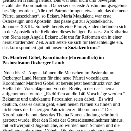
geistlichen Haltung heraus. Das war sehr dicht und bewegend“,
erzählt die Koordinatorin. Dabei sei das erste Abstimmungsergebnis
bestätigt worden. „Alle drei Patrone bringen etwas mit, das die neue
Pfarrei auszeichnet“, so Eckart. Maria Magdalena war erste
Osterzeugin und Apostelin, das passe gut zur Apostelkirche.
Johannes XXIII.: So heißt bereits eine Pfarrei, zudem befinden sich
in der Apostelkirche Reliquien dieses heiligen Papstes. Zu Katharina
von Siena sagt Angela Eckart: „Sie trat für Reformen ein in einer
herausfordernden Zeit. Auch setzte sie sich für Benachteiligte ein,
das korrespondiert gut mit unserem
Sozialzentrum.“
Dr. Manfred Göbel, Koordinator (ehrenamtlich) im
Pastoralraum Otzberger Land:
Noch bis 31. August können die Menschen im Pastoralraum
Otzberger Land Namen für eine neue Pfarrei vorschlagen.
Koordinator Manfred Göbel ist bereits jetzt beeindruckt von der
Vielfalt der Vorschläge und von der Breite, in der das Thema
aufgenommen wurde. „Es dürften an die 140 Vorschläge werden.“
Bekannte und unbekannte Patrozinien seien dabei. „Es wird
deutlich, dass es darum geht, einen neuen Namen zu finden und
nicht eines der bisherigen Patrozinien zu übernehmen.“ Der
Koordinator betont, dass das Thema Namensfindung sehr breit
gestreut wurde, über den Kreis der Gottesdienstteilnehmer hinaus,
mit Schwerpunkt Jugendliche, so wurden auch Schulen und die
Firmlinge einbezogen. Göbel: „Die Suche nach einem neuen