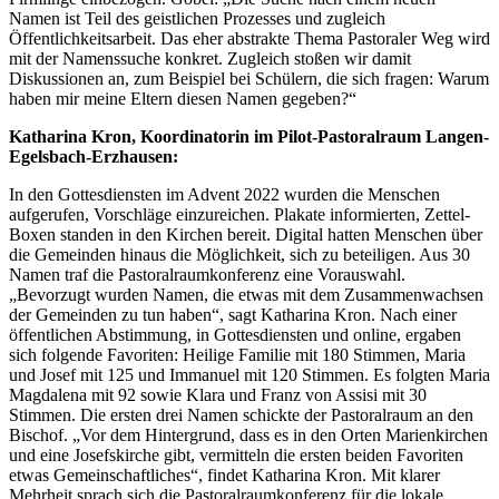
Namen ist Teil des geistlichen Prozesses und zugleich
Öffentlichkeitsarbeit. Das eher abstrakte Thema Pastoraler Weg wird
mit der Namenssuche konkret. Zugleich stoßen wir damit
Diskussionen an, zum Beispiel bei Schülern, die sich fragen: Warum
haben mir meine Eltern diesen Namen gegeben?“
Katharina Kron, Koordinatorin im Pilot-Pastoralraum Langen-
Egelsbach-Erzhausen:
In den Gottesdiensten im Advent 2022 wurden die Menschen
aufgerufen, Vorschläge einzureichen. Plakate informierten, Zettel-
Boxen standen in den Kirchen bereit. Digital hatten Menschen über
die Gemeinden hinaus die Möglichkeit, sich zu beteiligen. Aus 30
Namen traf die Pastoralraumkonferenz eine Vorauswahl.
„Bevorzugt wurden Namen, die etwas mit dem Zusammenwachsen
der Gemeinden zu tun haben“, sagt Katharina Kron. Nach einer
öffentlichen Abstimmung, in Gottesdiensten und online, ergaben
sich folgende Favoriten: Heilige Familie mit 180 Stimmen, Maria
und Josef mit 125 und Immanuel mit 120 Stimmen. Es folgten Maria
Magdalena mit 92 sowie Klara und Franz von Assisi mit 30
Stimmen. Die ersten drei Namen schickte der Pastoralraum an den
Bischof. „Vor dem Hintergrund, dass es in den Orten Marienkirchen
und eine Josefskirche gibt, vermitteln die ersten beiden Favoriten
etwas Gemeinschaftliches“, findet Katharina Kron. Mit klarer
Mehrheit sprach sich die Pastoralraumkonferenz für die lokale