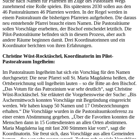
Suche nach Namen für Pfarreien im Zuge des Pastoralen Wegs
zunehmend eine Rolle spielen. Bis spätestens 2030 sollen aus den
46 Pastoralräumen 46 Pfarreien werden. In der Regel werden in
einem Pastoralraum die bisherigen Pfarreien aufgehoben. Die daraus
neu entstehende Pfarrei braucht einen Namen. Die Pastoralräume
sollen Vorschläge erarbeiten, der Bischof entscheidet letztlich. Die
Pilot-Pastoralräume befinden sich in diesem Prozess, aber auch
andere Räume beginnen damit. Drei Koordinatorinnen und ein
Koordinator berichten von ihren Erfahrungen.
Christine Wüst-Rocktäschel, Koordinatorin im Pilot-
Pastoralraum Ingelheim:
Im Pastoralraum Ingelheim hat sich ein Vorschlag für den Namen
durchgesetzt: Die neue Pfarrei soll St. Maria Magdalena heißen, die
Ortsbezeichnung soll Ingelheim lauten – so die Bitte an den Bischof.
„Das Votum für das Patrozinium war sehr deutlich“, sagt Christine
Wüst-Rocktäschel. Sie erläutert die Vorgehensweise der Suche: „Bis
Aschermittwoch konnten Vorschläge mit Begründung eingereicht
werden. Wir haben knapp 50 Namen und 17 Ortsbezeichnungen
erhalten.“ Die Vorschläge wurden in die Pastoralraumkonferenz zu
einer ersten Abstimmung gegeben. „Über die Favoriten konnten die
Menschen dann in 15 Gottesdiensten an allen Orten abstimmen.
Maria Magdalena lag mit fast 200 Stimmen klar vorn“, sagt die
Koordinatorin. Sie freut sich, dass Vorschläge aus allen Gemeinden