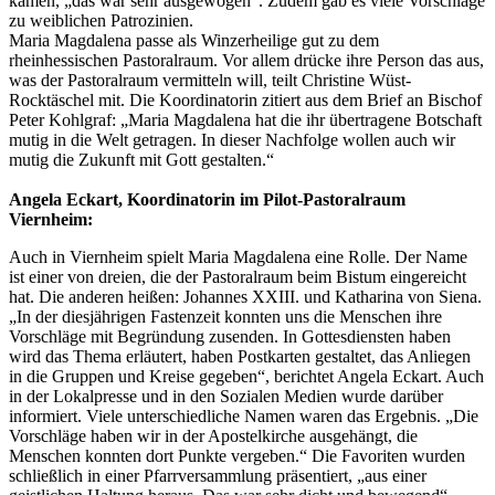
kamen, „das war sehr ausgewogen“. Zudem gab es viele Vorschläge
zu weiblichen Patrozinien.
Maria Magdalena passe als Winzerheilige gut zu dem
rheinhessischen Pastoralraum. Vor allem drücke ihre Person das aus,
was der Pastoralraum vermitteln will, teilt Christine Wüst-
Rocktäschel mit. Die Koordinatorin zitiert aus dem Brief an Bischof
Peter Kohlgraf: „Maria Magdalena hat die ihr übertragene Botschaft
mutig in die Welt getragen. In dieser Nachfolge wollen auch wir
mutig die Zukunft mit Gott gestalten.“
Angela Eckart, Koordinatorin im Pilot-Pastoralraum
Viernheim:
Auch in Viernheim spielt Maria Magdalena eine Rolle. Der Name
ist einer von dreien, die der Pastoralraum beim Bistum eingereicht
hat. Die anderen heißen: Johannes XXIII. und Katharina von Siena.
„In der diesjährigen Fastenzeit konnten uns die Menschen ihre
Vorschläge mit Begründung zusenden. In Gottesdiensten haben
wird das Thema erläutert, haben Postkarten gestaltet, das Anliegen
in die Gruppen und Kreise gegeben“, berichtet Angela Eckart. Auch
in der Lokalpresse und in den Sozialen Medien wurde darüber
informiert. Viele unterschiedliche Namen waren das Ergebnis. „Die
Vorschläge haben wir in der Apostelkirche ausgehängt, die
Menschen konnten dort Punkte vergeben.“ Die Favoriten wurden
schließlich in einer Pfarrversammlung präsentiert, „aus einer