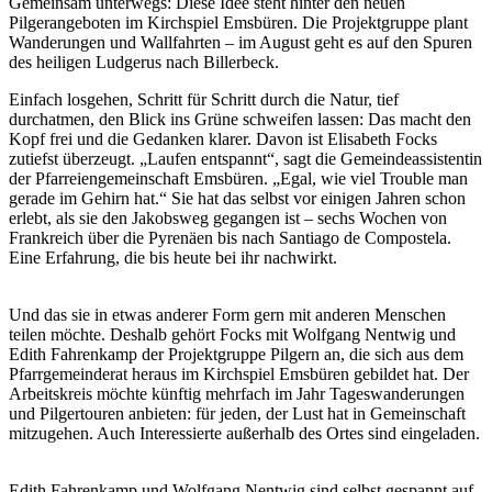
Gemeinsam unterwegs: Diese Idee steht hinter den neuen
Pilgerangeboten im Kirchspiel Emsbüren. Die Projektgruppe plant
Wanderungen und Wallfahrten – im August geht es auf den Spuren
des heiligen Ludgerus nach Billerbeck.
Einfach losgehen, Schritt für Schritt durch die Natur, tief
durchatmen, den Blick ins Grüne schweifen lassen: Das macht den
Kopf frei und die Gedanken klarer. Davon ist Elisabeth Focks
zutiefst überzeugt. „Laufen entspannt“, sagt die Gemeindeassistentin
der Pfarreiengemeinschaft Emsbüren. „Egal, wie viel Trouble man
gerade im Gehirn hat.“ Sie hat das selbst vor einigen Jahren schon
erlebt, als sie den Jakobsweg gegangen ist – sechs Wochen von
Frankreich über die Pyrenäen bis nach Santiago de Compostela.
Eine Erfahrung, die bis heute bei ihr nachwirkt.
Und das sie in etwas anderer Form gern mit anderen Menschen
teilen möchte. Deshalb gehört Focks mit Wolfgang Nentwig und
Edith Fahrenkamp der Projektgruppe Pilgern an, die sich aus dem
Pfarrgemeinderat heraus im Kirchspiel Emsbüren gebildet hat. Der
Arbeitskreis möchte künftig mehrfach im Jahr Tageswanderungen
und Pilgertouren anbieten: für jeden, der Lust hat in Gemeinschaft
mitzugehen. Auch Interessierte außerhalb des Ortes sind eingeladen.
Edith Fahrenkamp und Wolfgang Nentwig sind selbst gespannt auf