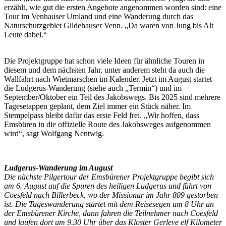
erzählt, wie gut die ersten Angebote angenommen worden sind: eine
Tour im Venhauser Umland und eine Wanderung durch das
Naturschutzgebiet Gildehauser Venn. „Da waren von Jung bis Alt
Leute dabei.“
Die Projektgruppe hat schon viele Ideen für ähnliche Touren in
diesem und dem nächsten Jahr, unter anderem steht da auch die
Wallfahrt nach Wietmarschen im Kalender. Jetzt im August startet
die Ludgerus-Wanderung (siehe auch „Termin“) und im
September/Oktober ein Teil des Jakobswegs. Bis 2025 sind mehrere
Tagesetappen geplant, dem Ziel immer ein Stück näher. Im
Stempelpass bleibt dafür das erste Feld frei. „Wir hoffen, dass
Emsbüren in die offizielle Route des Jakobsweges aufgenommen
wird“, sagt Wolfgang Nentwig.
Ludgerus-Wanderung im August
Die nächste Pilgertour der Emsbürener Projektgruppe begibt sich
am 6. August auf die Spuren des heiligen Ludgerus und führt von
Coesfeld nach Billerbeck, wo der Missionar im Jahr 809 gestorben
ist. Die Tageswanderung startet mit dem Reisesegen um 8 Uhr an
der Emsbürener Kirche, dann fahren die Teilnehmer nach Coesfeld
und laufen dort um 9.30 Uhr über das Kloster Gerleve elf Kilometer