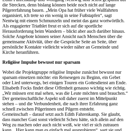
die Strecken, denn bislang können beide noch nicht auf lange
Pilgererfahrung bauen. „Mein Opa hat früher viele Wallfahrten
organisiert, ich trete so ein wenig in seine Fußstapfen“, sagt
Nentwig mit einem Schmunzeln und meint das ganz wortwörtlich.
Als engagierter Triathlet freut er sich auf die sportliche
Herausforderung beim Wandern – blickt aber auch darüber hinaus.
Solche Angebote können seiner Ansicht nach Menschen über die
gemeinsame Aktivität, über die Gespräche Seite an Seite, über
persönliche Kontakte vielleicht wieder näher an Gemeinde und
Kirche heranführen.
Religiöse Impulse bewusst nur sparsam
Wobei die Projektgruppe religiöse Impulse zunächst bewusst nur
sparsam einsetzen möchte: ein Reisesegen zu Beginn, ein Gebet
oder Lied unterwegs, bei einigen Touren ein Gottesdienst am Ende.
Elisabeth Focks findet diese Offenheit genauso wichtig wie richtig.
„Wir müssen erst mal sehen, was die Leute möchten und brauchen.“
Der gemeinschaftliche Aspekt soll daher zuerst im Mittelpunkt
stehen – und die Verbundenheit, die nach ihrer Erfahrung ganz
schnell zwischen Pilgerinnen und Pilgern entsteht.
Gemeinschaft – darauf setzt auch Edith Fahrenkamp. Sie glaubt,
dass mancher Gast sonst vielleicht Scheu hätte, sich allein auf den
Weg zu machen oder auch nicht weiß, wie viel er sich zutrauen
kann. „Hier kann man es einfach mal ausprobieren“, sagt sie und