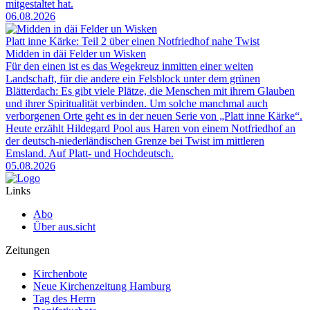
mitgestaltet hat.
06.08.2026
Platt inne Kärke: Teil 2 über einen Notfriedhof nahe Twist
Midden in däi Felder un Wisken
Für den einen ist es das Wegekreuz inmitten einer weiten
Landschaft, für die andere ein Felsblock unter dem grünen
Blätterdach: Es gibt viele Plätze, die Menschen mit ihrem Glauben
und ihrer Spiritualität verbinden. Um solche manchmal auch
verborgenen Orte geht es in der neuen Serie von „Platt inne Kärke“.
Heute erzählt Hildegard Pool aus Haren von einem Notfriedhof an
der deutsch-niederländischen Grenze bei Twist im mittleren
Emsland. Auf Platt- und Hochdeutsch.
05.08.2026
Links
Abo
Über aus.sicht
Zeitungen
Kirchenbote
Neue Kirchenzeitung Hamburg
Tag des Herrn