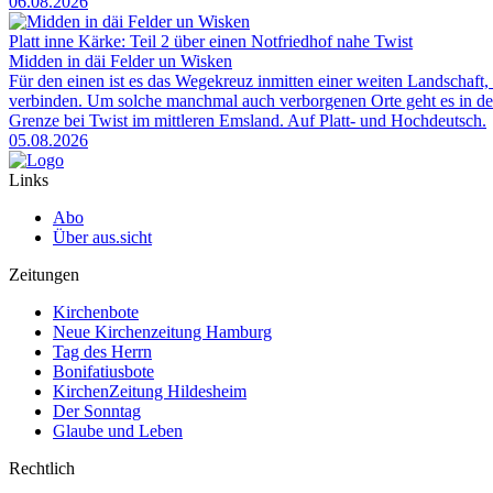
06.08.2026
Platt inne Kärke: Teil 2 über einen Notfriedhof nahe Twist
Midden in däi Felder un Wisken
Für den einen ist es das Wegekreuz inmitten einer weiten Landschaft, 
verbinden. Um solche manchmal auch verborgenen Orte geht es in der
Grenze bei Twist im mittleren Emsland. Auf Platt- und Hochdeutsch.
05.08.2026
Links
Abo
Über aus.sicht
Zeitungen
Kirchenbote
Neue Kirchenzeitung Hamburg
Tag des Herrn
Bonifatiusbote
KirchenZeitung Hildesheim
Der Sonntag
Glaube und Leben
Rechtlich