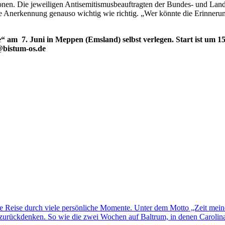
aktionen. Die jeweiligen Antisemitismusbeauftragten der Bundes- und L
nerkennung genauso wichtig wie richtig. „Wer könnte die Erinnerungsa
e“ am 7. Juni in Meppen (Emsland) selbst verlegen. Start ist um 1
@bistum-os.de
ne Reise durch viele persönliche Momente. Unter dem Motto „Zeit mei
rückdenken. So wie die zwei Wochen auf Baltrum, in denen Carolina H