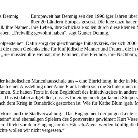
tja Demnig
Europaweit hat Demnig seit den 1990-iger Jahren übe
über 20 Ländern Europas gesetzt. Die Idee dazu hat er 
ll. Ihre Namen, ihre Leben, ihre Schicksale sollen durch diese kleine
haben. „Freiwillig gewohnt haben“, sagt Gunter Demnig.
tolpersteine“. Dafür sorgt der gleichnamige Initiativkreis, der sich 20
t die neuen Gedenksteine für fünf jüdische Männer und Frauen, die in d
. „Sie mussten ihre Heimat, ihre Familien, ihre Freunde, ihre Nachbarn,
er katholischen Marienhausschule aus – eine Einrichtung, in der in Mep
Nach einer Ausstellung über Anne Frank hatten sich die Schülerinnen u
men. Sie hatten Texte in dem Begleitheft des Initiativkreises in ande
. „Uns ist dabei aufgefallen, dass es für einige noch gar keinen Stolp
ch dem Krieg in Osnabrück gestorben ist. Wie für Käthe Blum (geb. Mey
ivkreis und die Stadtverwaltung. „Das Engagement der jungen Leute ist 
steine“ sind ehemaligen Spielern des Sportvereins gewidmet: Kurt Visse
n. Direkt vor dem Eingangstor der Hänsch-Arena werden künftig die kl
ichte wollen wir nicht vergessen.“