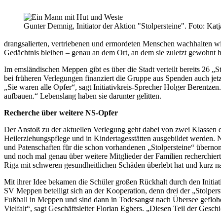
Gunter Demnig, Initiator der Aktion "Stolpersteine". Foto: Ka
drangsalierten, vertriebenen und ermordeten Menschen wachhalten wi
Gedächtnis bleiben – genau an dem Ort, an dem sie zuletzt gewohnt 
Im emsländischen Meppen gibt es über die Stadt verteilt bereits 26 „S
bei früheren Verlegungen finanziert die Gruppe aus Spenden auch jetz
„Sie waren alle Opfer“, sagt Initiativkreis-Sprecher Holger Berentzen
aufbauen.“ Lebenslang haben sie darunter gelitten.
Recherche über weitere NS-Opfer
Der Anstoß zu der aktuellen Verlegung geht dabei von zwei Klassen d
Heilerziehungspflege und in Kindertagesstätten ausgebildet werden. 
und Patenschaften für die schon vorhandenen „Stolpersteine“ übernom
und noch mal genau über weitere Mitglieder der Familien recherchiert
Riga mit schweren gesundheitlichen Schäden überlebt hat und kurz na
Mit ihrer Idee bekamen die Schüler großen Rückhalt durch den Initiat
SV Meppen beteiligt sich an der Kooperation, denn drei der „Stolper
Fußball in Meppen und sind dann in Todesangst nach Übersee geflohe
Vielfalt“, sagt Geschäftsleiter Florian Egbers. „Diesen Teil der Gesch