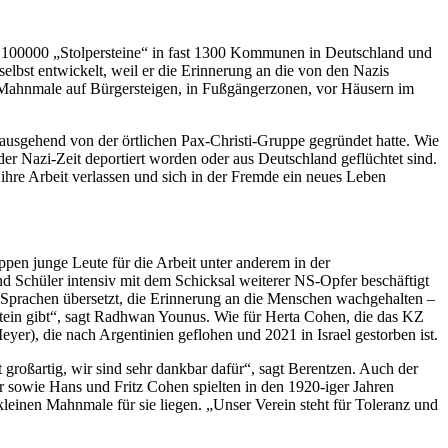
r 100000 „Stolpersteine“ in fast 1300 Kommunen in Deutschland und
selbst entwickelt, weil er die Erinnerung an die von den Nazis
n Mahnmale auf Bürgersteigen, in Fußgängerzonen, vor Häusern im
06 ausgehend von der örtlichen Pax-Christi-Gruppe gegründet hatte. Wie
er Nazi-Zeit deportiert worden oder aus Deutschland geflüchtet sind.
 ihre Arbeit verlassen und sich in der Fremde ein neues Leben
pen junge Leute für die Arbeit unter anderem in der
nd Schüler intensiv mit dem Schicksal weiterer NS-Opfer beschäftigt
re Sprachen übersetzt, die Erinnerung an die Menschen wachgehalten –
erstein gibt“, sagt Radhwan Younus. Wie für Herta Cohen, die das KZ
er), die nach Argentinien geflohen und 2021 in Israel gestorben ist.
großartig, wir sind sehr dankbar dafür“, sagt Berentzen. Auch der
r sowie Hans und Fritz Cohen spielten in den 1920-iger Jahren
einen Mahnmale für sie liegen. „Unser Verein steht für Toleranz und