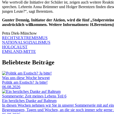
Wie wertvoll die Initiative der Schüler ist, zeigen auch weitere Re
sprechen. Lehrerin Anna Brümmer und Holger Berentzen finden diese A
jungen Leute?“, sagt Berentzen.
Gunter Demnig, Initiator der Aktion, wird die fünf „Stolperstein
ausdrücklich willkommen. Weitere Informationen: H.Berentzen
Petra Diek-Münchow
RECHTSEXTREMISMUS
NATIONALSOZIALISMUS
HOLOCAUST
EMSLAND-MITTE
Beliebteste Beiträge
Was uns diese Woche bewegt
Politik am Esstisch? Ja bitte!
06.08.2026
Sommerserie: Zeit meines Lebens Teil 6
Ein herzliches Danke auf Baltrum
In diesen Wochen nehmen wir Sie in unserer Sommerserie mit auf ei
Begegnungen, Tagen und Wochen, an die sie noch immer sehr gerne zu