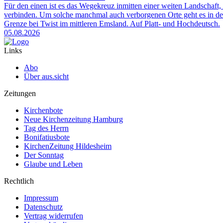
Für den einen ist es das Wegekreuz inmitten einer weiten Landschaft, 
verbinden. Um solche manchmal auch verborgenen Orte geht es in der
Grenze bei Twist im mittleren Emsland. Auf Platt- und Hochdeutsch.
05.08.2026
Links
Abo
Über aus.sicht
Zeitungen
Kirchenbote
Neue Kirchenzeitung Hamburg
Tag des Herrn
Bonifatiusbote
KirchenZeitung Hildesheim
Der Sonntag
Glaube und Leben
Rechtlich
Impressum
Datenschutz
Vertrag widerrufen