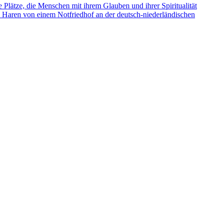
e Plätze, die Menschen mit ihrem Glauben und ihrer Spiritualität
s Haren von einem Notfriedhof an der deutsch-niederländischen