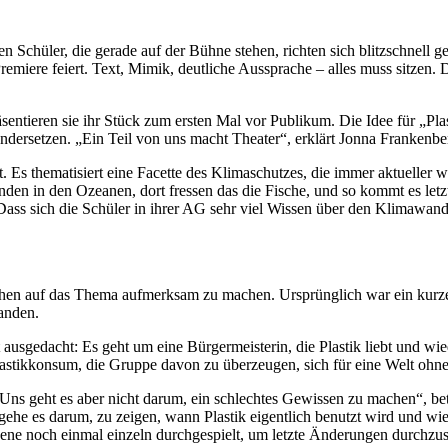
 Schüler, die gerade auf der Bühne stehen, richten sich blitzschnell
Premiere feiert. Text, Mimik, deutliche Aussprache – alles muss sitzen.
äsentieren sie ihr Stück zum ersten Mal vor Publikum. Die Idee für „Pl
dersetzen. „Ein Teil von uns macht Theater“, erklärt Jonna Frankenbe
 Es thematisiert eine Facette des Klimaschutzes, die immer aktueller w
nden in den Ozeanen, dort fressen das die Fische, und so kommt es let
ss sich die Schüler in ihrer AG sehr viel Wissen über den Klimawande
en auf das Thema aufmerksam zu machen. Ursprünglich war ein kurzes
tanden.
 ausgedacht: Es geht um eine Bürgermeisterin, die Plastik liebt und wi
astikkonsum, die Gruppe davon zu überzeugen, sich für eine Welt ohne 
s geht es aber nicht darum, ein schlechtes Gewissen zu machen“, beto
gehe es darum, zu zeigen, wann Plastik eigentlich benutzt wird und w
zene noch einmal einzeln durchgespielt, um letzte Änderungen durchzu