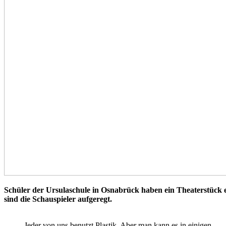
Schüler der Ursulaschule in Osnabrück haben ein Theaterstück 
sind die Schauspieler aufgeregt.
Jeder von uns benutzt Plastik. Aber man kann es in einigen