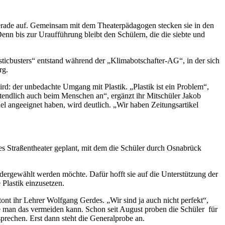
 gerade auf. Gemeinsam mit dem Theaterpädagogen stecken sie in den
 Denn bis zur Uraufführung bleibt den Schülern, die die siebte und
asticbusters“ entstand während der „Klimabotschafter-AG“, in der sich
rg.
ird: der unbedachte Umgang mit Plastik. „Plastik ist ein Problem“,
ztendlich auch beim Menschen an“, ergänzt ihr Mitschüler Jakob
l angeeignet haben, wird deutlich. „Wir haben Zeitungsartikel
 Straßentheater geplant, mit dem die Schüler durch Osnabrück
edergewählt werden möchte. Dafür hofft sie auf die Unterstützung der
Plastik einzusetzen.
nt ihr Lehrer Wolfgang Gerdes. „Wir sind ja auch nicht perfekt“,
ie man das vermeiden kann. Schon seit August proben die Schüler für
sprechen. Erst dann steht die Generalprobe an.