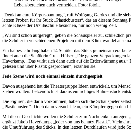
Lebensbereichen auch vermeiden. Foto: fotolia
„Denkt an eure Körperspannung“, ruft Wolfgang Gerdes und die sieben
letzten Proben für ihr Stück „Plastic­busters“, das an diesem Sonntag 
achte Klasse der Ursulaschule besuchen, nur noch wenig Zeit.
„Wir sind schon aufgeregt“, geben die Schauspieler zu, schließlich pr
die Schüler in verschiedenen Projekten mit dem Klimawandel auseinan
Ein halbes Jahr lang haben 14 Schüler das Stück gemeinsam erarbeitet.
findet auch die Schülerin Greta Hülser. „Die ganzen Verpackungen la
Haverkamp. „Das wirkt sich dann auch auf die Erderwärmung aus.“ Da
gelesen und über Plastik gesprochen“, erzählen sie.
Jede Szene wird noch einmal einzeln durchgespielt
Davon ausgehend hat die Theatergruppe Ideen entwickelt, um Mensch
ziehen wollten. Letzendlich ist daraus ein richtiges Bühnenstück ents
Die Figuren, die darin vorkommen, haben sich die Schauspieler selbst
„Plasticbusters“. Doch dann versucht Jean, ein Kämpfer gegen den Pl
Mit dieser Geschichte wollen die Schüler zum Nachdenken anregen „Un
ergänzt Jakob Haverkamp, „jeder von uns benutzt Plastik“. Vielmehr 
die Uraufführung des Stücks. In den letzten Durchläufen wird jede S