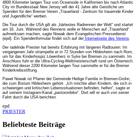
4800 Kilometer langen Tour von Oceanside in Kalifornien bis nach Atlantic
City im Bundesstaat New Jersey will der 41 Jahre alte Geistliche um
Spenden für den Bremer Verein „Trauerland - Zentrum für trauernde Kinder
und Jugendliche“ werben.
Die Tour durch die USA gilt als „härtestes Radrennen der Welt“ und startet
am 16. Juni. Während des Rennens wolle er Menschen auf „Trauerland“
aufmerksam machen, sagte Nowak dem Evangelischen Pressedienst
(epd). Ein Spendenformular findet sich auf der
Internetseite des Vereins
.
Der radelnde Priester hat bereits Erfahrung mit längeren Radtouren: Im
vergangenen Jahr strampelte er in 72 Stunden von Hildesheim nach Rom,
um für das Kinderhospiz Löwenherz in Syke bei Bremen zu sammeln. Im
Anschluss fuhr er die Ultra-Cycling-Weltmeisterschaft rund um Österreich.
Während dieser 2200 Kilometer langen Tour sammelte er für die Bremer
Kinderkrebsstiftung.
Pawel Nowak ist Pfarrer der Gemeinde Heilige Familie in Bremen-Grohn,
die zum Bistum Hildesheim gehört. „Ich möchte allen Kindern, die sich in
schwierigen und kritischen Lebenssituationen befinden, helfen“, sagte er
auf seinem Instagram-Kanal „pastoronbike“. Dort will er auch von seiner
Fahrt durch die USA berichten.
epd
PRIESTER
Beliebteste Beiträge