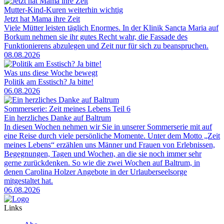
Mutter-Kind-Kuren weiterhin wichtig
Jetzt hat Mama ihre Zeit
Viele Mütter leisten täglich Enormes. In der Klinik Sancta Maria auf
Borkum nehmen sie ihr gutes Recht wahr, die Fassade des
Funktionierens abzulegen und Zeit nur für sich zu beanspruchen.
08.08.2026
Was uns diese Woche bewegt
Politik am Esstisch? Ja bitte!
06.08.2026
Sommerserie: Zeit meines Lebens Teil 6
Ein herzliches Danke auf Baltrum
In diesen Wochen nehmen wir Sie in unserer Sommerserie mit auf
eine Reise durch viele persönliche Momente. Unter dem Motto „Zeit
meines Lebens“ erzählen uns Männer und Frauen von Erlebnissen,
Begegnungen, Tagen und Wochen, an die sie noch immer sehr
gerne zurückdenken. So wie die zwei Wochen auf Baltrum, in
denen Carolina Holzer Angebote in der Urlauberseelsorge
mitgestaltet hat.
06.08.2026
Links