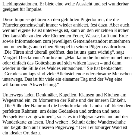
Lieblingsstationen. Er biete eine weite Aussicht und sei wunderbar
geeignet für Impulse.
Diese Impulse gehören zu den geführten Pilgertouren, die die
Pfarreiengemeinschaft immer wieder anbietet, fest dazu. Aber auch,
wer auf eigene Faust unterwegs ist, kann an den einzelnen Kirchen
Denkanstöße zu den vier Elementen Feuer, Wasser, Luft und Erde
sowie Informationen zum jeweiligen Gemeindestandort mitnehmen
und neuerdings auch einen Stempel in seinen Pilgerpass drucken.
„Die Türen sind überall geöffnet, das ist uns ganz wichtig“, sagt
Margret Dieckmann-Nardmann. „Man kann die Impulse mitnehmen
oder einfach das Gotteshaus auf sich wirken lassen – und dann
wieder in die Stille des Waldes eintauchen.“ Sie hat beobachtet:
„Gerade sonntags sind viele Alleinstehende oder einsame Menschen
unterwegs. Das ist für viele ein einsamer Tag und der Weg eine
willkommene Abwechslung.“
Unterwegs laden Denkmäler, Kapellen, Klausen und Kirchen am
Wegesrand ein, zu Momenten der Ruhe und der inneren Einkehr.
„Die Stille der Natur und die beeindruckende Landschaft bieten den
perfekten Rahmen, um deine Gedanken und ordnen und neue
Perspektiven zu gewinnen“, so ist es im Pilgerausweis und auf der
Wanderkarte zu lesen. Und weiter: „Schnür deine Wanderschuhe
und begib dich auf unseren Pilgerweg.“ Der Teutoburger Wald ist
ein idealer Ort dazu.