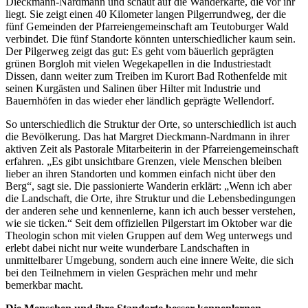
Dieckmann-Nardmann und schaut auf die Wanderkarte, die vor ihr
liegt. Sie zeigt einen 40 Kilometer langen Pilgerrundweg, der die
fünf Gemeinden der Pfarreiengemeinschaft am Teutoburger Wald
verbindet. Die fünf Standorte könnten unterschiedlicher kaum sein.
Der Pilgerweg zeigt das gut: Es geht vom bäuerlich geprägten
grünen Borgloh mit vielen Wegekapellen in die Industriestadt
Dissen, dann weiter zum Treiben im Kurort Bad Rothenfelde mit
seinen Kurgästen und Salinen über Hilter mit Industrie und
Bauernhöfen in das wieder eher ländlich geprägte Wellendorf.
So unterschiedlich die Struktur der Orte, so unterschiedlich ist auch
die Bevölkerung. Das hat Margret Dieckmann-Nardmann in ihrer
aktiven Zeit als Pastorale Mitarbeiterin in der Pfarreiengemeinschaft
erfahren. „Es gibt unsichtbare Grenzen, viele Menschen bleiben
lieber an ihren Standorten und kommen einfach nicht über den
Berg“, sagt sie. Die passionierte Wanderin erklärt: „Wenn ich aber
die Landschaft, die Orte, ihre Struktur und die Lebensbedingungen
der anderen sehe und kennenlerne, kann ich auch besser verstehen,
wie sie ticken.“ Seit dem offiziellen Pilgerstart im Oktober war die
Theologin schon mit vielen Gruppen auf dem Weg unterwegs und
erlebt dabei nicht nur weite wunderbare Landschaften in
unmittelbarer Umgebung, sondern auch eine innere Weite, die sich
bei den Teilnehmern in vielen Gesprächen mehr und mehr
bemerkbar macht.