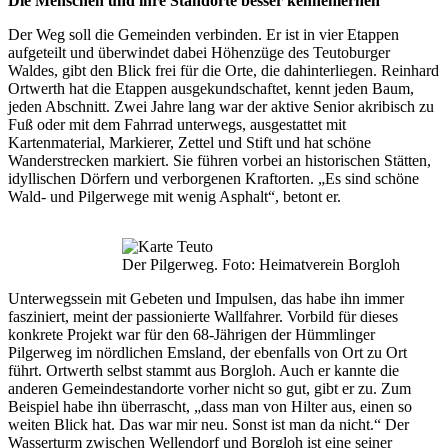
Die Menschen und ihre Standorte besser kennenlernen
Der Weg soll die Gemeinden verbinden. Er ist in vier Etappen
aufgeteilt und überwindet dabei Höhenzüge des Teutoburger
Waldes, gibt den Blick frei für die Orte, die dahinterliegen. Reinhard
Ortwerth hat die Etappen ausgekundschaftet, kennt jeden Baum,
jeden Abschnitt. Zwei Jahre lang war der aktive Senior akribisch zu
Fuß oder mit dem Fahrrad unterwegs, ausgestattet mit
Kartenmaterial, Markierer, Zettel und Stift und hat schöne
Wanderstrecken markiert. Sie führen vorbei an historischen Stätten,
idyllischen Dörfern und verborgenen Kraftorten. „Es sind schöne
Wald- und Pilgerwege mit wenig Asphalt“, betont er.
Der Pilgerweg. Foto: Heimatverein Borgloh
Unterwegssein mit Gebeten und Impulsen, das habe ihn immer
fasziniert, meint der passionierte Wallfahrer. Vorbild für dieses
konkrete Projekt war für den 68-Jährigen der Hümmlinger
Pilgerweg im nördlichen Emsland, der ebenfalls von Ort zu Ort
führt. Ortwerth selbst stammt aus Borgloh. Auch er kannte die
anderen Gemeindestandorte vorher nicht so gut, gibt er zu. Zum
Beispiel habe ihn überrascht, „dass man von Hilter aus, einen so
weiten Blick hat. Das war mir neu. Sonst ist man da nicht.“ Der
Wasserturm zwischen Wellendorf und Borgloh ist eine seiner