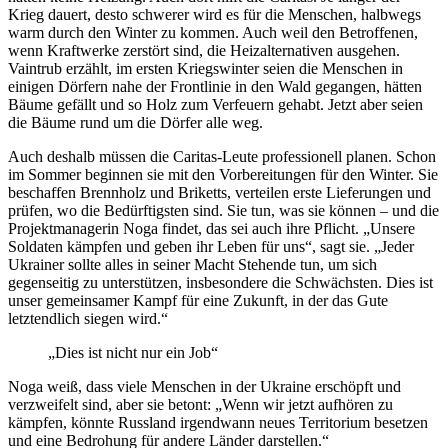
Krieg dauert, desto schwerer wird es für die Menschen, halbwegs
warm durch den Winter zu kommen. Auch weil den Betroffenen,
wenn Kraftwerke zerstört sind, die Heizalternativen ausgehen.
Vaintrub erzählt, im ersten Kriegswinter seien die Menschen in
einigen Dörfern nahe der Frontlinie in den Wald gegangen, hätten
Bäume gefällt und so Holz zum Verfeuern gehabt. Jetzt aber seien
die Bäume rund um die Dörfer alle weg.
Auch deshalb müssen die Caritas-Leute professionell planen. Schon
im Sommer beginnen sie mit den Vorbereitungen für den Winter. Sie
beschaffen Brennholz und Briketts, verteilen erste Lieferungen und
prüfen, wo die Bedürftigsten sind. Sie tun, was sie können – und die
Projektmanagerin Noga findet, das sei auch ihre Pflicht. „Unsere
Soldaten kämpfen und geben ihr Leben für uns“, sagt sie. „Jeder
Ukrainer sollte alles in seiner Macht Stehende tun, um sich
gegenseitig zu unterstützen, insbesondere die Schwächsten. Dies ist
unser gemeinsamer Kampf für eine Zukunft, in der das Gute
letztendlich siegen wird.“
„Dies ist nicht nur ein Job“
Noga weiß, dass viele Menschen in der Ukraine erschöpft und
verzweifelt sind, aber sie betont: „Wenn wir jetzt aufhören zu
kämpfen, könnte Russland irgendwann neues Territorium besetzen
und eine Bedrohung für andere Länder darstellen.“