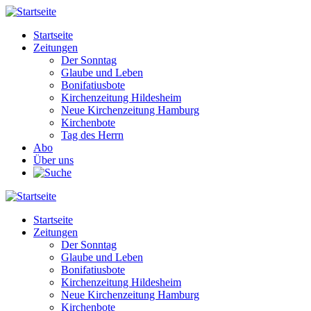
Direkt
zum
Startseite
Inhalt
Zeitungen
Main
Der Sonntag
navigation
Glaube und Leben
Bonifatiusbote
Kirchenzeitung Hildesheim
Neue Kirchenzeitung Hamburg
Kirchenbote
Tag des Herrn
Abo
Über uns
Startseite
Zeitungen
Main
Der Sonntag
navigation
Glaube und Leben
Bonifatiusbote
Kirchenzeitung Hildesheim
Neue Kirchenzeitung Hamburg
Kirchenbote