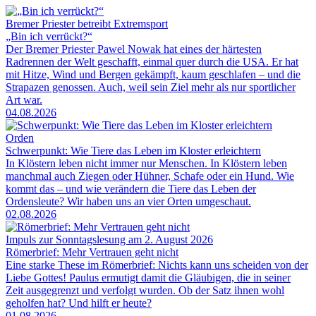
Bremer Priester betreibt Extremsport
„Bin ich verrückt?“
Der Bremer Priester Pawel Nowak hat eines der härtesten
Radrennen der Welt geschafft, einmal quer durch die USA. Er hat
mit Hitze, Wind und Bergen gekämpft, kaum geschlafen – und die
Strapazen genossen. Auch, weil sein Ziel mehr als nur sportlicher
Art war.
04.08.2026
Orden
Schwerpunkt: Wie Tiere das Leben im Kloster erleichtern
In Klöstern leben nicht immer nur Menschen. In Klöstern leben
manchmal auch Ziegen oder Hühner, Schafe oder ein Hund. Wie
kommt das – und wie verändern die Tiere das Leben der
Ordensleute? Wir haben uns an vier Orten umgeschaut.
02.08.2026
Impuls zur Sonntagslesung am 2. August 2026
Römerbrief: Mehr Vertrauen geht nicht
Eine starke These im Römerbrief: Nichts kann uns scheiden von der
Liebe Gottes! Paulus ermutigt damit die Gläubigen, die in seiner
Zeit ausgegrenzt und verfolgt wurden. Ob der Satz ihnen wohl
geholfen hat? Und hilft er heute?
01.08.2026