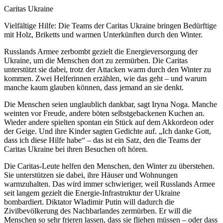
Nachweis
Caritas Ukraine
Caption
Vielfältige Hilfe: Die Teams der Caritas Ukraine bringen Bedürftige
mit Holz, Briketts und warmen Unterkünften durch den Winter.
Russlands Armee zerbombt gezielt die Energieversorgung der
Ukraine, um die Menschen dort zu zermürben. Die Caritas
unterstützt sie dabei, trotz der Attacken warm durch den Winter zu
kommen. Zwei Helferinnen erzählen, wie das geht – und warum
manche kaum glauben können, dass jemand an sie denkt.
Die Menschen seien unglaublich dankbar, sagt Iryna Noga. Manche
weinten vor Freude, andere böten selbstgebackenen Kuchen an.
Wieder andere spielten spontan ein Stück auf dem Akkordeon oder
der Geige. Und ihre Kinder sagten Gedichte auf. „Ich danke Gott,
dass ich diese Hilfe habe“ – das ist ein Satz, den die Teams der
Caritas Ukraine bei ihren Besuchen oft hören.
Die Caritas-Leute helfen den Menschen, den Winter zu überstehen.
Sie unterstützen sie dabei, ihre Häuser und Wohnungen
warmzuhalten. Das wird immer schwieriger, weil Russlands Armee
seit langem gezielt die Energie-Infrastruktur der Ukraine
bombardiert. Diktator Wladimir Putin will dadurch die
Zivilbevölkerung des Nachbarlandes zermürben. Er will die
Menschen so sehr frieren lassen, dass sie fliehen müssen – oder dass