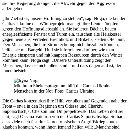
sie ihre Regierung drängen, die Abwehr gegen den Aggressor
aufzugeben.
„Ihr Ziel ist es, unsere Hoffnung zu stehlen“, sagt Noga, die bei der
Caritas Ukraine das Wärmeprojekt managt. Ihre Leute kämpfen
gegen den Hoffnungsdiebstahl an. Sie isolieren Dächer, bauen
energieeffiziente Fenster und Türen ein, tauschen alte Heizkessel
gegen neue aus, verteilen Brennholz und Briketts, stellen Öfen auf.
Den Menschen, die ihre Stromrechnung nicht bezahlen können,
helfen sie mit Bargeld. Und sie informieren darüber, wie man
Energie einsparen und mit knappen Ressourcen durch den Winter
kommen kann. Noga sagt: „Unsere Unterstützung zeigt den
Menschen, dass sie nicht allein sind – und dass da jemand ist, der
ihnen beisteht.“
Mit ihrem Sheltersprogramm hilft die Caritas Ukraine
Menschen in der Not. Foto: Caritas Ukraine
Die Caritas konzentriert ihre Hilfe vor allem auf Gegenden nahe der
Front – etwa in den Regionen um Odessa und Charkiv,
Saporischschja, Cherson und Dnipropetrowsk. Das Leben dort sei
hart, sagt Oksana Vaintrub von der Caritas Saporischschja. So hart,
dass viele nach fast drei Jahren russischem Angriffskrieg kaum
glauben könnten, wenn ihnen jemand helfen will: „Manche sind