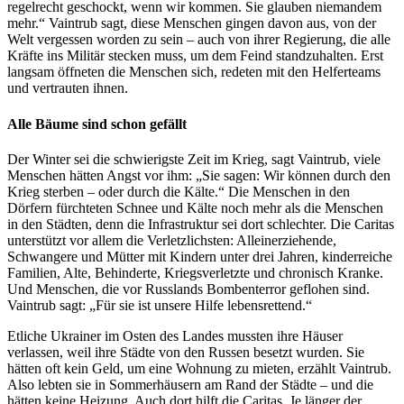
regelrecht geschockt, wenn wir kommen. Sie glauben niemandem
mehr.“ Vaintrub sagt, diese Menschen gingen davon aus, von der
Welt vergessen worden zu sein – auch von ihrer Regierung, die alle
Kräfte ins Militär stecken muss, um dem Feind standzuhalten. Erst
langsam öffneten die Menschen sich, redeten mit den Helferteams
und vertrauten ihnen.
Alle Bäume sind schon gefällt
Der Winter sei die schwierigste Zeit im Krieg, sagt Vaintrub, viele
Menschen hätten Angst vor ihm: „Sie sagen: Wir können durch den
Krieg sterben – oder durch die Kälte.“ Die Menschen in den
Dörfern fürchteten Schnee und Kälte noch mehr als die Menschen
in den Städten, denn die Infrastruktur sei dort schlechter. Die Caritas
unterstützt vor allem die Verletzlichsten: Alleinerziehende,
Schwangere und Mütter mit Kindern unter drei Jahren, kinderreiche
Familien, Alte, Behinderte, Kriegsverletzte und chronisch Kranke.
Und Menschen, die vor Russlands Bombenterror geflohen sind.
Vaintrub sagt: „Für sie ist unsere Hilfe lebensrettend.“
Etliche Ukrainer im Osten des Landes mussten ihre Häuser
verlassen, weil ihre Städte von den Russen besetzt wurden. Sie
hätten oft kein Geld, um eine Wohnung zu mieten, erzählt Vaintrub.
Also lebten sie in Sommerhäusern am Rand der Städte – und die
hätten keine Heizung. Auch dort hilft die Caritas. Je länger der