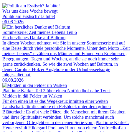
Was uns diese Woche bewegt
Politik am Esstisch? Ja bitte!
06.08.2026
Sommerserie: Zeit meines Lebens Teil 6
Ein herzliches Danke auf Baltrum
In diesen Wochen nehmen wir Sie in unserer Sommerserie mit auf
eine Reise durch viele persönliche Momente. Unter dem Motto „Zeit
meines Lebens“ erzählen uns Männer und Frauen von Erlebnissen,
Begegnungen, Tagen und Wochen, an die sie noch immer sehr
gerne zurückdenken. So wie die zwei Wochen auf Baltrum, in
denen Carolina Holzer Angebote in der Urlauberseelsorge
mitgestaltet hat.
06.08.2026
Platt inne Kärke: Teil 2 über einen Notfriedhof nahe Twist
Midden in däi Felder un Wisken
Für den einen ist es das Wegekreuz inmitten einer weiten
Landschaft, für die andere ein Felsblock unter dem grünen
Blätterdach: Es gibt viele Plätze, die Menschen mit ihrem Glauben
und ihrer Spiritualität verbinden. Um solche manchmal auch
verborgenen Orte geht es in der neuen Serie von „Platt inne Kärke“.
Heute erzählt Hildegard Pool aus Haren von einem Notfriedhof an