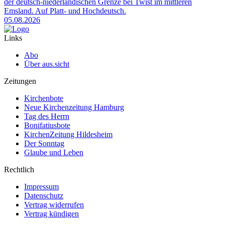
der deutsch-niederländischen Grenze bei Twist im mittleren
Emsland. Auf Platt- und Hochdeutsch.
05.08.2026
Links
Abo
Über aus.sicht
Zeitungen
Kirchenbote
Neue Kirchenzeitung Hamburg
Tag des Herrn
Bonifatiusbote
KirchenZeitung Hildesheim
Der Sonntag
Glaube und Leben
Rechtlich
Impressum
Datenschutz
Vertrag widerrufen
Vertrag kündigen