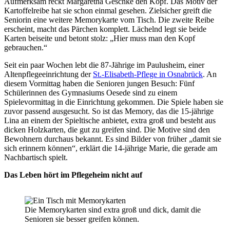
Aufmerksam reckt Margaretha Geschke den Kopf. Das Motiv der
Kartoffelreibe hat sie schon einmal gesehen. Zielsicher greift die
Seniorin eine weitere Memorykarte vom Tisch. Die zweite Reibe
erscheint, macht das Pärchen komplett. Lächelnd legt sie beide
Karten beiseite und betont stolz: „Hier muss man den Kopf
gebrauchen.“
Seit ein paar Wochen lebt die 87-Jährige im Paulusheim, einer
Altenpflegeeinrichtung der
St.-Elisabeth-Pflege in Osnabrück
. An
diesem Vormittag haben die Senioren jungen Besuch: Fünf
Schülerinnen des Gymnasiums Oesede sind zu einem
Spielevormittag in die Einrichtung gekommen. Die Spiele haben sie
zuvor passend ausgesucht. So ist das Memory, das die 15-jährige
Lina an einem der Spieltische anbietet, extra groß und besteht aus
dicken Holzkarten, die gut zu greifen sind. Die Motive sind den
Bewohnern durchaus bekannt. Es sind Bilder von früher „damit sie
sich erinnern können“, erklärt die 14-jährige Marie, die gerade am
Nachbartisch spielt.
Das Leben hört im Pflegeheim nicht auf
Die Memorykarten sind extra groß und dick, damit die
Senioren sie besser greifen können.