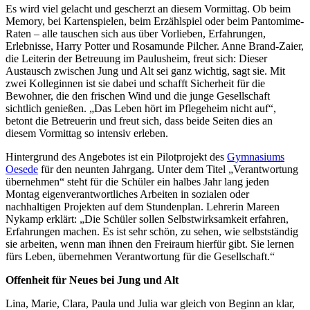
Es wird viel gelacht und gescherzt an diesem Vormittag. Ob beim
Memory, bei Kartenspielen, beim Erzählspiel oder beim Pantomime-
Raten – alle tauschen sich aus über Vorlieben, Erfahrungen,
Erlebnisse, Harry Potter und Rosamunde Pilcher. Anne Brand-Zaier,
die Leiterin der Betreuung im Paulusheim, freut sich: Dieser
Austausch zwischen Jung und Alt sei ganz wichtig, sagt sie. Mit
zwei Kolleginnen ist sie dabei und schafft Sicherheit für die
Bewohner, die den frischen Wind und die junge Gesellschaft
sichtlich genießen. „Das Leben hört im Pflegeheim nicht auf“,
betont die Betreuerin und freut sich, dass beide Seiten dies an
diesem Vormittag so intensiv erleben.
Hintergrund des Angebotes ist ein Pilotprojekt des
Gymnasiums
Oesede
für den neunten Jahrgang. Unter dem Titel „Verantwortung
übernehmen“ steht für die Schüler ein halbes Jahr lang jeden
Montag eigenverantwortliches Arbeiten in sozialen oder
nachhaltigen Projekten auf dem Stundenplan. Lehrerin Mareen
Nykamp erklärt: „Die Schüler sollen Selbstwirksamkeit erfahren,
Erfahrungen machen. Es ist sehr schön, zu sehen, wie selbstständig
sie arbeiten, wenn man ihnen den Freiraum hierfür gibt. Sie lernen
fürs Leben, übernehmen Verantwortung für die Gesellschaft.“
Offenheit für Neues bei Jung und Alt
Lina, Marie, Clara, Paula und Julia war gleich von Beginn an klar,