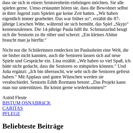
dass sie sich in einem Seniorenheim einbringen möchten. Sie alle
spielen gerne. Umso erstaunter hören sie, dass die Bewohner selbst
in ihrer Jugend zum Spielen gar keine Zeit hatten. „Wir haben
eigentlich immer gearbeitet. Das war früher so“, erzählt die 87-
jährige Lieschen Witte, während sie sich bemüht, das Spiel „Skyjo“
kennenzulernen. Die 14-jährige Paula hilft ihr. Schmunzelnd beugt
sich die Seniorin zu ihr rüber und scherzt: „Ein kleines Abitur
braucht man ja hierfür.“
Nicht nur die Schülerinnen entdecken im Paulusheim eine Welt, die
sie bisher nicht kannten, auch die Senioren lassen sich auf neue
Spiele und Gespräche ein. Lina erzählt: „Wir haben so viel Spaß, ich
hätte nicht gedacht, dass die Senioren so mitspielen können.“ Und
Julia ergänzt: „Ich bin überrascht, wie sehr sich die Senioren gefreut
haben.“ Mit Applaus und guten Wünschen werden sie
verabschiedet. Seniorin Edith Bormann betont: „Das Projekt kann
man nur unterstützen. Ihr könnt gerne wiederkommen!“
Astrid Fleute
BISTUM OSNABRüCK
CARITAS
PFLEGE
Beliebteste Beiträge