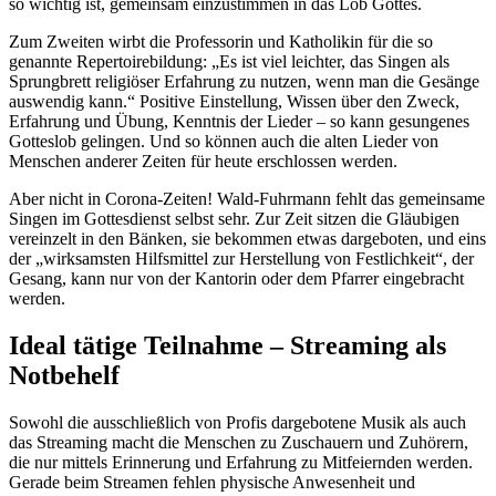
so wichtig ist, gemeinsam einzustimmen in das Lob Gottes.
Zum Zweiten wirbt die Professorin und Katholikin für die so
genannte Repertoirebildung: „Es ist viel leichter, das Singen als
Sprungbrett religiöser Erfahrung zu nutzen, wenn man die Gesänge
auswendig kann.“ Positive Einstellung, Wissen über den Zweck,
Erfahrung und Übung, Kenntnis der Lieder – so kann gesungenes
Gotteslob gelingen. Und so können auch die alten Lieder von
Menschen anderer Zeiten für heute erschlossen werden.
Aber nicht in Corona-Zeiten! Wald-Fuhrmann fehlt das gemeinsame
Singen im Gottesdienst selbst sehr. Zur Zeit sitzen die Gläubigen
vereinzelt in den Bänken, sie bekommen etwas dargeboten, und eins
der „wirksamsten Hilfsmittel zur Herstellung von Festlichkeit“, der
Gesang, kann nur von der Kantorin oder dem Pfarrer eingebracht
werden.
Ideal tätige Teilnahme – Streaming als
Notbehelf
Sowohl die ausschließlich von Profis dargebotene Musik als auch
das Streaming macht die Menschen zu Zuschauern und Zuhörern,
die nur mittels Erinnerung und Erfahrung zu Mitfeiernden werden.
Gerade beim Streamen fehlen physische Anwesenheit und