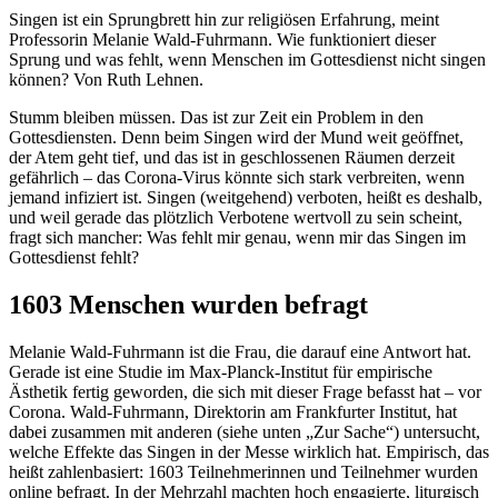
Singen ist ein Sprungbrett hin zur religiösen Erfahrung, meint
Professorin Melanie Wald-Fuhrmann. Wie funktioniert dieser
Sprung und was fehlt, wenn Menschen im Gottesdienst nicht singen
können? Von Ruth Lehnen.
Stumm bleiben müssen. Das ist zur Zeit ein Problem in den
Gottesdiensten. Denn beim Singen wird der Mund weit geöffnet,
der Atem geht tief, und das ist in geschlossenen Räumen derzeit
gefährlich – das Corona-Virus könnte sich stark verbreiten, wenn
jemand infiziert ist. Singen (weitgehend) verboten, heißt es deshalb,
und weil gerade das plötzlich Verbotene wertvoll zu sein scheint,
fragt sich mancher: Was fehlt mir genau, wenn mir das Singen im
Gottesdienst fehlt?
1603 Menschen wurden befragt
Melanie Wald-Fuhrmann ist die Frau, die darauf eine Antwort hat.
Gerade ist eine Studie im Max-Planck-Institut für empirische
Ästhetik fertig geworden, die sich mit dieser Frage befasst hat – vor
Corona. Wald-Fuhrmann, Direktorin am Frankfurter Institut, hat
dabei zusammen mit anderen (siehe unten „Zur Sache“) untersucht,
welche Effekte das Singen in der Messe wirklich hat. Empirisch, das
heißt zahlenbasiert: 1603 Teilnehmerinnen und Teilnehmer wurden
online befragt. In der Mehrzahl machten hoch engagierte, liturgisch