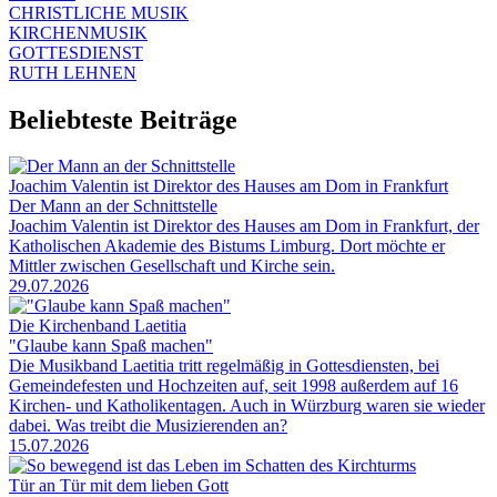
CHRISTLICHE MUSIK
KIRCHENMUSIK
GOTTESDIENST
RUTH LEHNEN
Beliebteste Beiträge
Joachim Valentin ist Direktor des Hauses am Dom in Frankfurt
Der Mann an der Schnittstelle
Joachim Valentin ist Direktor des Hauses am Dom in Frankfurt, der
Katholischen Akademie des Bistums Limburg. Dort möchte er
Mittler zwischen Gesellschaft und Kirche sein.
29.07.2026
Die Kirchenband Laetitia
"Glaube kann Spaß machen"
Die Musikband Laetitia tritt regelmäßig in Gottesdiensten, bei
Gemeindefesten und Hochzeiten auf, seit 1998 außerdem auf 16
Kirchen- und Katholikentagen. Auch in Würzburg waren sie wieder
dabei. Was treibt die Musizierenden an?
15.07.2026
Tür an Tür mit dem lieben Gott