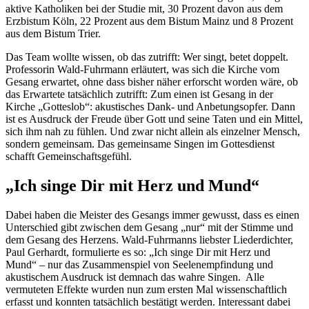
aktive Katholiken bei der Studie mit, 30 Prozent davon aus dem
Erzbistum Köln, 22 Prozent aus dem Bistum Mainz und 8 Prozent
aus dem Bistum Trier.
Das Team wollte wissen, ob das zutrifft: Wer singt, betet doppelt.
Professorin Wald-Fuhrmann erläutert, was sich die Kirche vom
Gesang erwartet, ohne dass bisher näher erforscht worden wäre, ob
das Erwartete tatsächlich zutrifft: Zum einen ist Gesang in der
Kirche „Gotteslob“: akustisches Dank- und Anbetungsopfer. Dann
ist es Ausdruck der Freude über Gott und seine Taten und ein Mittel,
sich ihm nah zu fühlen. Und zwar nicht allein als einzelner Mensch,
sondern gemeinsam. Das gemeinsame Singen im Gottesdienst
schafft Gemeinschaftsgefühl.
„Ich singe Dir mit Herz und Mund“
Dabei haben die Meister des Gesangs immer gewusst, dass es einen
Unterschied gibt zwischen dem Gesang „nur“ mit der Stimme und
dem Gesang des Herzens. Wald-Fuhrmanns liebster Liederdichter,
Paul Gerhardt, formulierte es so: „Ich singe Dir mit Herz und
Mund“ – nur das Zusammenspiel von Seelenempfindung und
akustischem Ausdruck ist demnach das wahre Singen. Alle
vermuteten Effekte wurden nun zum ersten Mal wissenschaftlich
erfasst und konnten tatsächlich bestätigt werden. Interessant dabei