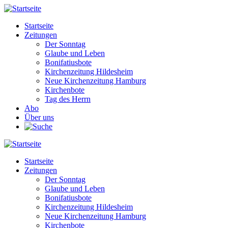
Direkt
zum
Startseite
Inhalt
Zeitungen
Main
Der Sonntag
navigation
Glaube und Leben
Bonifatiusbote
Kirchenzeitung Hildesheim
Neue Kirchenzeitung Hamburg
Kirchenbote
Tag des Herrn
Abo
Über uns
Startseite
Zeitungen
Main
Der Sonntag
navigation
Glaube und Leben
Bonifatiusbote
Kirchenzeitung Hildesheim
Neue Kirchenzeitung Hamburg
Kirchenbote