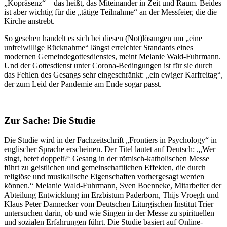
„Kopräsenz“ – das heißt, das Miteinander in Zeit und Raum. Beides
ist aber wichtig für die „tätige Teilnahme“ an der Messfeier, die die
Kirche anstrebt.
So gesehen handelt es sich bei diesen (Not)lösungen um „eine
unfreiwillige Rücknahme“ längst erreichter Standards eines
modernen Gemeindegottesdienstes, meint Melanie Wald-Fuhrmann.
Und der Gottesdienst unter Corona-Bedingungen ist für sie durch
das Fehlen des Gesangs sehr eingeschränkt: „ein ewiger Karfreitag“,
der zum Leid der Pandemie am Ende sogar passt.
Zur Sache: Die Studie
Die Studie wird in der Fachzeitschrift „Frontiers in Psychology“ in
englischer Sprache erscheinen. Der Titel lautet auf Deutsch: „,Wer
singt, betet doppelt?‘ Gesang in der römisch-katholischen Messe
führt zu geistlichen und gemeinschaftlichen Effekten, die durch
religiöse und musikalische Eigenschaften vorhergesagt werden
können.“ Melanie Wald-Fuhrmann, Sven Boenneke, Mitarbeiter der
Abteilung Entwicklung im Erzbistum Paderborn, Thijs Vroegh und
Klaus Peter Dannecker vom Deutschen Liturgischen Institut Trier
untersuchen darin, ob und wie Singen in der Messe zu spirituellen
und sozialen Erfahrungen führt. Die Studie basiert auf Online-